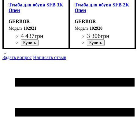
Тумба для обуви SFB 3K
Тумба для обуви SFB 2K
Опен
Опен
GERBOR
GERBOR
102921
102920
4 437
грн
3 306
грн
...
Задать вопрос
Написать отзыв