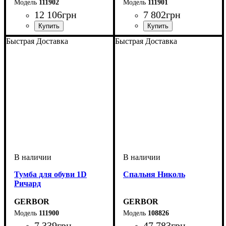
111902
111901
12 106
грн
7 802
грн
Быстрая Доставка
Быстрая Доставка
Тумба для обуви 1D
Спальня Николь
Ричард
GERBOR
GERBOR
111900
108826
7 339
грн
47 783
грн