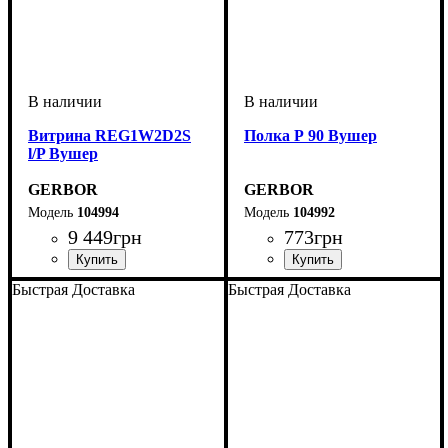
Витрина REG1W2D2S
Полка Р 90 Вушер
l/P Вушер
GERBOR
GERBOR
104994
104992
9 449
грн
773
грн
Быстрая Доставка
Быстрая Доставка