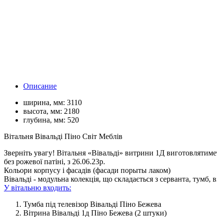
Описание
ширина, мм:
3110
высота, мм:
2180
глубина, мм:
520
Вітальня Вівальді Піно Світ Меблів
Зверніть увагу! Вітальня «Вівальді» витрини 1Д виготовлятиме
без рожевої патіні, з 26.06.23р.
Кольори корпусу і фасадів (фасади порыты лаком)
Вівальді - модульна колекція, що складається з серванта, тумб, в
У вітальню входить:
Тумба під телевізор Вівальді Піно Бежева
Вітрина Вівальді 1д Піно Бежева (2 штуки)