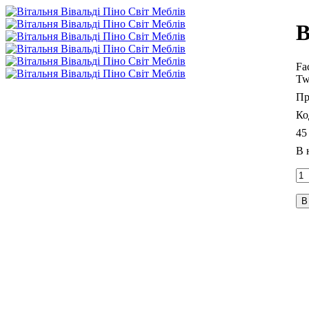
В
Fa
Tw
45
В