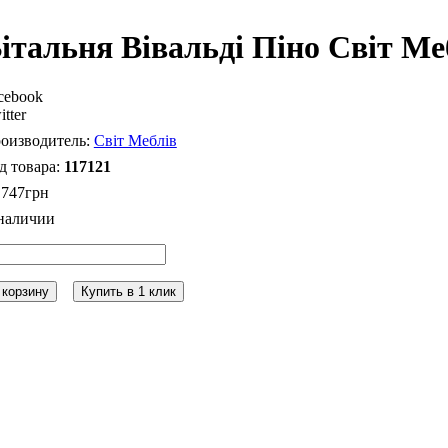
італьня Вівальді Піно Світ Ме
cebook
itter
Світ Меблів
117121
 747
грн
 корзину
Купить в 1 клик