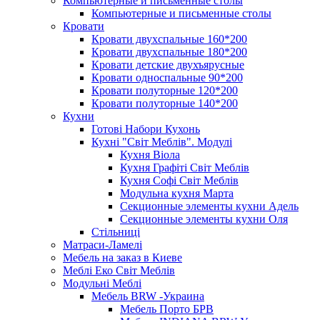
Компьютерные и письменные столы
Компьютерные и письменные столы
Кровати
Кровати двухспальные 160*200
Кровати двухспальные 180*200
Кровати детские двухъярусные
Кровати односпальные 90*200
Кровати полуторные 120*200
Кровати полуторные 140*200
Кухни
Готові Набори Кухонь
Кухні "Світ Меблів". Модулі
Кухня Віола
Кухня Графіті Світ Меблів
Кухня Софі Світ Меблів
Модульна кухня Марта
Секционные элементы кухни Адель
Секционные элементы кухни Оля
Стільниці
Матраси-Ламелі
Мебель на заказ в Киеве
Меблі Еко Світ Меблів
Модульні Меблі
Мебель BRW -Украина
Мебель Порто БРВ