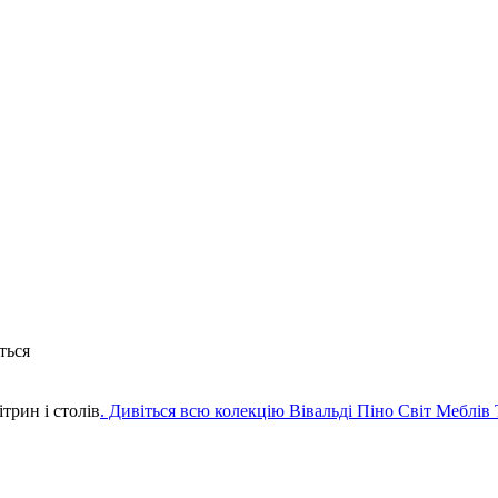
ться
ітрин і столів
. Дивіться всю колекцію Вівальді Піно Світ Меблів