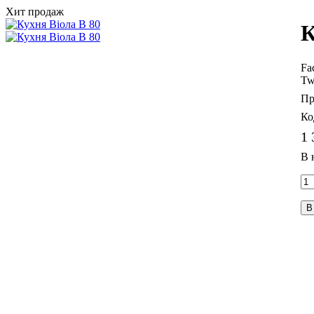
Хит продаж
К
Fa
Tw
1 
В