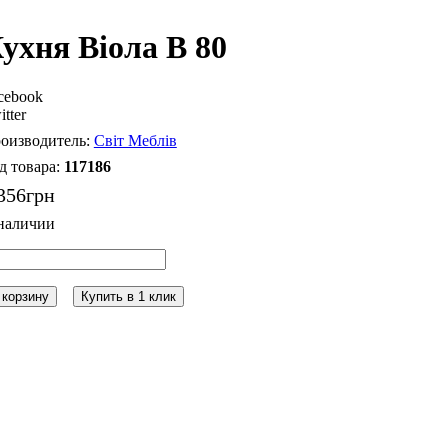
ухня Віола В 80
cebook
itter
Світ Меблів
117186
356
грн
 корзину
Купить в 1 клик