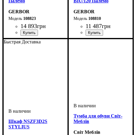
Палемо
BIU/120 Палемо
GERBOR
GERBOR
108823
108810
14 893
грн
11 487
грн
Быстрая Доставка
Тумба для обуви Світ-
Шкаф NSZF3D2S
Меблів
STYLIUS
Світ Меблів