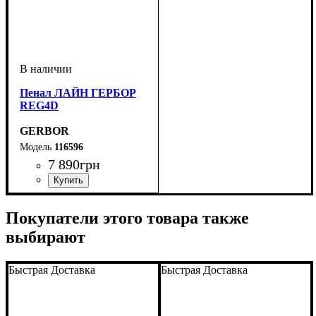
Пенал ЛАЙН ГЕРБОР
REG4D
GERBOR
116596
7 890
грн
ширина, мм
высота, мм
глубина, мм
: 1950
: 700
: 400
Покупатели этого товара также
выбирают
Быстрая Доставка
Быстрая Доставка