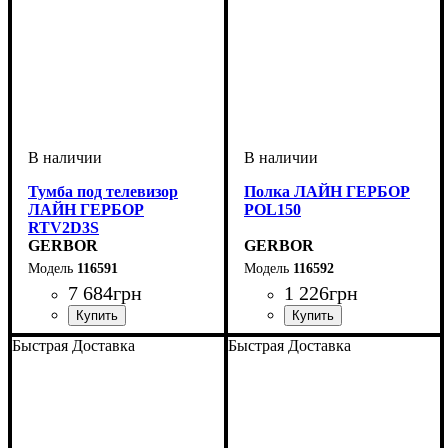
Тумба под телевизор
Полка ЛАЙН ГЕРБОР
ЛАЙН ГЕРБОР
POL150
RTV2D3S
GERBOR
GERBOR
116591
116592
7 684
грн
1 226
грн
ширина, мм
высота, мм
глубина, мм
: 500
: 1500
: 430
ширина, мм
высота, мм
глубина, мм
: 300
: 1500
: 200
Быстрая Доставка
Быстрая Доставка