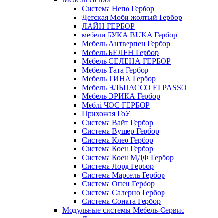
Cистема Непо Гербор
Детская Моби жолтый Гербор
ЛАЙН ГЕРБОР
мебели БУКА BUKA Гербор
Мебель Антверпен Гербор
Мебель БЕЛЕН Гербор
Мебель СЕЛЕНА ГЕРБОР
Мебель Тата Гербор
Мебель ТИНА Гербор
Мебель ЭЛЬПАССО ELPASSO
Мебель ЭРИКА Гербор
Меблі ЧОС ГЕРБОР
Прихожая ГоУ
Система Вайт Гербор
Система Вушер Гербор
Система Клео Гербор
Система Коен Гербор
Система Коен МДФ Гербор
Система Лорд Гербор
Система Марсель Гербор
Система Опен Гербор
Система Салерно Гербор
Система Соната Гербор
Модульные системы Мебель-Сервис