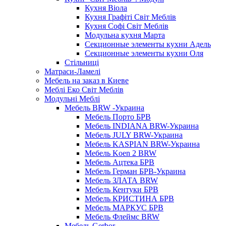
Кухня Віола
Кухня Графіті Світ Меблів
Кухня Софі Світ Меблів
Модульна кухня Марта
Секционные элементы кухни Адель
Секционные элементы кухни Оля
Стільниці
Матраси-Ламелі
Мебель на заказ в Киеве
Меблі Еко Світ Меблів
Модульні Меблі
Мебель BRW -Украина
Мебель Порто БРВ
Мебель INDIANA BRW-Украина
Мебель JULY BRW-Украина
Мебель KASPIAN BRW-Украина
Мебель Koen 2 BRW
Мебель Ацтека БРВ
Мебель Герман БРВ-Украина
Мебель ЗЛАТА BRW
Мебель Кентуки БРВ
Мебель КРИСТИНА БРВ
Мебель МАРКУС БРВ
Мебель Флеймс BRW
Мебель Gerbor