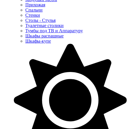
Прихожая
Спальни
Стенки
Столы - Стулья
Туалетные столики
Тумбы под ТВ и Аппаратуру
Шкафы распашные
Шкафы-купе