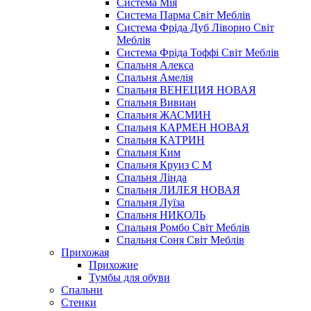
Система Мія
Система Парма Свiт Меблiв
Система Фріда Дуб Ліворно Світ
Меблів
Система Фріда Тоффі Світ Меблів
Спальня Алекса
Спальня Амелія
Спальня ВЕНЕЦИЯ НОВАЯ
Спальня Вивиан
Спальня ЖАСМИН
Спальня КАРМЕН НОВАЯ
Спальня КАТРИН
Спальня Ким
Спальня Круиз С М
Спальня Лінда
Спальня ЛИЛЕЯ НОВАЯ
Спальня Луїза
Спальня НИКОЛЬ
Спальня Ромбо Світ Меблів
Спальня Соня Світ Меблів
Прихожая
Прихожие
Тумбы для обуви
Спальни
Стенки