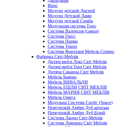
Джорджия
Ирис
Модули детской Дисней
Модули Детской Лами
Модули детской Симба
Модульная система Типс
Система Валенсия (самоа)
Система Гресс
Система Парма
Система Токио
Система Фантазия Мебель Сервис
Фабрика Світ-Меблів
Дитячі меблі Локі Світ Меблів
Дитячі меблі Тоні Світ Меблів
Дитяча Саванна Світ Меблів
Мебель Бьянко
Мебель ВИВАЛЬДИ
Мебель ЕШЛИ СВІТ МЕБЛІВ
Мебель МАРИЯ СВІТ МЕБЛІВ
Мебель Омега
Модульна Cистема Спейс (Space)
Передпокій Амбре Дуб артизан
Передпокій Амбре Дуб Білий
Система Лацио Світ-Меблів
Система Ливорно Світ Меблів