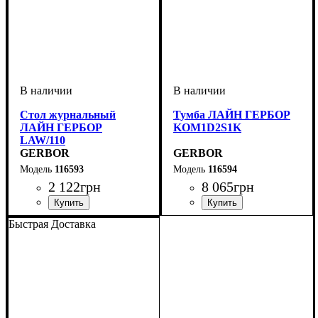
Стол журнальный
Тумба ЛАЙН ГЕРБОР
ЛАЙН ГЕРБОР
KOM1D2S1K
LAW/110
GERBOR
GERBOR
116593
116594
2 122
грн
8 065
грн
ширина, мм
высота, мм
глубина, мм
: 450
: 1100
: 600
ширина, мм
высота, мм
глубина, мм
: 880
: 1500
: 400
Быстрая Доставка