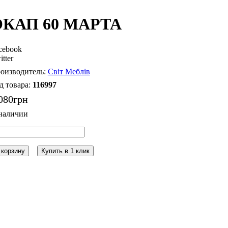
ОКАП 60 МАРТА
cebook
itter
Світ Меблів
116997
080
грн
 корзину
Купить в 1 клик