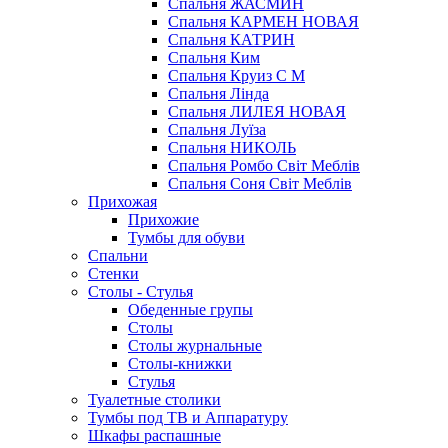
Спальня ЖАСМИН
Спальня КАРМЕН НОВАЯ
Спальня КАТРИН
Спальня Ким
Спальня Круиз С М
Спальня Лінда
Спальня ЛИЛЕЯ НОВАЯ
Спальня Луїза
Спальня НИКОЛЬ
Спальня Ромбо Світ Меблів
Спальня Соня Світ Меблів
Прихожая
Прихожие
Тумбы для обуви
Спальни
Стенки
Столы - Стулья
Обеденные групы
Столы
Столы журнальные
Столы-книжки
Стулья
Туалетные столики
Тумбы под ТВ и Аппаратуру
Шкафы распашные