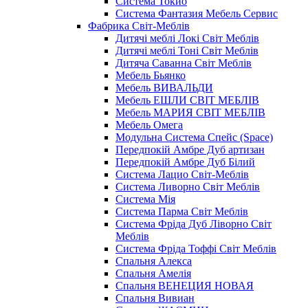
Система Токио
Система Фантазия Мебель Сервис
Фабрика Світ-Меблів
Дитячі меблі Локі Світ Меблів
Дитячі меблі Тоні Світ Меблів
Дитяча Саванна Світ Меблів
Мебель Бьянко
Мебель ВИВАЛЬДИ
Мебель ЕШЛИ СВІТ МЕБЛІВ
Мебель МАРИЯ СВІТ МЕБЛІВ
Мебель Омега
Модульна Cистема Спейс (Space)
Передпокій Амбре Дуб артизан
Передпокій Амбре Дуб Білий
Система Лацио Світ-Меблів
Система Ливорно Світ Меблів
Система Мія
Система Парма Свiт Меблiв
Система Фріда Дуб Ліворно Світ
Меблів
Система Фріда Тоффі Світ Меблів
Спальня Алекса
Спальня Амелія
Спальня ВЕНЕЦИЯ НОВАЯ
Спальня Вивиан