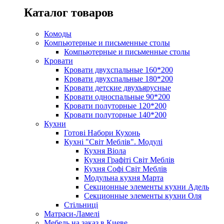
Каталог товаров
Комоды
Компьютерные и письменные столы
Компьютерные и письменные столы
Кровати
Кровати двухспальные 160*200
Кровати двухспальные 180*200
Кровати детские двухъярусные
Кровати односпальные 90*200
Кровати полуторные 120*200
Кровати полуторные 140*200
Кухни
Готові Набори Кухонь
Кухні "Світ Меблів". Модулі
Кухня Віола
Кухня Графіті Світ Меблів
Кухня Софі Світ Меблів
Модульна кухня Марта
Секционные элементы кухни Адель
Секционные элементы кухни Оля
Стільниці
Матраси-Ламелі
Мебель на заказ в Киеве