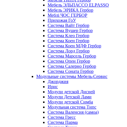
Мебель ЭЛЬПАССО ELPASSO
Мебель ЭРИКА Гербор
Меблі ЧОС ГЕРБОР
Прихожая ГоУ
Система Вайт Гербор
Система Вушер Гербор
Система Клео Гербор
Система Коен Гербор
Система Коен МДФ Гербор
Система Лорд Гербор
Система Марсель Гербор
Система Опен Гербор
Система Салерно Гербор
Система Соната Гербор
Модульные системы Мебель-Сервис
Джорджия
Ирис
Модули детской Дисней
Модули Детской Лами
Модули детской Симба
Модульная система Типс
Система Валенсия (самоа)
Система Гресс
Система Парма