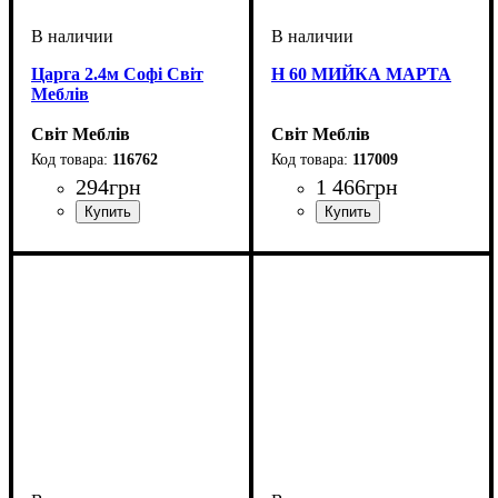
Царга 2.4м Софі Світ
Н 60 МИЙКА МАРТА
Меблів
Світ Меблів
Світ Меблів
116762
117009
294
грн
1 466
грн
ширина, мм
: 2400
ширина, мм
высота, мм
глубина, мм
: 816
: 600
: 460