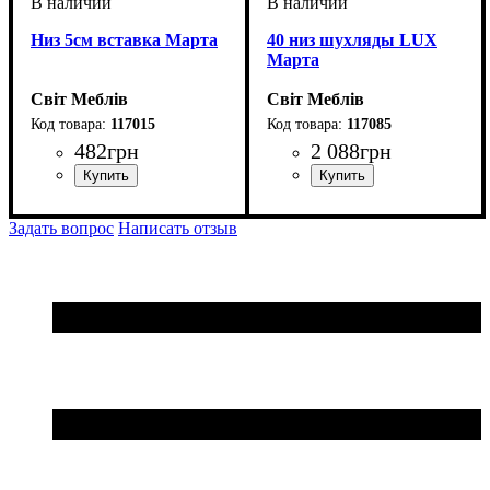
Низ 5см вставка Марта
40 низ шухляды LUX
Марта
Світ Меблів
Світ Меблів
117015
117085
482
грн
2 088
грн
ширина, мм
высота, мм
глубина, мм
: 816
: 50
: 460
ширина, мм
высота, мм
глубина, мм
: 816
: 400
: 460
Задать вопрос
Написать отзыв