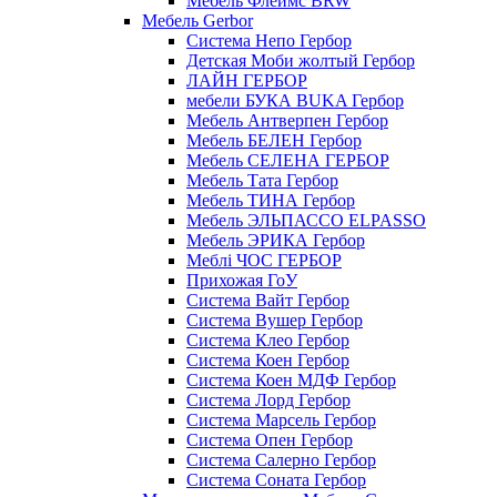
Мебель Флеймс BRW
Мебель Gerbor
Cистема Непо Гербор
Детская Моби жолтый Гербор
ЛАЙН ГЕРБОР
мебели БУКА BUKA Гербор
Мебель Антверпен Гербор
Мебель БЕЛЕН Гербор
Мебель СЕЛЕНА ГЕРБОР
Мебель Тата Гербор
Мебель ТИНА Гербор
Мебель ЭЛЬПАССО ELPASSO
Мебель ЭРИКА Гербор
Меблі ЧОС ГЕРБОР
Прихожая ГоУ
Система Вайт Гербор
Система Вушер Гербор
Система Клео Гербор
Система Коен Гербор
Система Коен МДФ Гербор
Система Лорд Гербор
Система Марсель Гербор
Система Опен Гербор
Система Салерно Гербор
Система Соната Гербор