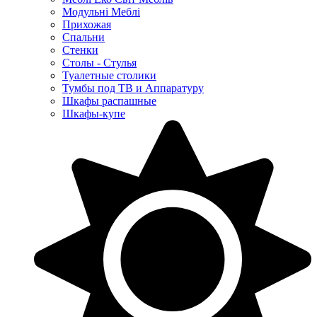
Модульні Меблі
Прихожая
Спальни
Стенки
Столы - Стулья
Туалетные столики
Тумбы под ТВ и Аппаратуру
Шкафы распашные
Шкафы-купе