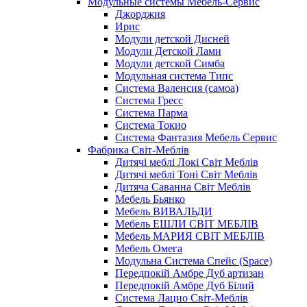
Модульные системы Мебель-Сервис
Джорджия
Ирис
Модули детской Дисней
Модули Детской Лами
Модули детской Симба
Модульная система Типс
Система Валенсия (самоа)
Система Гресс
Система Парма
Система Токио
Система Фантазия Мебель Сервис
Фабрика Світ-Меблів
Дитячі меблі Локі Світ Меблів
Дитячі меблі Тоні Світ Меблів
Дитяча Саванна Світ Меблів
Мебель Бьянко
Мебель ВИВАЛЬДИ
Мебель ЕШЛИ СВІТ МЕБЛІВ
Мебель МАРИЯ СВІТ МЕБЛІВ
Мебель Омега
Модульна Cистема Спейс (Space)
Передпокій Амбре Дуб артизан
Передпокій Амбре Дуб Білий
Система Лацио Світ-Меблів