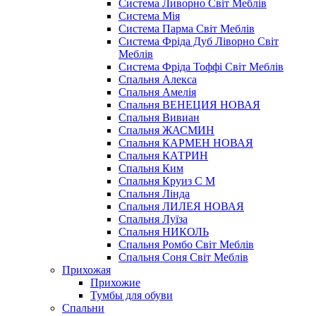
Система Ливорно Світ Меблів
Система Мія
Система Парма Свiт Меблiв
Система Фріда Дуб Ліворно Світ
Меблів
Система Фріда Тоффі Світ Меблів
Спальня Алекса
Спальня Амелія
Спальня ВЕНЕЦИЯ НОВАЯ
Спальня Вивиан
Спальня ЖАСМИН
Спальня КАРМЕН НОВАЯ
Спальня КАТРИН
Спальня Ким
Спальня Круиз С М
Спальня Лінда
Спальня ЛИЛЕЯ НОВАЯ
Спальня Луїза
Спальня НИКОЛЬ
Спальня Ромбо Світ Меблів
Спальня Соня Світ Меблів
Прихожая
Прихожие
Тумбы для обуви
Спальни