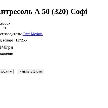
нтресоль А 50 (320) Софі
cebook
itter
Світ Меблів
117255
140
грн
 корзину
Купить в 1 клик