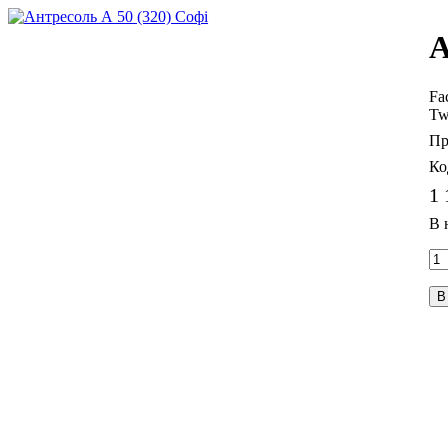
А
Fa
Tw
1 
В