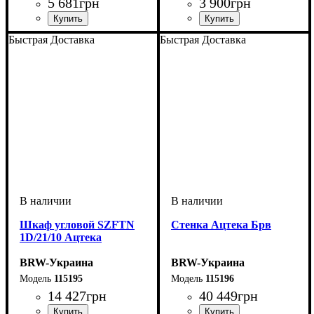
5 681
грн
3 900
грн
ширина, мм
высота, мм
глубина, мм
: 750
: 1100
: 410
ширина, мм
высота, мм
глубина, мм
: 800
: 1100
: 1,9
Быстрая Доставка
Быстрая Доставка
Шкаф угловой SZFТN
Стенка Ацтека Брв
1D/21/10 Ацтека
BRW-Украина
BRW-Украина
115195
115196
14 427
грн
40 449
грн