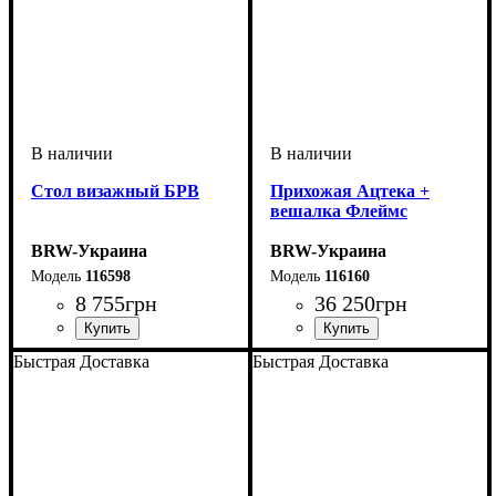
Стол визажный БРВ
Прихожая Ацтека +
вешалка Флеймс
BRW-Украина
BRW-Украина
116598
116160
8 755
грн
36 250
грн
ширина, мм
высота, мм
глубина, мм
: 1670
: 900
: 440
ширина, мм
высота, мм
глубина, мм
: 2100
: 2200
: 410
Быстрая Доставка
Быстрая Доставка