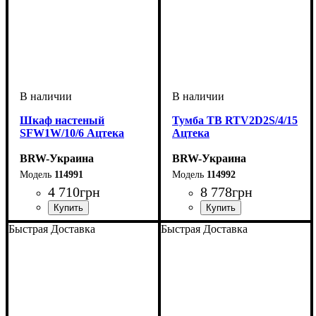
Шкаф настеный
Тумба ТВ RTV2D2S/4/15
SFW1W/10/6 Ацтека
Ацтека
BRW-Украина
BRW-Украина
114991
114992
4 710
грн
8 778
грн
ширина, мм
высота, мм
глубина, мм
: 1002
: 600
: 350
ширина, мм
высота, мм
глубина, мм
: 430
: 1500
: 470
Быстрая Доставка
Быстрая Доставка