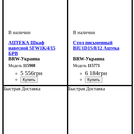
АЦТЕКА Шкаф
Стол письменный
навесной SFW1K/4/15
BIU1D1S/8/12 Ацтека
БРВ
BRW-Украина
BRW-Украина
115908
115771
5 556
грн
6 184
грн
ширина, мм
высота, мм
глубина, мм
: 41
: 150
: 35
ширина, мм
высота, мм
глубина, мм
: 750
: 1200
: 660
Быстрая Доставка
Быстрая Доставка