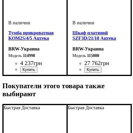
Тумба прикроватная
Шкаф платяной
KOM2S/4/5 Ацтека
SZF3D/21/18 Ацтека
BRW-Украина
BRW-Украина
114998
115000
4 237
грн
27 762
грн
ширина, мм
высота, мм
глубина, мм
: 430
: 500
: 410
ширина, мм
высота, мм
глубина, мм
: 2100
: 1800
: 570
Покупатели этого товара также
выбирают
Быстрая Доставка
Быстрая Доставка