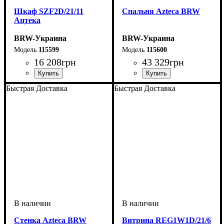
Шкаф SZF2D/21/11
Спальня Azteca BRW
Ацтека
BRW-Украина
BRW-Украина
115599
115600
16 208
грн
43 329
грн
ширина, мм
высота, мм
глубина, мм
: 2100
: 1050
: 600
Быстрая Доставка
Быстрая Доставка
Стенка Azteca BRW
Витрина REG1W1D/21/6