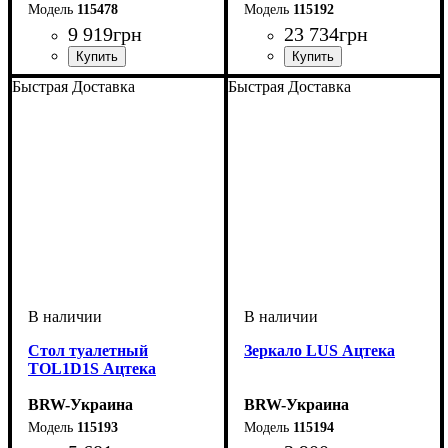
115478
115192
9 919
грн
23 734
грн
ширина, мм
высота, мм
глубина, мм
: 430
: 1500
: 470
ширина, мм
высота, мм
глубина, мм
: 350-860
: 1650
: 2140
Быстрая Доставка
Быстрая Доставка
Стол туалетный
Зеркало LUS Ацтека
TOL1D1S Ацтека
BRW-Украина
BRW-Украина
115193
115194