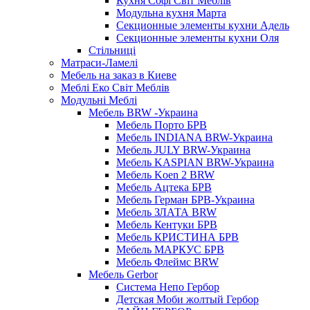
Кухня Софі Світ Меблів
Модульна кухня Марта
Секционные элементы кухни Адель
Секционные элементы кухни Оля
Стільниці
Матраси-Ламелі
Мебель на заказ в Киеве
Меблі Еко Світ Меблів
Модульні Меблі
Мебель BRW -Украина
Мебель Порто БРВ
Мебель INDIANA BRW-Украина
Мебель JULY BRW-Украина
Мебель KASPIAN BRW-Украина
Мебель Koen 2 BRW
Мебель Ацтека БРВ
Мебель Герман БРВ-Украина
Мебель ЗЛАТА BRW
Мебель Кентуки БРВ
Мебель КРИСТИНА БРВ
Мебель МАРКУС БРВ
Мебель Флеймс BRW
Мебель Gerbor
Cистема Непо Гербор
Детская Моби жолтый Гербор