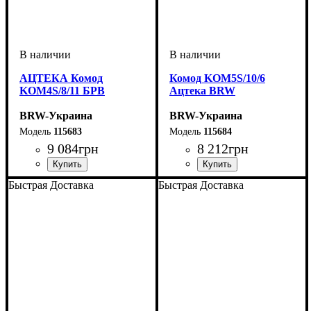
АЦТЕКА Комод
Комод KOM5S/10/6
KOM4S/8/11 БРВ
Ацтека BRW
BRW-Украина
BRW-Украина
115683
115684
9 084
грн
8 212
грн
ширина, мм
высота, мм
глубина, мм
: 840
: 1050
: 410
ширина, мм
высота, мм
глубина, мм
: 1040
: 600
: 410
Быстрая Доставка
Быстрая Доставка