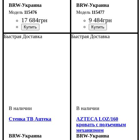
BRW-Украина
BRW-Украина
115476
115477
17 684
грн
9 484
грн
ширина, мм
высота, мм
глубина, мм
: 2100
: 900
: 410
ширина, мм
высота, мм
глубина, мм
: 2100
: 600
: 410
Быстрая Доставка
Быстрая Доставка
Стенка ТВ Ацтека
AZTECA LOZ/160
кровать с подъемным
механизмом
BRW-Украина
BRW-Украина