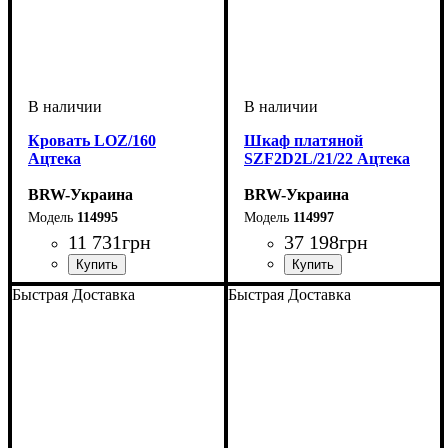
Кровать LOZ/160
Шкаф платяной
Ацтека
SZF2D2L/21/22 Ацтека
BRW-Украина
BRW-Украина
114995
114997
11 731
грн
37 198
грн
ширина, мм
высота, мм
глубина, мм
: 350-890
: 1600
: 2140
ширина, мм
высота, мм
глубина, мм
: 2100
: 2200
: 570
Быстрая Доставка
Быстрая Доставка