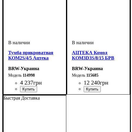
Тумба прикроватная
АЦТЕКА Комод
KOM2S/4/5 Ацтека
KOM3D3S/8/15 БРВ
BRW-Украина
BRW-Украина
114998
115685
4 237
грн
12 240
грн
ширина, мм
высота, мм
глубина, мм
: 430
: 500
: 410
ширина, мм
высота, мм
глубина, мм
: 840
: 1500
: 410
Быстрая Доставка