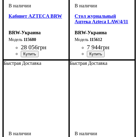
Кабинет AZTECA BRW
Стол журнальный
Ацтека Azteca LAW/4/11
BRW-Украина
BRW-Украина
115680
115612
28 056
грн
7 944
грн
ширина, мм
высота, мм
глубина, мм
: 650
: 1100
: 400
Быстрая Доставка
Быстрая Доставка