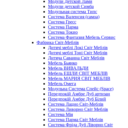
Модули Детской Лами
Модули детской Симба
Модульная система Типс
Система Валенсия (самоа)
Система Гресс
Система Парма
Система Токио
Система Фантазия Мебель Сервис
Фабрика Світ-Меблів
Дитячі меблі Локі Світ Меблів
Дитячі меблі Тоні Світ Меблів
Дитяча Саванна Світ Меблів
Мебель Бьянко
Мебель ВИВАЛЬДИ
Мебель ЕШЛИ СВІТ МЕБЛІВ
Мебель МАРИЯ СВІТ МЕБЛІВ
Мебель Омега
Модульна Cистема Спейс (Space)
Передпокій Амбре Дуб артизан
Передпокій Амбре Дуб Білий
Система Лацио Світ-Меблів
Система Ливорно Світ Меблів
Система Мія
Система Парма Свiт Меблiв
Система Фріда Дуб Ліворно Світ