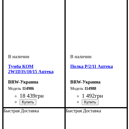
Тумба KOM
Полка P/2/11 Ацтека
2W1D3S/10/15 Ацтека
BRW-Украина
BRW-Украина
114986
114988
18 439
грн
1 492
грн
ширина, мм
высота, мм
глубина, мм
: 1004
: 1500
: 410
ширина, мм
высота, мм
глубина, мм
: 200
: 1005
: 200
Быстрая Доставка
Быстрая Доставка