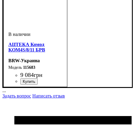
АЦТЕКА Комод
KOM4S/8/11 БРВ
BRW-Украина
115683
9 084
грн
ширина, мм
высота, мм
глубина, мм
: 840
: 1050
: 410
...
Задать вопрос
Написать отзыв