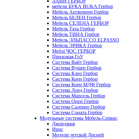
ЛАЙН ГЕРБОР
мебели БУКА BUKA Гербор
Мебель Антверпен Гербор
Мебель БЕЛЕН Гербор
Мебель СЕЛЕНА ГЕРБОР
Мебель Тата Гербор
Мебель ТИНА Гербор
Мебель ЭЛЬПАССО ELPASSO
Мебель ЭРИКА Гербор
Меблі ЧОС ГЕРБОР
Прихожая ГоУ
Система Вайт Гербор
Система Вушер Гербор
Система Клео Гербор
Система Коен Гербор
Система Коен МДФ Гербор
Система Лорд Гербор
Система Марсель Гербор
Система Опен Гербор
Система Салерно Гербор
Система Соната Гербор
Модульные системы Мебель-Сервис
Джорджия
Ирис
Модули детской Дисней