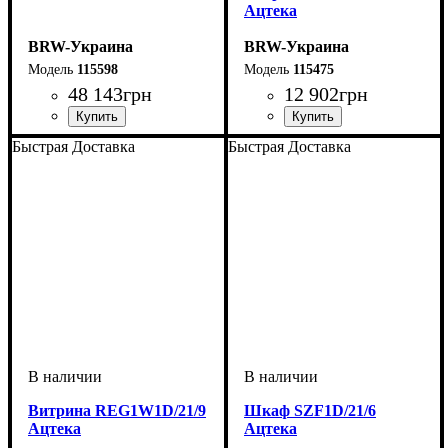
Ацтека
BRW-Украина
BRW-Украина
115598
115475
48 143
грн
12 902
грн
ширина, мм
высота, мм
глубина, мм
: 470
: 3300
: 2100
ширина, мм
высота, мм
глубина, мм
: 2100
: 600
: 410
Быстрая Доставка
Быстрая Доставка
Витрина REG1W1D/21/9
Шкаф SZF1D/21/6
Ацтека
Ацтека