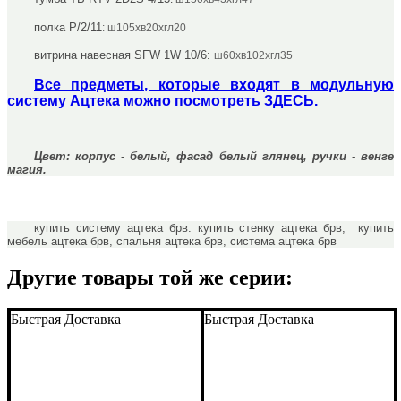
полка P/2/11
:
ш105хв20хгл20
витрина навесная SFW 1W 10/6
:
ш60хв102хгл35
Все предметы, которые входят в модульную
систему Ацтека можно посмотреть ЗДЕСЬ.
Цвет: корпус - белый, фасад белый глянец, ручки - венге
магия.
купить систему ацтека брв. купить стенку ацтека брв, купить
мебель ацтека брв, спальня ацтека брв, система ацтека брв
Другие товары той же серии:
Быстрая Доставка
Быстрая Доставка