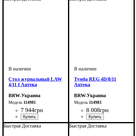
Стол журнальный LAW
Тумба REG 4D/8/11
4/11 I Ацтека
Ацтека
BRW-Украина
BRW-Украина
114981
114983
7 944
грн
8 008
грн
ширина, мм
высота, мм
глубина, мм
: 400
: 1100
: 650
ширина, мм
высота, мм
глубина, мм
: 840
: 1005
: 410
Быстрая Доставка
Быстрая Доставка