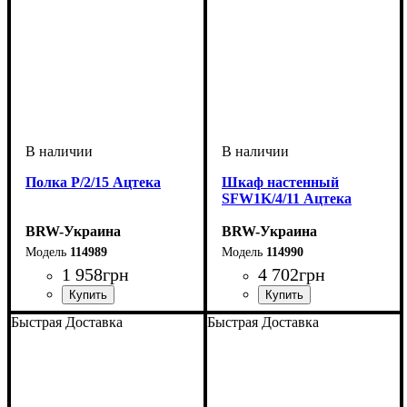
Полка P/2/15 Ацтека
Шкаф настенный
SFW1K/4/11 Ацтека
BRW-Украина
BRW-Украина
114989
114990
1 958
грн
4 702
грн
ширина, мм
высота, мм
глубина, мм
: 200
: 1500
: 200
ширина, мм
высота, мм
глубина, мм
: 410
: 1005
: 350
Быстрая Доставка
Быстрая Доставка