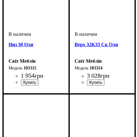
Низ 30 Оля
Верх 32К33 Ск Оля
Світ Меблів
Світ Меблів
103315
103314
1 954
грн
3 028
грн