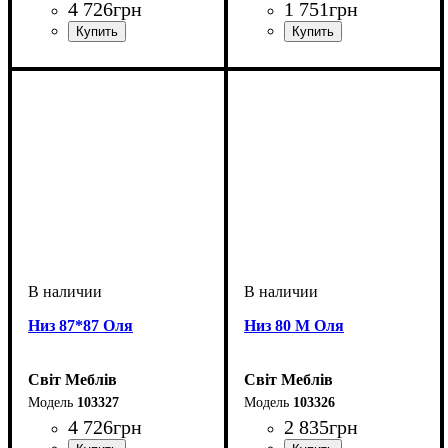
4 726
грн
1 751
грн
Низ 87*87 Оля
Низ 80 М Оля
Світ Меблів
Світ Меблів
103327
103326
4 726
грн
2 835
грн