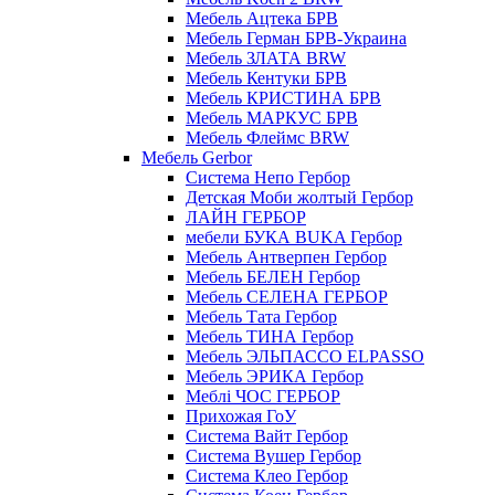
Мебель Ацтека БРВ
Мебель Герман БРВ-Украина
Мебель ЗЛАТА BRW
Мебель Кентуки БРВ
Мебель КРИСТИНА БРВ
Мебель МАРКУС БРВ
Мебель Флеймс BRW
Мебель Gerbor
Cистема Непо Гербор
Детская Моби жолтый Гербор
ЛАЙН ГЕРБОР
мебели БУКА BUKA Гербор
Мебель Антверпен Гербор
Мебель БЕЛЕН Гербор
Мебель СЕЛЕНА ГЕРБОР
Мебель Тата Гербор
Мебель ТИНА Гербор
Мебель ЭЛЬПАССО ELPASSO
Мебель ЭРИКА Гербор
Меблі ЧОС ГЕРБОР
Прихожая ГоУ
Система Вайт Гербор
Система Вушер Гербор
Система Клео Гербор