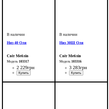
Низ 40 Оля
Низ 30Ш Оля
Світ Меблів
Світ Меблів
103317
103316
2 229
грн
3 283
грн