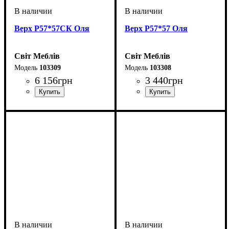
Верх Р57*57СК Оля
Верх Р57*57 Оля
Світ Меблів
Світ Меблів
103309
103308
6 156
грн
3 440
грн