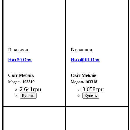
Низ 50 Оля
Низ 40Ш Оля
Світ Меблів
Світ Меблів
103319
103318
2 641
грн
3 058
грн