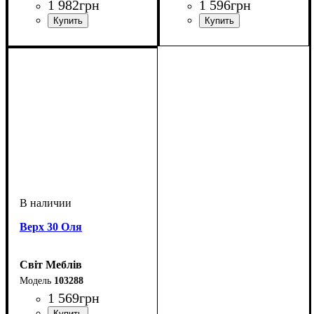
1 982
грн
1 596
грн
Верх 30 Оля
Світ Меблів
103288
1 569
грн