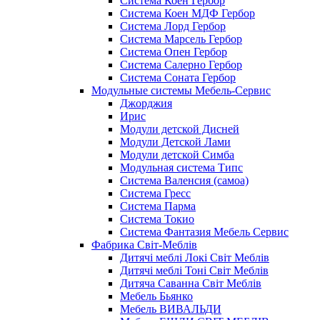
Система Коен Гербор
Система Коен МДФ Гербор
Система Лорд Гербор
Система Марсель Гербор
Система Опен Гербор
Система Салерно Гербор
Система Соната Гербор
Модульные системы Мебель-Сервис
Джорджия
Ирис
Модули детской Дисней
Модули Детской Лами
Модули детской Симба
Модульная система Типс
Система Валенсия (самоа)
Система Гресс
Система Парма
Система Токио
Система Фантазия Мебель Сервис
Фабрика Світ-Меблів
Дитячі меблі Локі Світ Меблів
Дитячі меблі Тоні Світ Меблів
Дитяча Саванна Світ Меблів
Мебель Бьянко
Мебель ВИВАЛЬДИ