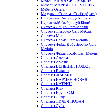
Мебель ЕШЛИ СВІТ МЕБЛІВ
Мебель МАРИЯ СВІТ МЕБЛІВ
Мебель Омега
Модульна Cистема Спейс (Space)
Передпокій Амбре Дуб артизан
Передпокій Амбре Дуб Білий
Система Лацио Світ-Меблів
Система Ливорно Світ Меблів
Система Мія
Система Парма Свiт Меблiв
Система Фріда Дуб Ліворно Світ
Меблів
Система Фріда Тоффі Світ Меблів
Спальня Алекса
Спальня Амелія
Спальня ВЕНЕЦИЯ НОВАЯ
Спальня Вивиан
Спальня ЖАСМИН
Спальня КАРМЕН НОВАЯ
Спальня КАТРИН
Спальня Ким
Спальня Круиз С М
Спальня Лінда
Спальня ЛИЛЕЯ НОВАЯ
Спальня Луїза