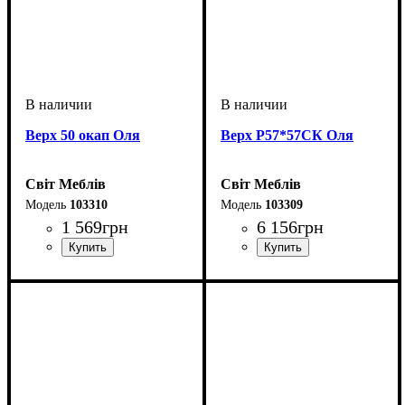
Верх 50 окап Оля
Верх Р57*57СК Оля
Світ Меблів
Світ Меблів
103310
103309
1 569
грн
6 156
грн