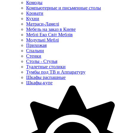
Комоды
Компьютерные и письменные столы
Кровати
Кухни
Матраси-Ламелі
Мебель на заказ в Киеве
Меблі Еко Світ Меблів
Модульні Меблі
Прихожая
Спальни
Стенки
Столы - Стулья
Туалетные столики
Тумбы под ТВ и Аппаратуру
Шкафы распашные
Шкафы-купе