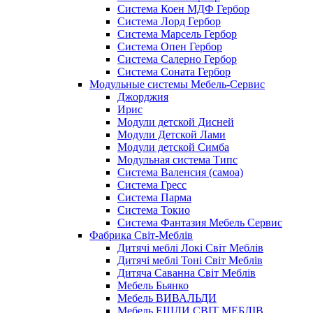
Система Коен МДФ Гербор
Система Лорд Гербор
Система Марсель Гербор
Система Опен Гербор
Система Салерно Гербор
Система Соната Гербор
Модульные системы Мебель-Сервис
Джорджия
Ирис
Модули детской Дисней
Модули Детской Лами
Модули детской Симба
Модульная система Типс
Система Валенсия (самоа)
Система Гресс
Система Парма
Система Токио
Система Фантазия Мебель Сервис
Фабрика Світ-Меблів
Дитячі меблі Локі Світ Меблів
Дитячі меблі Тоні Світ Меблів
Дитяча Саванна Світ Меблів
Мебель Бьянко
Мебель ВИВАЛЬДИ
Мебель ЕШЛИ СВІТ МЕБЛІВ