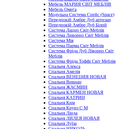
Мебель МАРИЯ СВІТ МЕБЛІВ
Мебель Омега
Модульна Cистема Спейс (Space)
Передпокій Амбре Дуб артизан
Передпокій Амбре Дуб Білий
Система Лацио Світ-Меблів
Система Ливорно Світ Меблів
Система Мія
Система Парма Свiт Меблiв
Система Фріда Дуб Ліворно Світ
Меблів
Система Фріда Тоффі Світ Меблів
Спальня Алекса
Спальня Амелія
Спальня ВЕНЕЦИЯ НОВАЯ
Спальня Вивиан
Спальня ЖАСМИН
Спальня КАРМЕН НОВАЯ
Спальня КАТРИН
Спальня Ким
Спальня Круиз С М
Спальня Лінда
Спальня ЛИЛЕЯ НОВАЯ
Спальня Луїза
Спальня НИКОЛЬ