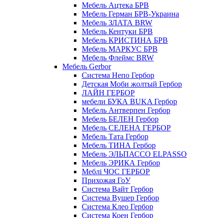
Мебель Ацтека БРВ
Мебель Герман БРВ-Украина
Мебель ЗЛАТА BRW
Мебель Кентуки БРВ
Мебель КРИСТИНА БРВ
Мебель МАРКУС БРВ
Мебель Флеймс BRW
Мебель Gerbor
Cистема Непо Гербор
Детская Моби жолтый Гербор
ЛАЙН ГЕРБОР
мебели БУКА BUKA Гербор
Мебель Антверпен Гербор
Мебель БЕЛЕН Гербор
Мебель СЕЛЕНА ГЕРБОР
Мебель Тата Гербор
Мебель ТИНА Гербор
Мебель ЭЛЬПАССО ELPASSO
Мебель ЭРИКА Гербор
Меблі ЧОС ГЕРБОР
Прихожая ГоУ
Система Вайт Гербор
Система Вушер Гербор
Система Клео Гербор
Система Коен Гербор