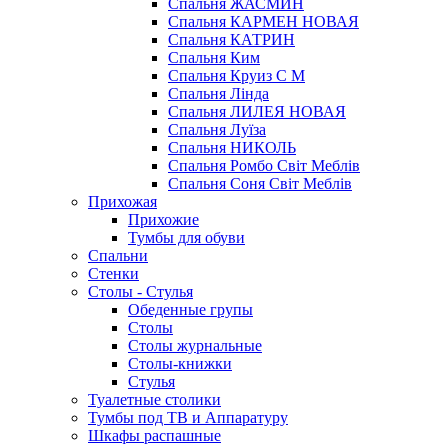
Спальня ЖАСМИН
Спальня КАРМЕН НОВАЯ
Спальня КАТРИН
Спальня Ким
Спальня Круиз С М
Спальня Лінда
Спальня ЛИЛЕЯ НОВАЯ
Спальня Луїза
Спальня НИКОЛЬ
Спальня Ромбо Світ Меблів
Спальня Соня Світ Меблів
Прихожая
Прихожие
Тумбы для обуви
Спальни
Стенки
Столы - Стулья
Обеденные групы
Столы
Столы журнальные
Столы-книжки
Стулья
Туалетные столики
Тумбы под ТВ и Аппаратуру
Шкафы распашные