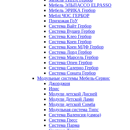
Мебель ЭЛЬПАССО ELPASSO
Мебель ЭРИКА Гербор
Меблі ЧОС ГЕРБОР
Прихожая ГоУ
Система Вайт Гербор
Система Вушер Гербор
Система Клео Гербор
Система Коен Гербор
Система Коен МДФ Гербор
Система Лорд Гербор
Система Марсель Гербор
Система Опен Гербор
Система Салерно Гербор
Система Соната Гербор
Модульные системы Мебель-Сервис
Джорджия
Ирис
Модули детской Дисней
Модули Детской Лами
Модули детской Симба
Модульная система Типс
Система Валенсия (самоа)
Система Гресс
Система Парма