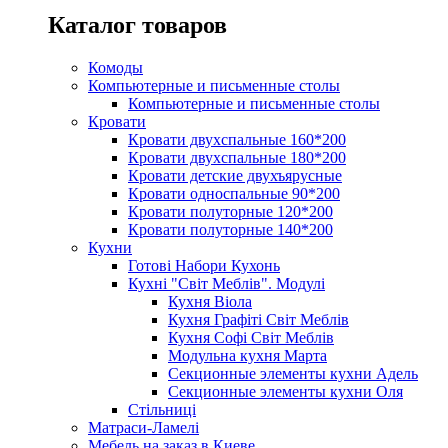
Каталог товаров
Комоды
Компьютерные и письменные столы
Компьютерные и письменные столы
Кровати
Кровати двухспальные 160*200
Кровати двухспальные 180*200
Кровати детские двухъярусные
Кровати односпальные 90*200
Кровати полуторные 120*200
Кровати полуторные 140*200
Кухни
Готові Набори Кухонь
Кухні "Світ Меблів". Модулі
Кухня Віола
Кухня Графіті Світ Меблів
Кухня Софі Світ Меблів
Модульна кухня Марта
Секционные элементы кухни Адель
Секционные элементы кухни Оля
Стільниці
Матраси-Ламелі
Мебель на заказ в Киеве