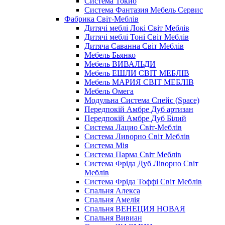
Система Токио
Система Фантазия Мебель Сервис
Фабрика Світ-Меблів
Дитячі меблі Локі Світ Меблів
Дитячі меблі Тоні Світ Меблів
Дитяча Саванна Світ Меблів
Мебель Бьянко
Мебель ВИВАЛЬДИ
Мебель ЕШЛИ СВІТ МЕБЛІВ
Мебель МАРИЯ СВІТ МЕБЛІВ
Мебель Омега
Модульна Cистема Спейс (Space)
Передпокій Амбре Дуб артизан
Передпокій Амбре Дуб Білий
Система Лацио Світ-Меблів
Система Ливорно Світ Меблів
Система Мія
Система Парма Свiт Меблiв
Система Фріда Дуб Ліворно Світ
Меблів
Система Фріда Тоффі Світ Меблів
Спальня Алекса
Спальня Амелія
Спальня ВЕНЕЦИЯ НОВАЯ
Спальня Вивиан