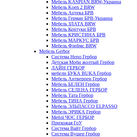
Мебель KASPIAN BRW-Украина
Мебель Koen 2 BRW
Мебель Ацтека БРВ
Мебель Герман БРВ-Украина
Мебель ЗЛАТА BRW
Мебель Кентуки БРВ
Мебель КРИСТИНА БРВ
Мебель МАРКУС БРВ
Мебель Флеймс BRW
Мебель Gerbor
Cистема Непо Гербор
Детская Моби жолтый Гербор
ЛАЙН ГЕРБОР
мебели БУКА BUKA Гербор
Мебель Антверпен Гербор
Мебель БЕЛЕН Гербор
Мебель СЕЛЕНА ГЕРБОР
Мебель Тата Гербор
Мебель ТИНА Гербор
Мебель ЭЛЬПАССО ELPASSO
Мебель ЭРИКА Гербор
Меблі ЧОС ГЕРБОР
Прихожая ГоУ
Система Вайт Гербор
Система Вушер Гербор