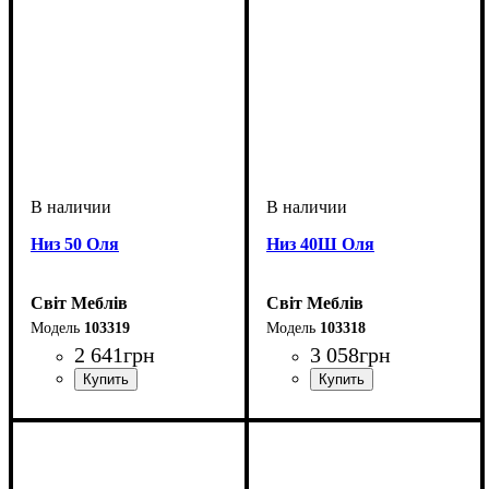
Низ 50 Оля
Низ 40Ш Оля
Світ Меблів
Світ Меблів
103319
103318
2 641
грн
3 058
грн