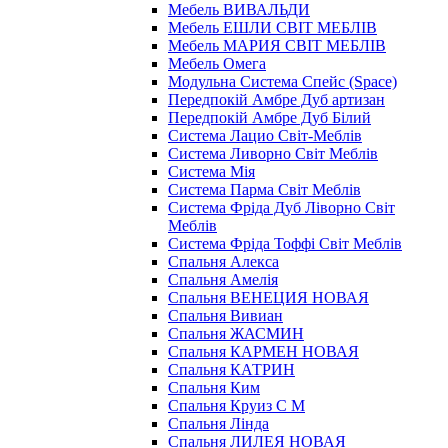
Мебель ВИВАЛЬДИ
Мебель ЕШЛИ СВІТ МЕБЛІВ
Мебель МАРИЯ СВІТ МЕБЛІВ
Мебель Омега
Модульна Cистема Спейс (Space)
Передпокій Амбре Дуб артизан
Передпокій Амбре Дуб Білий
Система Лацио Світ-Меблів
Система Ливорно Світ Меблів
Система Мія
Система Парма Свiт Меблiв
Система Фріда Дуб Ліворно Світ
Меблів
Система Фріда Тоффі Світ Меблів
Спальня Алекса
Спальня Амелія
Спальня ВЕНЕЦИЯ НОВАЯ
Спальня Вивиан
Спальня ЖАСМИН
Спальня КАРМЕН НОВАЯ
Спальня КАТРИН
Спальня Ким
Спальня Круиз С М
Спальня Лінда
Спальня ЛИЛЕЯ НОВАЯ