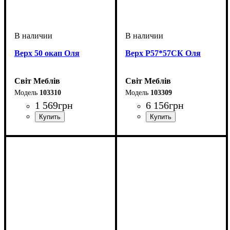
Верх 50 окап Оля
Верх Р57*57СК Оля
Світ Меблів
Світ Меблів
103310
103309
1 569
грн
6 156
грн