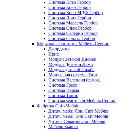
Система Клео Гербор
Система Коен Гербор
Система Коен МДФ Гербор
Система Лорд Гербор
Система Марсель Гербор
Система Опен Гербор
Система Салерно Гербор
Система Соната Гербор
Модульные системы Мебель-Сервис
Джорджия
Ирис
Модули детской Дисней
Модули Детской Лами
Модули детской Симба
Модульная система Типс
Система Валенсия (самоа)
Система Гресс
Система Парма
Система Токио
Система Фантазия Мебель Сервис
Фабрика Світ-Меблів
Дитячі меблі Локі Світ Меблів
Дитячі меблі Тоні Світ Меблів
Дитяча Саванна Світ Меблів
Мебель Бьянко