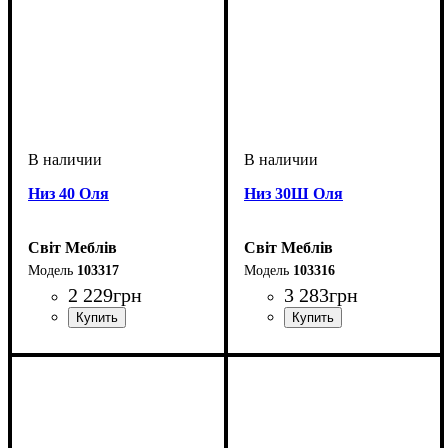
Низ 40 Оля
Низ 30Ш Оля
Світ Меблів
Світ Меблів
103317
103316
2 229
грн
3 283
грн