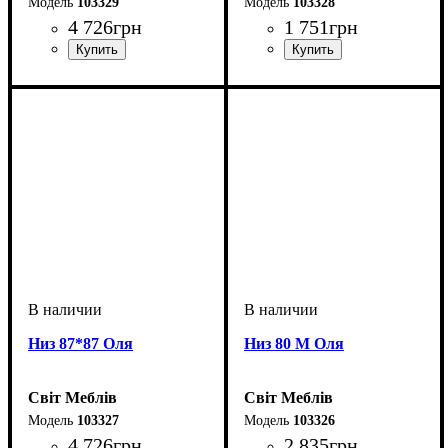
103329
103328
4 726
грн
1 751
грн
Низ 87*87 Оля
Низ 80 М Оля
Світ Меблів
Світ Меблів
103327
103326
4 726
грн
2 835
грн