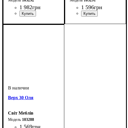
103292
103291
1 982
грн
1 596
грн
Верх 30 Оля
Світ Меблів
103288
1 569
грн