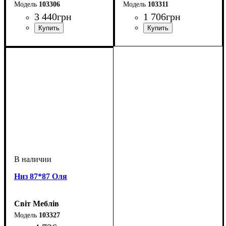
103306
103311
3 440
грн
1 706
грн
Низ 87*87 Оля
Світ Меблів
103327