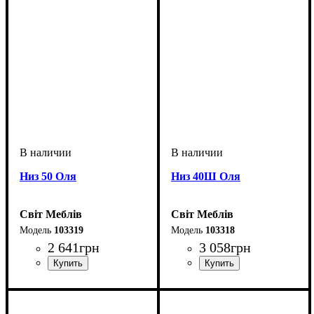
Низ 50 Оля
Низ 40Ш Оля
Світ Меблів
Світ Меблів
103319
103318
2 641
грн
3 058
грн