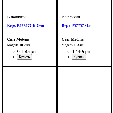
Верх Р57*57СК Оля
Верх Р57*57 Оля
Світ Меблів
Світ Меблів
103309
103308
6 156
грн
3 440
грн