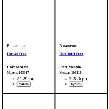
Низ 40 Оля
Низ 30Ш Оля
Світ Меблів
Світ Меблів
103317
103316
2 229
грн
3 283
грн