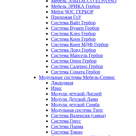
Мебель ЭЛЬПАССО ELPASSO
Мебель ЭРИКА Гербор
Меблі ЧОС ГЕРБОР
Прихожая ГоУ
Система Вайт Гербор
Система Вушер Гербор
Система Клео Гербор
Система Коен Гербор
Система Коен МДФ Гербор
Система Лорд Гербор
Система Марсель Гербор
Система Опен Гербор
Система Салерно Гербор
Система Соната Гербор
Модульные системы Мебель-Сервис
Джорджия
Ирис
Модули детской Дисней
Модули Детской Лами
Модули детской Симба
Модульная система Типс
Система Валенсия (самоа)
Система Гресс
Система Парма
Система Токио