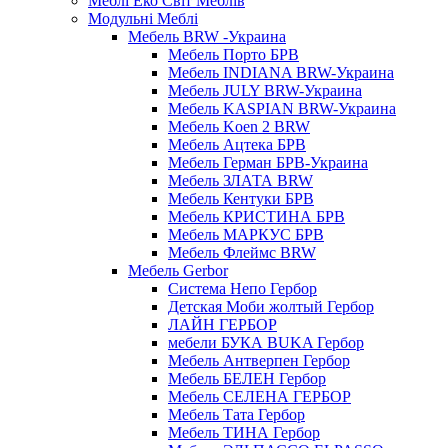
Меблі Еко Світ Меблів
Модульні Меблі
Мебель BRW -Украина
Мебель Порто БРВ
Мебель INDIANA BRW-Украина
Мебель JULY BRW-Украина
Мебель KASPIAN BRW-Украина
Мебель Koen 2 BRW
Мебель Ацтека БРВ
Мебель Герман БРВ-Украина
Мебель ЗЛАТА BRW
Мебель Кентуки БРВ
Мебель КРИСТИНА БРВ
Мебель МАРКУС БРВ
Мебель Флеймс BRW
Мебель Gerbor
Cистема Непо Гербор
Детская Моби жолтый Гербор
ЛАЙН ГЕРБОР
мебели БУКА BUKA Гербор
Мебель Антверпен Гербор
Мебель БЕЛЕН Гербор
Мебель СЕЛЕНА ГЕРБОР
Мебель Тата Гербор
Мебель ТИНА Гербор