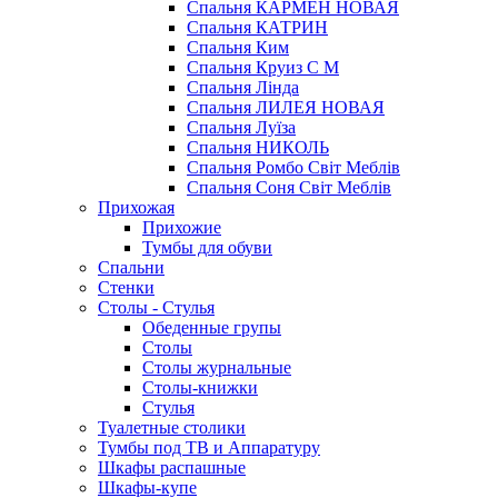
Спальня КАРМЕН НОВАЯ
Спальня КАТРИН
Спальня Ким
Спальня Круиз С М
Спальня Лінда
Спальня ЛИЛЕЯ НОВАЯ
Спальня Луїза
Спальня НИКОЛЬ
Спальня Ромбо Світ Меблів
Спальня Соня Світ Меблів
Прихожая
Прихожие
Тумбы для обуви
Спальни
Стенки
Столы - Стулья
Обеденные групы
Столы
Столы журнальные
Столы-книжки
Стулья
Туалетные столики
Тумбы под ТВ и Аппаратуру
Шкафы распашные
Шкафы-купе