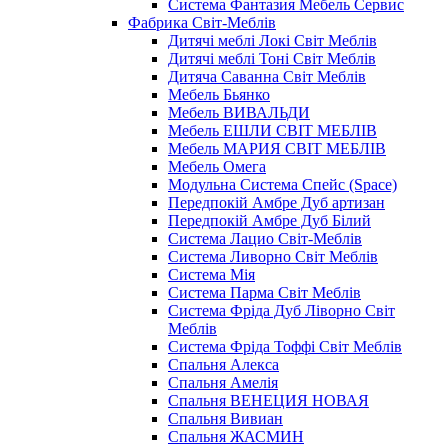
Система Фантазия Мебель Сервис
Фабрика Світ-Меблів
Дитячі меблі Локі Світ Меблів
Дитячі меблі Тоні Світ Меблів
Дитяча Саванна Світ Меблів
Мебель Бьянко
Мебель ВИВАЛЬДИ
Мебель ЕШЛИ СВІТ МЕБЛІВ
Мебель МАРИЯ СВІТ МЕБЛІВ
Мебель Омега
Модульна Cистема Спейс (Space)
Передпокій Амбре Дуб артизан
Передпокій Амбре Дуб Білий
Система Лацио Світ-Меблів
Система Ливорно Світ Меблів
Система Мія
Система Парма Свiт Меблiв
Система Фріда Дуб Ліворно Світ
Меблів
Система Фріда Тоффі Світ Меблів
Спальня Алекса
Спальня Амелія
Спальня ВЕНЕЦИЯ НОВАЯ
Спальня Вивиан
Спальня ЖАСМИН