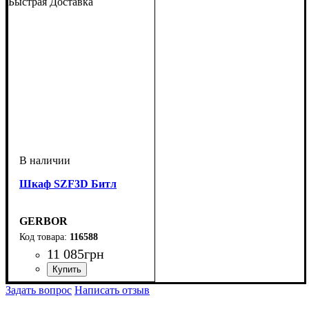
Быстрая Доставка
Шкаф SZF3D Битл
GERBOR
116588
11 085
грн
ширина, мм
высота, мм
глубина, мм
: 2100
: 1000
: 570
Задать вопрос
Написать отзыв