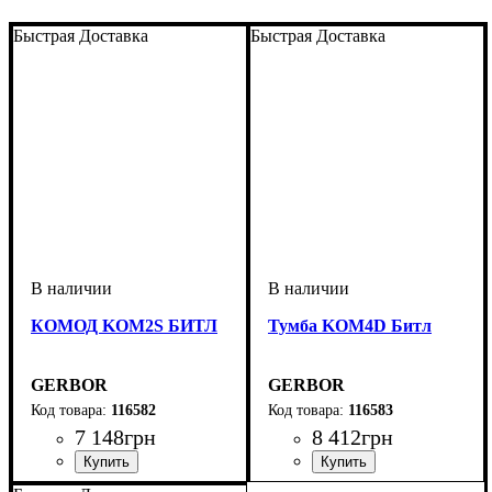
Быстрая Доставка
Быстрая Доставка
КОМОД KOM2S БИТЛ
Тумба KOM4D Битл
GERBOR
GERBOR
116582
116583
7 148
грн
8 412
грн
ширина, мм
высота, мм
глубина, мм
: 875
: 1000
: 420
ширина, мм
высота, мм
глубина, мм
: 875
: 1600
: 420