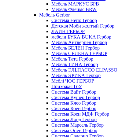
Мебель МАРКУС БРВ
Мебель Флеймс BRW
Мебель Gerbor
Cистема Непо Гербор
Детская Моби жолтый Гербор
ЛАЙН ГЕРБОР
мебели БУКА BUKA Гербор
Мебель Антверпен Гербор
Мебель БЕЛЕН Гербор
Мебель СЕЛЕНА ГЕРБОР
Мебель Тата Гербор
Мебель ТИНА Гербор
Мебель ЭЛЬПАССО ELPASSO
Мебель ЭРИКА Гербор
Меблі ЧОС ГЕРБОР
Прихожая ГоУ
Система Вайт Гербор
Система Вушер Гербор
Система Клео Гербор
Система Коен Гербор
Система Коен МДФ Гербор
Система Лорд Гербор
Система Марсель Гербор
Система Опен Гербор
Система Салерно Гербор