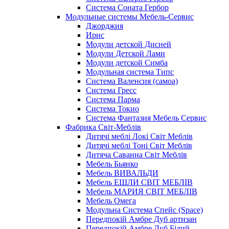
Система Соната Гербор
Модульные системы Мебель-Сервис
Джорджия
Ирис
Модули детской Дисней
Модули Детской Лами
Модули детской Симба
Модульная система Типс
Система Валенсия (самоа)
Система Гресс
Система Парма
Система Токио
Система Фантазия Мебель Сервис
Фабрика Світ-Меблів
Дитячі меблі Локі Світ Меблів
Дитячі меблі Тоні Світ Меблів
Дитяча Саванна Світ Меблів
Мебель Бьянко
Мебель ВИВАЛЬДИ
Мебель ЕШЛИ СВІТ МЕБЛІВ
Мебель МАРИЯ СВІТ МЕБЛІВ
Мебель Омега
Модульна Cистема Спейс (Space)
Передпокій Амбре Дуб артизан
Передпокій Амбре Дуб Білий