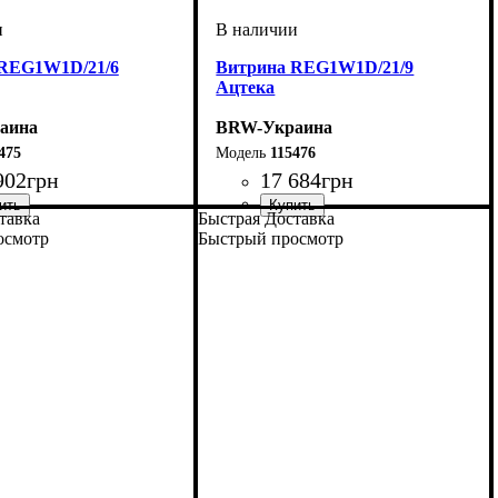
REG1W1D/21/6
Витрина REG1W1D/21/9
Ацтека
аина
BRW-Украина
475
115476
902
грн
17 684
грн
тавка
Быстрая Доставка
мм
м
мм
: 2100
: 600
: 410
ширина, мм
высота, мм
глубина, мм
: 2100
: 900
: 410
осмотр
Быстрый просмотр