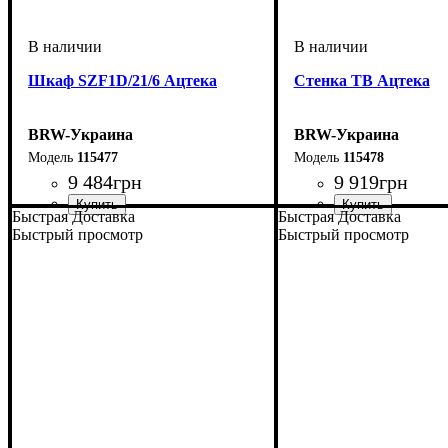
Шкаф SZF1D/21/6 Ацтека
Стенка ТВ Ацтека
BRW-Украина
BRW-Украина
115477
115478
9 484
грн
9 919
грн
Быстрая Доставка
Быстрая Доставка
ширина, мм
высота, мм
глубина, мм
: 2100
: 600
: 410
ширина, мм
высота, мм
глубина, мм
: 430
: 1500
: 470
Быстрый просмотр
Быстрый просмотр