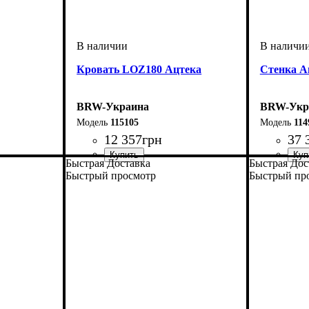
Кровать LOZ180 Ацтека
Стенка А
BRW-Украина
BRW-Укр
115105
114
12 357
грн
37 
Быстрая Доставка
Быстрая Дос
ширина, мм
высота, мм
глубина, мм
: 350-860
: 1850
: 2140
Быстрый просмотр
Быстрый пр