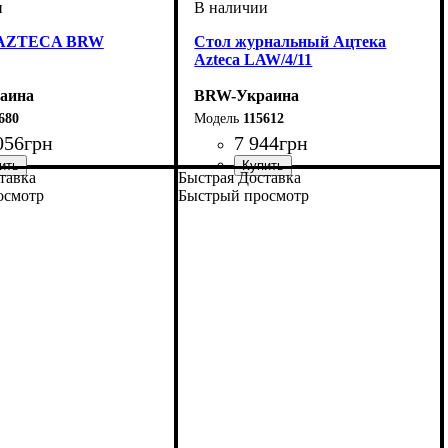
 AZTECA BRW
Стол журнальный Ацтека
Azteca LAW/4/11
аина
BRW-Украина
680
115612
056
грн
7 944
грн
тавка
Быстрая Доставка
ширина, мм
высота, мм
глубина, мм
: 650
: 1100
: 400
осмотр
Быстрый просмотр