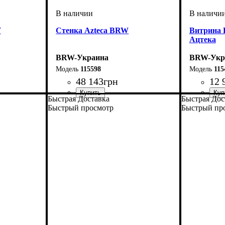
W
Стенка Azteca BRW
Витрина 
Ацтека
BRW-Украина
BRW-Укр
115598
115
48 143
грн
12 
Быстрая Доставка
Быстрая Дос
ширина, мм
высота, мм
глубина, мм
: 470
: 3300
: 2100
ширина, 
высота, м
глубина, 
Быстрый просмотр
Быстрый пр