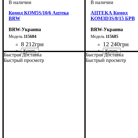
Комод KOM5S/10/6 Ацтека
АЦТЕКА Комод
BRW
KOM3D3S/8/15 БРВ
BRW-Украина
BRW-Украина
115684
115685
8 212
грн
12 240
грн
Быстрая Доставка
Быстрая Доставка
ширина, мм
высота, мм
глубина, мм
: 1040
: 600
: 410
ширина, мм
высота, мм
глубина, мм
: 840
: 1500
: 410
Быстрый просмотр
Быстрый просмотр