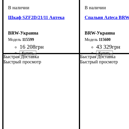
Шкаф SZF2D/21/11 Ацтека
Спальня Azteca BR
BRW-Украина
BRW-Украина
115599
115600
16 208
грн
43 329
грн
Быстрая Доставка
Быстрая Доставка
ширина, мм
высота, мм
глубина, мм
: 2100
: 1050
: 600
Быстрый просмотр
Быстрый просмотр