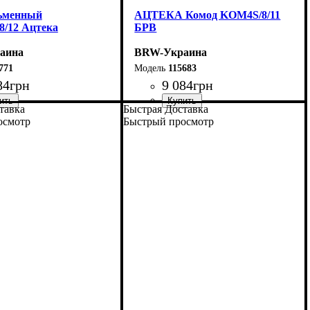
ьменный
АЦТЕКА Комод KOM4S/8/11
8/12 Ацтека
БРВ
аина
BRW-Украина
771
115683
84
грн
9 084
грн
тавка
Быстрая Доставка
мм
м
мм
: 750
: 1200
: 660
ширина, мм
высота, мм
глубина, мм
: 840
: 1050
: 410
осмотр
Быстрый просмотр