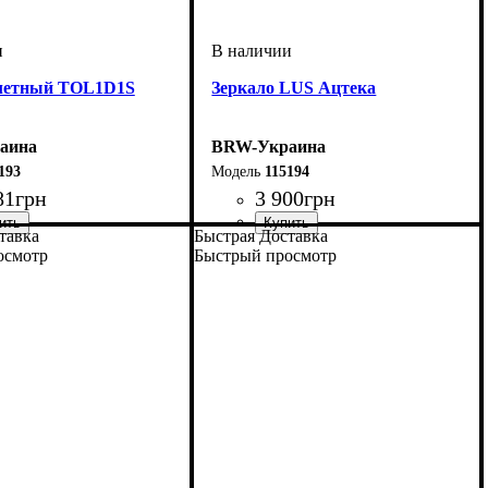
летный TOL1D1S
Зеркало LUS Ацтека
аина
BRW-Украина
193
115194
81
грн
3 900
грн
тавка
Быстрая Доставка
мм
м
мм
: 750
: 1100
: 410
ширина, мм
высота, мм
глубина, мм
: 800
: 1100
: 1,9
осмотр
Быстрый просмотр