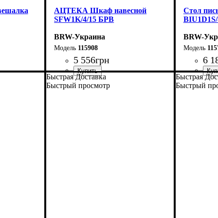
вешалка
АЦТЕКА Шкаф навесной
Стол пис
SFW1K/4/15 БРВ
BIU1D1S/
BRW-Украина
BRW-Укр
115908
115
5 556
грн
6 1
Быстрая Доставка
Быстрая Дос
ширина, мм
высота, мм
глубина, мм
: 41
: 150
: 35
ширина, 
высота, м
глубина, 
Быстрый просмотр
Быстрый пр