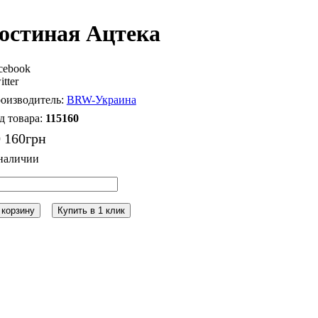
остиная Ацтека
cebook
itter
BRW-Украина
115160
 160
грн
 корзину
Купить в 1 клик