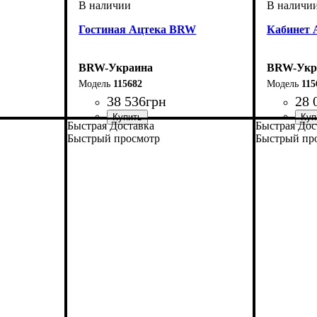
Гостиная Ацтека BRW
Кабинет
BRW-Украина
BRW-Укр
115682
115
38 536
грн
28 
Быстрая Доставка
Быстрая Дос
ширина, мм
высота, мм
глубина, мм
: 2100
: 2700
: 410
Быстрый просмотр
Быстрый пр