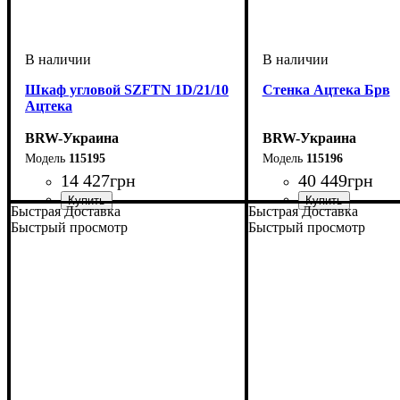
Шкаф угловой SZFТN 1D/21/10
Стенка Ацтека Брв
Ацтека
BRW-Украина
BRW-Украина
115195
115196
14 427
грн
40 449
грн
Быстрая Доставка
Быстрая Доставка
ширина, мм
высота, мм
глубина, мм
: 2100
: 840,5
: 840,5
Быстрый просмотр
Быстрый просмотр