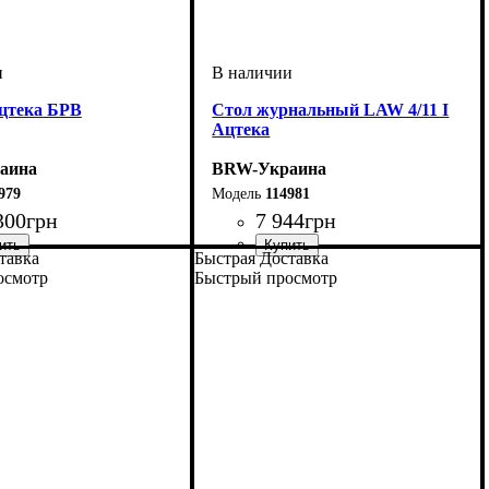
цтека БРВ
Стол журнальный LAW 4/11 I
Ацтека
аина
BRW-Украина
979
114981
300
грн
7 944
грн
тавка
Быстрая Доставка
ширина, мм
высота, мм
глубина, мм
: 400
: 1100
: 650
осмотр
Быстрый просмотр