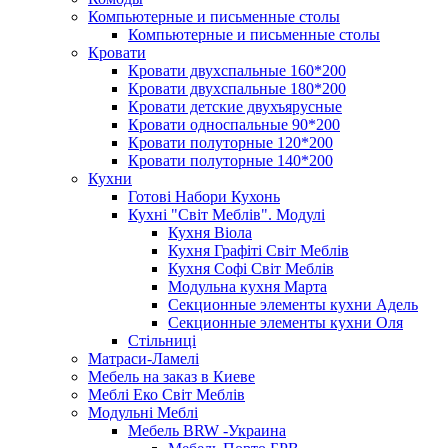
Компьютерные и письменные столы
Компьютерные и письменные столы
Кровати
Кровати двухспальные 160*200
Кровати двухспальные 180*200
Кровати детские двухъярусные
Кровати односпальные 90*200
Кровати полуторные 120*200
Кровати полуторные 140*200
Кухни
Готові Набори Кухонь
Кухні "Світ Меблів". Модулі
Кухня Віола
Кухня Графіті Світ Меблів
Кухня Софі Світ Меблів
Модульна кухня Марта
Секционные элементы кухни Адель
Секционные элементы кухни Оля
Стільниці
Матраси-Ламелі
Мебель на заказ в Киеве
Меблі Еко Світ Меблів
Модульні Меблі
Мебель BRW -Украина