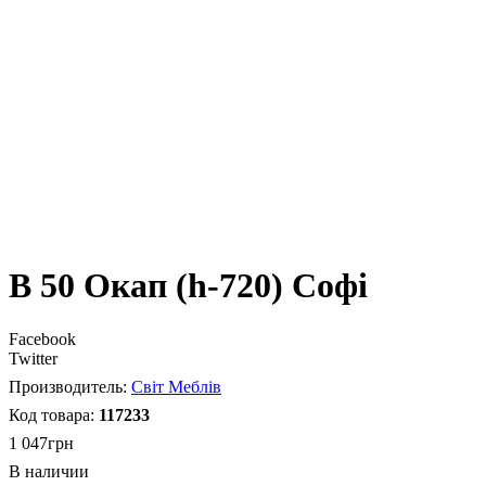
В 50 Окап (h-720) Софі
Facebook
Twitter
Світ Меблів
117233
1 047
грн