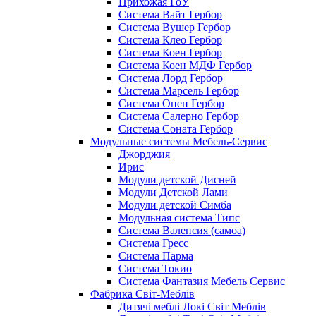
Прихожая ГоУ
Система Вайт Гербор
Система Вушер Гербор
Система Клео Гербор
Система Коен Гербор
Система Коен МДФ Гербор
Система Лорд Гербор
Система Марсель Гербор
Система Опен Гербор
Система Салерно Гербор
Система Соната Гербор
Модульные системы Мебель-Сервис
Джорджия
Ирис
Модули детской Дисней
Модули Детской Лами
Модули детской Симба
Модульная система Типс
Система Валенсия (самоа)
Система Гресс
Система Парма
Система Токио
Система Фантазия Мебель Сервис
Фабрика Світ-Меблів
Дитячі меблі Локі Світ Меблів