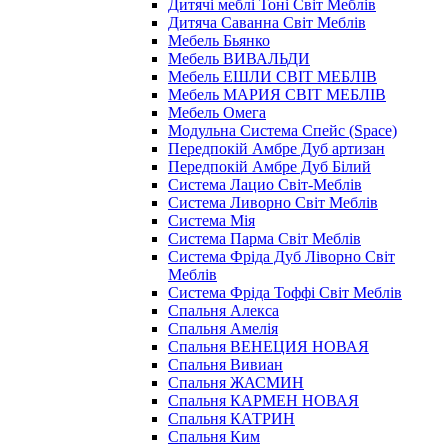
Дитячі меблі Тоні Світ Меблів
Дитяча Саванна Світ Меблів
Мебель Бьянко
Мебель ВИВАЛЬДИ
Мебель ЕШЛИ СВІТ МЕБЛІВ
Мебель МАРИЯ СВІТ МЕБЛІВ
Мебель Омега
Модульна Cистема Спейс (Space)
Передпокій Амбре Дуб артизан
Передпокій Амбре Дуб Білий
Система Лацио Світ-Меблів
Система Ливорно Світ Меблів
Система Мія
Система Парма Свiт Меблiв
Система Фріда Дуб Ліворно Світ
Меблів
Система Фріда Тоффі Світ Меблів
Спальня Алекса
Спальня Амелія
Спальня ВЕНЕЦИЯ НОВАЯ
Спальня Вивиан
Спальня ЖАСМИН
Спальня КАРМЕН НОВАЯ
Спальня КАТРИН
Спальня Ким