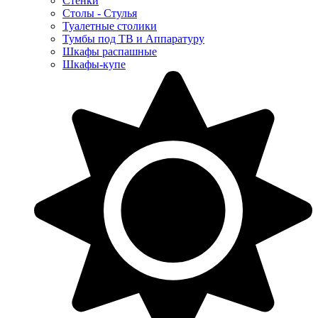
Стенки
Столы - Стулья
Туалетные столики
Тумбы под ТВ и Аппаратуру
Шкафы распашные
Шкафы-купе