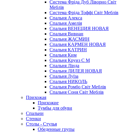
Система Фріда Дуб Ліворно Світ
Меблів
Система Фріда Тоффі Світ Меблів
Спальня Алекса
Спальня Амелія
Спальня ВЕНЕЦИЯ НОВАЯ
Спальня Вивиан
Спальня ЖАСМИН
Спальня КАРМЕН НОВАЯ
Спальня КАТРИН
Спальня Ким
Спальня Круиз С М
Спальня Лінда
Спальня ЛИЛЕЯ НОВАЯ
Спальня Луїза
Спальня НИКОЛЬ
Спальня Ромбо Світ Меблів
Спальня Соня Світ Меблів
Прихожая
Прихожие
Тумбы для обуви
Спальни
Стенки
Столы - Стулья
Обеденные групы