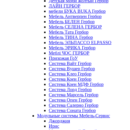
Детская Моби жолтый Гербор
ЛАЙН ГЕРБОР
мебели БУКА BUKA Гербор
Мебель Антверпен Гербор
Мебель БЕЛЕН Гербор
Мебель СЕЛЕНА ГЕРБОР
Мебель Тата Гербор
Мебель ТИНА Гербор
Мебель ЭЛЬПАССО ELPASSO
Мебель ЭРИКА Гербор
Меблі ЧОС ГЕРБОР
Прихожая ГоУ
Система Вайт Гербор
Система Вушер Гербор
Система Клео Гербор
Система Коен Гербор
Система Коен МДФ Гербор
Система Лорд Гербор
Система Марсель Гербор
Система Опен Гербор
Система Салерно Гербор
Система Соната Гербор
Модульные системы Мебель-Сервис
Джорджия
Ирис