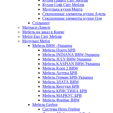
Кухня Графіті Світ Меблів
Кухня Софі Світ Меблів
Модульна кухня Марта
Секционные элементы кухни Адель
Секционные элементы кухни Оля
Стільниці
Матраси-Ламелі
Мебель на заказ в Киеве
Меблі Еко Світ Меблів
Модульні Меблі
Мебель BRW -Украина
Мебель Порто БРВ
Мебель INDIANA BRW-Украина
Мебель JULY BRW-Украина
Мебель KASPIAN BRW-Украина
Мебель Koen 2 BRW
Мебель Ацтека БРВ
Мебель Герман БРВ-Украина
Мебель ЗЛАТА BRW
Мебель Кентуки БРВ
Мебель КРИСТИНА БРВ
Мебель МАРКУС БРВ
Мебель Флеймс BRW
Мебель Gerbor
Cистема Непо Гербор