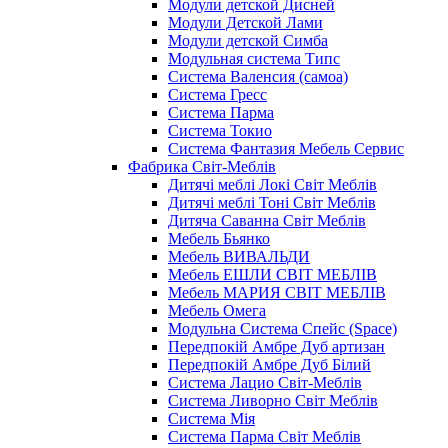
Модули детской Дисней
Модули Детской Лами
Модули детской Симба
Модульная система Типс
Система Валенсия (самоа)
Система Гресс
Система Парма
Система Токио
Система Фантазия Мебель Сервис
Фабрика Світ-Меблів
Дитячі меблі Локі Світ Меблів
Дитячі меблі Тоні Світ Меблів
Дитяча Саванна Світ Меблів
Мебель Бьянко
Мебель ВИВАЛЬДИ
Мебель ЕШЛИ СВІТ МЕБЛІВ
Мебель МАРИЯ СВІТ МЕБЛІВ
Мебель Омега
Модульна Cистема Спейс (Space)
Передпокій Амбре Дуб артизан
Передпокій Амбре Дуб Білий
Система Лацио Світ-Меблів
Система Ливорно Світ Меблів
Система Мія
Система Парма Свiт Меблiв