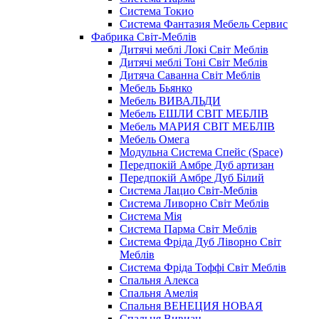
Система Токио
Система Фантазия Мебель Сервис
Фабрика Світ-Меблів
Дитячі меблі Локі Світ Меблів
Дитячі меблі Тоні Світ Меблів
Дитяча Саванна Світ Меблів
Мебель Бьянко
Мебель ВИВАЛЬДИ
Мебель ЕШЛИ СВІТ МЕБЛІВ
Мебель МАРИЯ СВІТ МЕБЛІВ
Мебель Омега
Модульна Cистема Спейс (Space)
Передпокій Амбре Дуб артизан
Передпокій Амбре Дуб Білий
Система Лацио Світ-Меблів
Система Ливорно Світ Меблів
Система Мія
Система Парма Свiт Меблiв
Система Фріда Дуб Ліворно Світ
Меблів
Система Фріда Тоффі Світ Меблів
Спальня Алекса
Спальня Амелія
Спальня ВЕНЕЦИЯ НОВАЯ
Спальня Вивиан