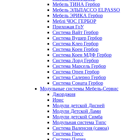
Мебель ТИНА Гербор
Мебель ЭЛЬПАССО ELPASSO
Мебель ЭРИКА Гербор
Меблі ЧОС ГЕРБОР
Прихожая ГоУ
Система Вайт Гербор
Система Вушер Гербор
Система Клео Гербор
Система Коен Гербор
Система Коен МДФ Гербор
Система Лорд Гербор
Система Марсель Гербор
Система Опен Гербор
Система Салерно Гербор
Система Соната Гербор
Модульные системы Мебель-Сервис
Джорджия
Ирис
Модули детской Дисней
Модули Детской Лами
Модули детской Симба
Модульная система Типс
Система Валенсия (самоа)
Система Гресс
Система Парма