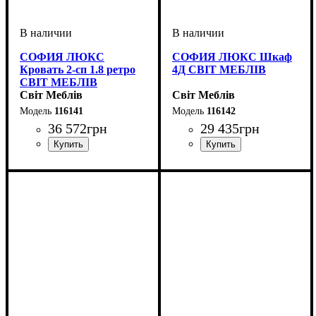
СОФИЯ ЛЮКС
СОФИЯ ЛЮКС Шкаф
Кровать 2-сп 1.8 ретро
4Д СВІТ МЕБЛІВ
СВІТ МЕБЛІВ
Світ Меблів
Світ Меблів
116141
116142
36 572
грн
29 435
грн
ширина, мм
высота, мм
глубина, мм
: 149
: 188
: 214
ширина, мм
высота, мм
глубина, мм
: 233
: 191,5
: 61,5