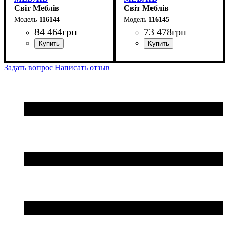
Світ Меблів
Світ Меблів
116144
116145
84 464
грн
73 478
грн
Задать вопрос
Написать отзыв