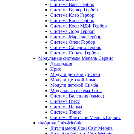
Система Вайт Гербор
Система Вушер Гербор
Система Клео Гербор
Система Коен Гербор
Система Коен МДФ Гербор
Система Лорд Гербор
Система Марсель Гербор
Система Опен Гербор
Система Салерно Гербор
Система Соната Гербор
Модульные системы Мебель-Сервис
Джорджия
Ирис
Модули детской Дисней
Модули Детской Лами
Модули детской Симба
Модульная система Типс
Система Валенсия (самоа)
Система Гресс
Система Парма
Система Токио
Система Фантазия Мебель Сервис
Фабрика Світ-Меблів
Дитячі меблі Локі Світ Меблів
Дитячі меблі Тоні Світ Меблів