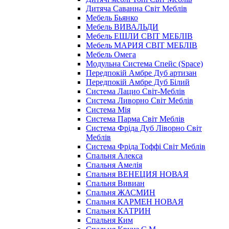
Дитяча Саванна Світ Меблів
Мебель Бьянко
Мебель ВИВАЛЬДИ
Мебель ЕШЛИ СВІТ МЕБЛІВ
Мебель МАРИЯ СВІТ МЕБЛІВ
Мебель Омега
Модульна Cистема Спейс (Space)
Передпокій Амбре Дуб артизан
Передпокій Амбре Дуб Білий
Система Лацио Світ-Меблів
Система Ливорно Світ Меблів
Система Мія
Система Парма Свiт Меблiв
Система Фріда Дуб Ліворно Світ
Меблів
Система Фріда Тоффі Світ Меблів
Спальня Алекса
Спальня Амелія
Спальня ВЕНЕЦИЯ НОВАЯ
Спальня Вивиан
Спальня ЖАСМИН
Спальня КАРМЕН НОВАЯ
Спальня КАТРИН
Спальня Ким