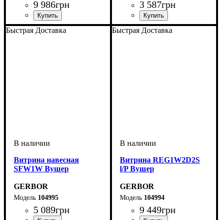
9 986
грн
3 587
грн
Быстрая Доставка
Быстрая Доставка
Витрина навесная
Витрина REG1W2D2S
SFW1W Вушер
l/P Вушер
GERBOR
GERBOR
104995
104994
5 089
грн
9 449
грн