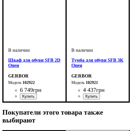
Шкаф для обуви SFB 2D
Тумба для обуви SFB 3K
Опен
Опен
GERBOR
GERBOR
102922
102921
6 749
грн
4 437
грн
Покупатели этого товара также
выбирают