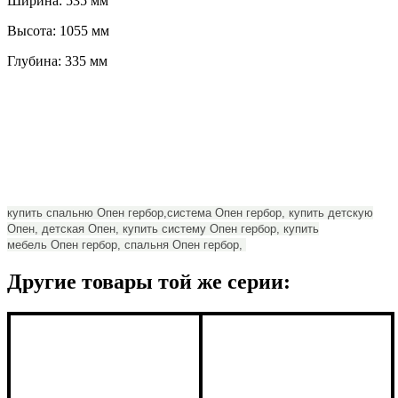
Ширина: 535 мм
Высота: 1055 мм
Глубина: 335 мм
купить спальню Опен гербор,
система Опен гербор, купить детскую
Опен, детская Опен,
купить систему Опен гербор, купить
мебель Опен гербор, спальня Опен гербор,
Подробнее:
http://abcmebli
polka_rol_80_open
Другие товары той же серии: