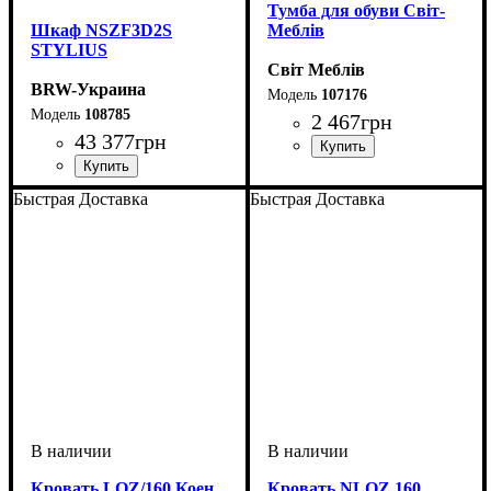
Тумба для обуви Світ-
Шкаф NSZF3D2S
Меблів
STYLIUS
Світ Меблів
BRW-Украина
107176
108785
2 467
грн
43 377
грн
Быстрая Доставка
Быстрая Доставка
Кровать LOZ/160 Коен
Кровать NLOZ 160