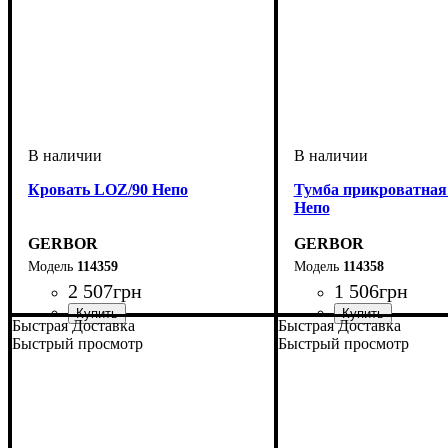
Кровать LOZ/90 Непо
Тумба прикроватна
Непо
GERBOR
GERBOR
114359
114358
2 507
грн
1 506
грн
Быстрая Доставка
Быстрая Доставка
ширина, мм
высота, мм
глубина, мм
: 660
: 950
: 2035
ширина, мм
высота, мм
глубина, мм
: 420
: 495
: 335
Быстрый просмотр
Быстрый просмотр