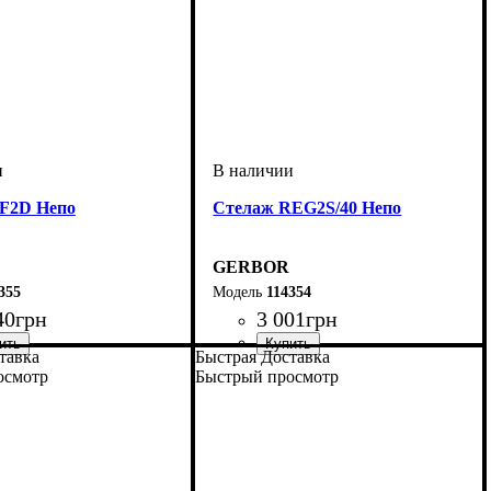
F2D Непо
Стелаж REG2S/40 Непо
GERBOR
355
114354
40
грн
3 001
грн
тавка
Быстрая Доставка
мм
м
мм
: 1965
: 800
: 540
ширина, мм
высота, мм
глубина, мм
: 1965
: 400
: 335
осмотр
Быстрый просмотр