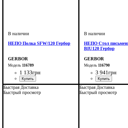
НЕПО Полка SFW/120 Гербор
НЕПО Стол письме
BIU120 Гербор
GERBOR
GERBOR
116789
116790
1 133
грн
3 941
грн
ширина, мм
высота, мм
глубина, мм
: 320
: 1200
: 240
ширина, мм
высота, мм
глубина, мм
: 760
: 1200
: 590
Быстрая Доставка
Быстрая Доставка
Быстрый просмотр
Быстрый просмотр