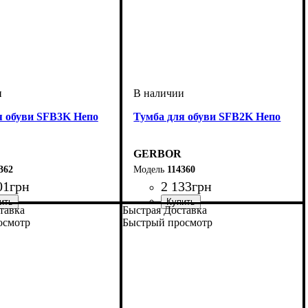
я обуви SFB3K Непо
Тумба для обуви SFB2K Непо
GERBOR
362
114360
01
грн
2 133
грн
тавка
Быстрая Доставка
мм
м
мм
: 1200
: 695
: 175
ширина, мм
высота, мм
глубина, мм
: 835
: 695
: 175
осмотр
Быстрый просмотр