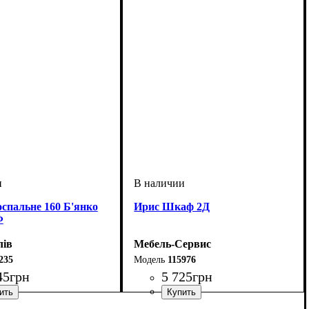
спальне 160 Б'янко
Ирис Шкаф 2Д
Ф
лів
Мебель-Сервис
235
115976
45
грн
5 725
грн
мм
м
мм
: 880
: 1650
: 2065
ширина, мм
высота, мм
глубина, мм
: 1978
: 1009
: 622