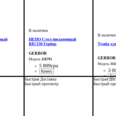
нный
НЕПО Стол письменный
BIU150 Гербор
Тумба дл
GERBOR
GERBOR
116791
114
5 809
грн
3 0
ширина, мм
высота, мм
глубина, мм
: 750
: 1500
: 590
Быстрая Доставка
Быстрая Дос
ширина, 
высота, м
глубина, 
Быстрый просмотр
Быстрый пр