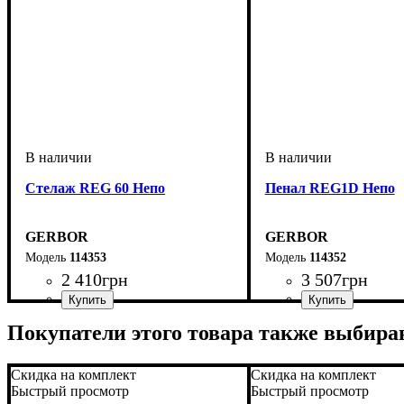
Стелаж REG 60 Непо
Пенал REG1D Непо
GERBOR
GERBOR
114353
114352
2 410
грн
3 507
грн
ширина, мм
высота, мм
глубина, мм
: 1965
: 600
: 335
ширина, мм
высота, мм
глубина, мм
: 1965
: 600
: 335
Покупатели этого товара также выбира
Скидка на комплект
Скидка на комплект
Быстрый просмотр
Быстрый просмотр