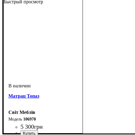
Быстрый просмотр
Матрац Топаз
Світ Меблів
106970
5 300
грн