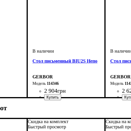
Стол письменный BIU2S Непо
Стол пис
GERBOR
GERBOR
114346
114
2 904
грн
2 6
ширина, мм
высота, мм
глубина, мм
: 755
: 1000
: 590
ширина, 
высота, м
глубина, 
ют
Скидка на комплект
Скидка на к
Быстрый просмотр
Быстрый пр