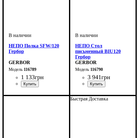
НЕПО Полка SFW/120
НЕПО Стол
Гербор
письменный BIU120
Гербор
GERBOR
GERBOR
116789
116790
1 133
грн
3 941
грн
ширина, мм
высота, мм
глубина, мм
: 320
: 1200
: 240
ширина, мм
высота, мм
глубина, мм
: 760
: 1200
: 590
Быстрая Доставка