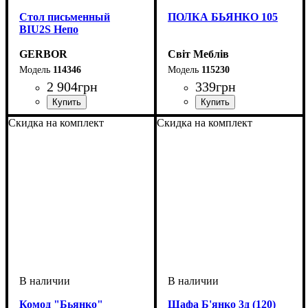
Стол письменный
ПОЛКА БЬЯНКО 105
BIU2S Непо
GERBOR
Світ Меблів
114346
115230
2 904
грн
339
грн
ширина, мм
высота, мм
глубина, мм
: 755
: 1000
: 590
ширина, мм
высота, мм
глубина, мм
: 200
: 1050
: 200
Скидка на комплект
Скидка на комплект
Комод "Бьянко"
Шафа Б'янко 3д (120)