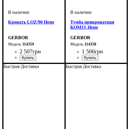
Кровать LOZ/90 Непо
Тумба прикроватная
KOM1S Непо
GERBOR
GERBOR
114359
114358
2 507
грн
1 506
грн
ширина, мм
высота, мм
глубина, мм
: 660
: 950
: 2035
ширина, мм
высота, мм
глубина, мм
: 420
: 495
: 335
Быстрая Доставка
Быстрая Доставка