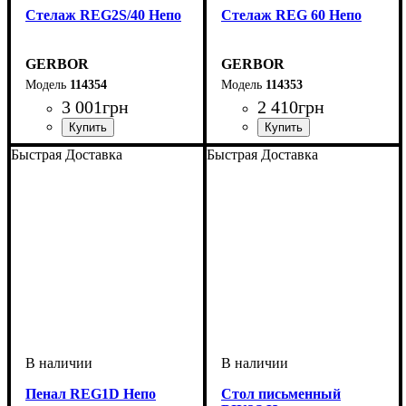
Стелаж REG2S/40 Непо
Стелаж REG 60 Непо
GERBOR
GERBOR
114354
114353
3 001
грн
2 410
грн
ширина, мм
высота, мм
глубина, мм
: 1965
: 400
: 335
ширина, мм
высота, мм
глубина, мм
: 1965
: 600
: 335
Быстрая Доставка
Быстрая Доставка
Пенал REG1D Непо
Стол письменный