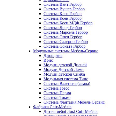
Система Вайт Гербор
Система Вушер Гербор
Система Клео Гербор
Система Коен Гербор
Система Коен МДФ Гербор
Система Лорд Гербор
Система Марсель Гербор
Система Опен Гербор
Система Салерно Гербор
Система Соната Гербор
Модульные системы Мебель-Сервис
Джорджия
Ирис
Модули детской Дисней
Модули Детской Лами
Модули детской Симба
Модульная система Типс
Система Валенсия (самоа)
Система Гресс
Система Парма
Система Токио
Система Фантазия Мебель Сервис
Фабрика Світ-Меблів
Дитячі меблі Локі Світ Меблів