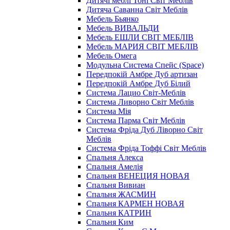
Дитячі меблі Тоні Світ Меблів
Дитяча Саванна Світ Меблів
Мебель Бьянко
Мебель ВИВАЛЬДИ
Мебель ЕШЛИ СВІТ МЕБЛІВ
Мебель МАРИЯ СВІТ МЕБЛІВ
Мебель Омега
Модульна Cистема Спейс (Space)
Передпокій Амбре Дуб артизан
Передпокій Амбре Дуб Білий
Система Лацио Світ-Меблів
Система Ливорно Світ Меблів
Система Мія
Система Парма Свiт Меблiв
Система Фріда Дуб Ліворно Світ
Меблів
Система Фріда Тоффі Світ Меблів
Спальня Алекса
Спальня Амелія
Спальня ВЕНЕЦИЯ НОВАЯ
Спальня Вивиан
Спальня ЖАСМИН
Спальня КАРМЕН НОВАЯ
Спальня КАТРИН
Спальня Ким