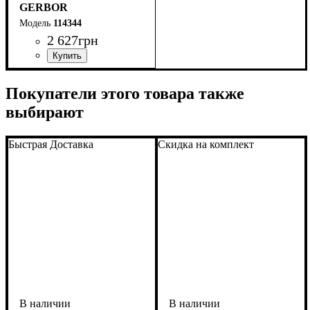
GERBOR
114344
2 627
грн
ширина, мм
высота, мм
глубина, мм
: 755
: 1000
: 590
Покупатели этого товара также
выбирают
Быстрая Доставка
Скидка на комплект