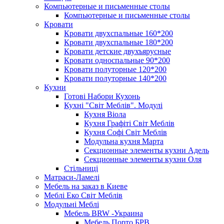
Компьютерные и письменные столы
Компьютерные и письменные столы
Кровати
Кровати двухспальные 160*200
Кровати двухспальные 180*200
Кровати детские двухъярусные
Кровати односпальные 90*200
Кровати полуторные 120*200
Кровати полуторные 140*200
Кухни
Готові Набори Кухонь
Кухні "Світ Меблів". Модулі
Кухня Віола
Кухня Графіті Світ Меблів
Кухня Софі Світ Меблів
Модульна кухня Марта
Секционные элементы кухни Адель
Секционные элементы кухни Оля
Стільниці
Матраси-Ламелі
Мебель на заказ в Киеве
Меблі Еко Світ Меблів
Модульні Меблі
Мебель BRW -Украина
Мебель Порто БРВ