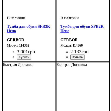
Тумба для обуви SFB3K
Тумба для обуви SFB2K
Непо
Непо
GERBOR
GERBOR
114362
114360
3 001
грн
2 133
грн
ширина, мм
высота, мм
глубина, мм
: 1200
: 695
: 175
ширина, мм
высота, мм
глубина, мм
: 835
: 695
: 175
Быстрая Доставка
Быстрая Доставка