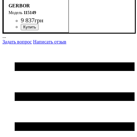
GERBOR
115149
9 837
грн
ширина, мм
высота, мм
глубина, мм
: 180
: 215
: 39
...
Задать вопрос
Написать отзыв