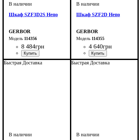
Шкаф SZF3D2S Непо
Шкаф SZF2D Непо
GERBOR
GERBOR
114356
114355
8 484
грн
4 640
грн
ширина, мм
высота, мм
глубина, мм
: 1965
: 1185
: 540
ширина, мм
высота, мм
глубина, мм
: 1965
: 800
: 540
Быстрая Доставка
Быстрая Доставка