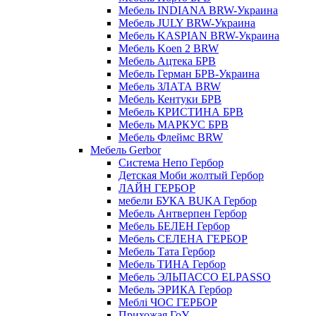
Мебель INDIANA BRW-Украина
Мебель JULY BRW-Украина
Мебель KASPIAN BRW-Украина
Мебель Koen 2 BRW
Мебель Ацтека БРВ
Мебель Герман БРВ-Украина
Мебель ЗЛАТА BRW
Мебель Кентуки БРВ
Мебель КРИСТИНА БРВ
Мебель МАРКУС БРВ
Мебель Флеймс BRW
Мебель Gerbor
Cистема Непо Гербор
Детская Моби жолтый Гербор
ЛАЙН ГЕРБОР
мебели БУКА BUKA Гербор
Мебель Антверпен Гербор
Мебель БЕЛЕН Гербор
Мебель СЕЛЕНА ГЕРБОР
Мебель Тата Гербор
Мебель ТИНА Гербор
Мебель ЭЛЬПАССО ELPASSO
Мебель ЭРИКА Гербор
Меблі ЧОС ГЕРБОР
Прихожая ГоУ