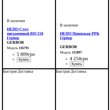
НЕПО Стол
письменный BIU150
НЕПО Прихожая PPK
Гербор
Гербор
GERBOR
GERBOR
116791
115897
5 809
грн
4 254
грн
ширина, мм
высота, мм
глубина, мм
: 750
: 1500
: 590
ширина, мм
высота, мм
глубина, мм
: 184
: 900
: 30,5
Быстрая Доставка
Быстрая Доставка