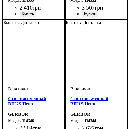
114353
114352
2 410
грн
3 507
грн
ширина, мм
высота, мм
глубина, мм
: 1965
: 600
: 335
ширина, мм
высота, мм
глубина, мм
: 1965
: 600
: 335
Быстрая Доставка
Быстрая Доставка
Стол письменный
Стол письменный
BIU2S Непо
BIU1S Непо
GERBOR
GERBOR
114346
114344
2 904
грн
2 627
грн