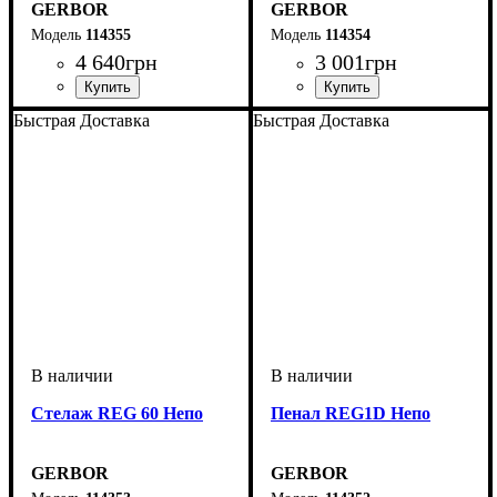
GERBOR
GERBOR
114355
114354
4 640
грн
3 001
грн
ширина, мм
высота, мм
глубина, мм
: 1965
: 800
: 540
ширина, мм
высота, мм
глубина, мм
: 1965
: 400
: 335
Быстрая Доставка
Быстрая Доставка
Стелаж REG 60 Непо
Пенал REG1D Непо
GERBOR
GERBOR