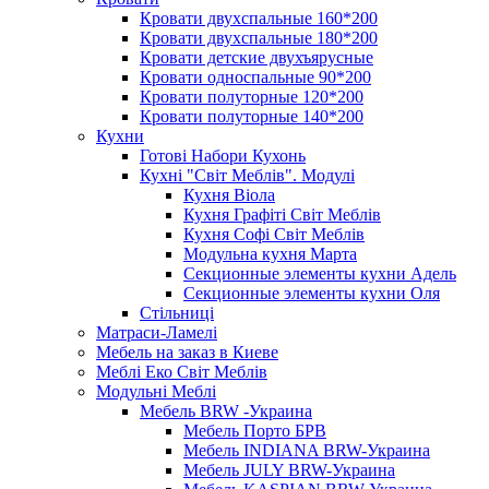
Кровати двухспальные 160*200
Кровати двухспальные 180*200
Кровати детские двухъярусные
Кровати односпальные 90*200
Кровати полуторные 120*200
Кровати полуторные 140*200
Кухни
Готові Набори Кухонь
Кухні "Світ Меблів". Модулі
Кухня Віола
Кухня Графіті Світ Меблів
Кухня Софі Світ Меблів
Модульна кухня Марта
Секционные элементы кухни Адель
Секционные элементы кухни Оля
Стільниці
Матраси-Ламелі
Мебель на заказ в Киеве
Меблі Еко Світ Меблів
Модульні Меблі
Мебель BRW -Украина
Мебель Порто БРВ
Мебель INDIANA BRW-Украина
Мебель JULY BRW-Украина