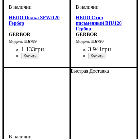
НЕПО Полка SFW/120
НЕПО Стол
Гербор
письменный BIU120
Гербор
GERBOR
GERBOR
116789
116790
1 133
грн
3 941
грн
ширина, мм
высота, мм
глубина, мм
: 320
: 1200
: 240
ширина, мм
высота, мм
глубина, мм
: 760
: 1200
: 590
Быстрая Доставка