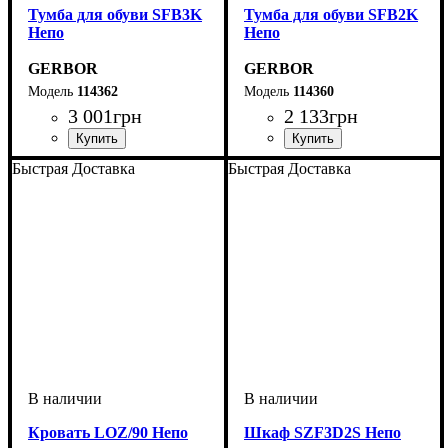
Тумба для обуви SFB3K
Тумба для обуви SFB2K
Непо
Непо
GERBOR
GERBOR
114362
114360
3 001
грн
2 133
грн
ширина, мм
высота, мм
глубина, мм
: 1200
: 695
: 175
ширина, мм
высота, мм
глубина, мм
: 835
: 695
: 175
Быстрая Доставка
Быстрая Доставка
Кровать LOZ/90 Непо
Шкаф SZF3D2S Непо