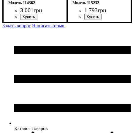
114362
115232
3 001
грн
1 793
грн
ширина, мм
высота, мм
глубина, мм
: 1200
: 695
: 175
ширина, мм
высота, мм
глубина, мм
: 430
: 500
: 406
Задать вопрос
Написать отзыв
Каталог товаров