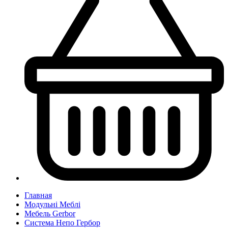
Главная
Модульні Меблі
Мебель Gerbor
Cистема Непо Гербор