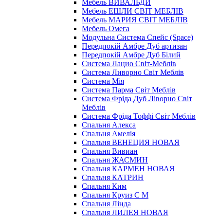
Мебель ВИВАЛЬДИ
Мебель ЕШЛИ СВІТ МЕБЛІВ
Мебель МАРИЯ СВІТ МЕБЛІВ
Мебель Омега
Модульна Cистема Спейс (Space)
Передпокій Амбре Дуб артизан
Передпокій Амбре Дуб Білий
Система Лацио Світ-Меблів
Система Ливорно Світ Меблів
Система Мія
Система Парма Свiт Меблiв
Система Фріда Дуб Ліворно Світ
Меблів
Система Фріда Тоффі Світ Меблів
Спальня Алекса
Спальня Амелія
Спальня ВЕНЕЦИЯ НОВАЯ
Спальня Вивиан
Спальня ЖАСМИН
Спальня КАРМЕН НОВАЯ
Спальня КАТРИН
Спальня Ким
Спальня Круиз С М
Спальня Лінда
Спальня ЛИЛЕЯ НОВАЯ