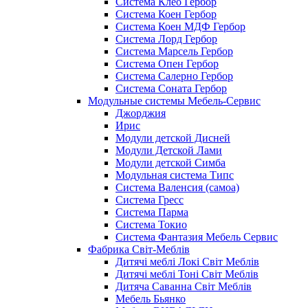
Система Клео Гербор
Система Коен Гербор
Система Коен МДФ Гербор
Система Лорд Гербор
Система Марсель Гербор
Система Опен Гербор
Система Салерно Гербор
Система Соната Гербор
Модульные системы Мебель-Сервис
Джорджия
Ирис
Модули детской Дисней
Модули Детской Лами
Модули детской Симба
Модульная система Типс
Система Валенсия (самоа)
Система Гресс
Система Парма
Система Токио
Система Фантазия Мебель Сервис
Фабрика Світ-Меблів
Дитячі меблі Локі Світ Меблів
Дитячі меблі Тоні Світ Меблів
Дитяча Саванна Світ Меблів
Мебель Бьянко