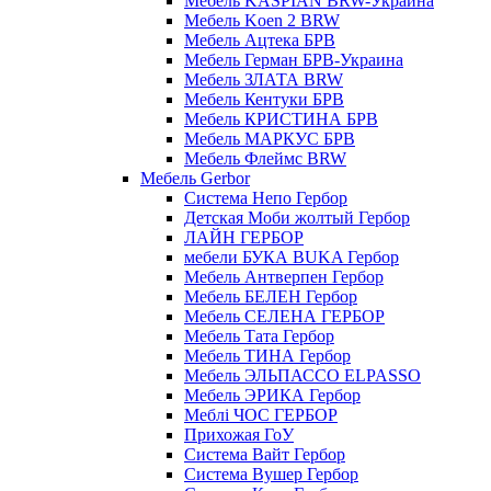
Мебель KASPIAN BRW-Украина
Мебель Koen 2 BRW
Мебель Ацтека БРВ
Мебель Герман БРВ-Украина
Мебель ЗЛАТА BRW
Мебель Кентуки БРВ
Мебель КРИСТИНА БРВ
Мебель МАРКУС БРВ
Мебель Флеймс BRW
Мебель Gerbor
Cистема Непо Гербор
Детская Моби жолтый Гербор
ЛАЙН ГЕРБОР
мебели БУКА BUKA Гербор
Мебель Антверпен Гербор
Мебель БЕЛЕН Гербор
Мебель СЕЛЕНА ГЕРБОР
Мебель Тата Гербор
Мебель ТИНА Гербор
Мебель ЭЛЬПАССО ELPASSO
Мебель ЭРИКА Гербор
Меблі ЧОС ГЕРБОР
Прихожая ГоУ
Система Вайт Гербор
Система Вушер Гербор