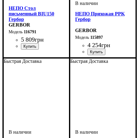
НЕПО Стол
письменный BIU150
НЕПО Прихожая PPK
Гербор
Гербор
GERBOR
GERBOR
116791
115897
5 809
грн
4 254
грн
ширина, мм
высота, мм
глубина, мм
: 750
: 1500
: 590
ширина, мм
высота, мм
глубина, мм
: 184
: 900
: 30,5
Быстрая Доставка
Быстрая Доставка