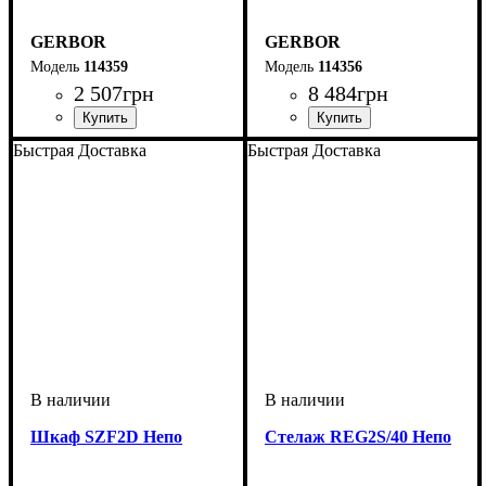
GERBOR
GERBOR
114359
114356
2 507
грн
8 484
грн
ширина, мм
высота, мм
глубина, мм
: 660
: 950
: 2035
ширина, мм
высота, мм
глубина, мм
: 1965
: 1185
: 540
Быстрая Доставка
Быстрая Доставка
Шкаф SZF2D Непо
Стелаж REG2S/40 Непо