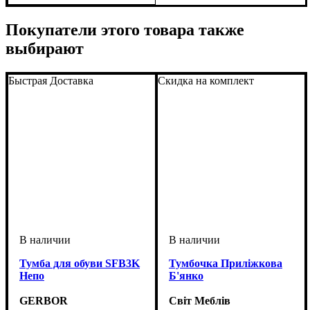
ширина, мм
высота, мм
глубина, мм
: 450
: 1150
: 560
Покупатели этого товара также
выбирают
Быстрая Доставка
Скидка на комплект
Тумба для обуви SFB3K
Тумбочка Приліжкова
Непо
Б'янко
GERBOR
Світ Меблів