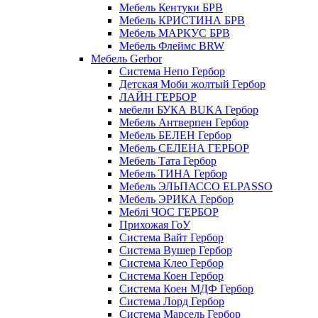
Мебель Кентуки БРВ
Мебель КРИСТИНА БРВ
Мебель МАРКУС БРВ
Мебель Флеймс BRW
Мебель Gerbor
Cистема Непо Гербор
Детская Моби жолтый Гербор
ЛАЙН ГЕРБОР
мебели БУКА BUKA Гербор
Мебель Антверпен Гербор
Мебель БЕЛЕН Гербор
Мебель СЕЛЕНА ГЕРБОР
Мебель Тата Гербор
Мебель ТИНА Гербор
Мебель ЭЛЬПАССО ELPASSO
Мебель ЭРИКА Гербор
Меблі ЧОС ГЕРБОР
Прихожая ГоУ
Система Вайт Гербор
Система Вушер Гербор
Система Клео Гербор
Система Коен Гербор
Система Коен МДФ Гербор
Система Лорд Гербор
Система Марсель Гербор