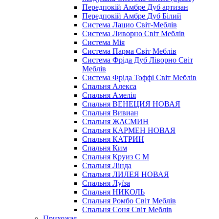
Передпокій Амбре Дуб артизан
Передпокій Амбре Дуб Білий
Система Лацио Світ-Меблів
Система Ливорно Світ Меблів
Система Мія
Система Парма Свiт Меблiв
Система Фріда Дуб Ліворно Світ
Меблів
Система Фріда Тоффі Світ Меблів
Спальня Алекса
Спальня Амелія
Спальня ВЕНЕЦИЯ НОВАЯ
Спальня Вивиан
Спальня ЖАСМИН
Спальня КАРМЕН НОВАЯ
Спальня КАТРИН
Спальня Ким
Спальня Круиз С М
Спальня Лінда
Спальня ЛИЛЕЯ НОВАЯ
Спальня Луїза
Спальня НИКОЛЬ
Спальня Ромбо Світ Меблів
Спальня Соня Світ Меблів
Прихожая