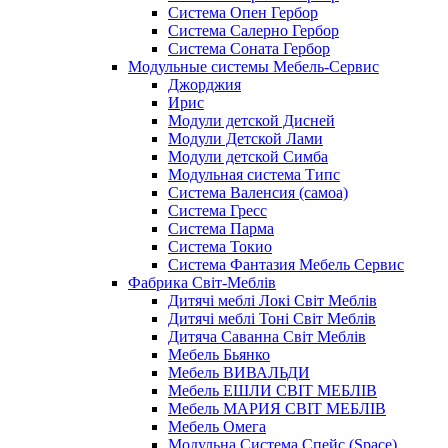
Система Опен Гербор
Система Салерно Гербор
Система Соната Гербор
Модульные системы Мебель-Сервис
Джорджия
Ирис
Модули детской Дисней
Модули Детской Лами
Модули детской Симба
Модульная система Типс
Система Валенсия (самоа)
Система Гресс
Система Парма
Система Токио
Система Фантазия Мебель Сервис
Фабрика Світ-Меблів
Дитячі меблі Локі Світ Меблів
Дитячі меблі Тоні Світ Меблів
Дитяча Саванна Світ Меблів
Мебель Бьянко
Мебель ВИВАЛЬДИ
Мебель ЕШЛИ СВІТ МЕБЛІВ
Мебель МАРИЯ СВІТ МЕБЛІВ
Мебель Омега
Модульна Cистема Спейс (Space)