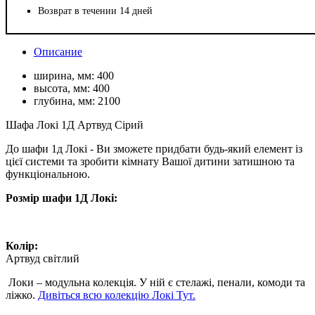
Возврат в течении 14 дней
Описание
ширина, мм:
400
высота, мм:
400
глубина, мм:
2100
Шафа Локі 1Д Артвуд Сірий
До шафи 1д Локі - Ви зможете придбати будь-який елемент із
цієї системи та зробити кімнату Вашої дитини затишною та
функціональною.
Розмір шафи 1Д Локі:
Колір:
Артвуд світлий
Локи – модульна колекція. У ній є стелажі, пенали, комоди та
ліжко.
Дивіться всю колекцію Локі Тут.