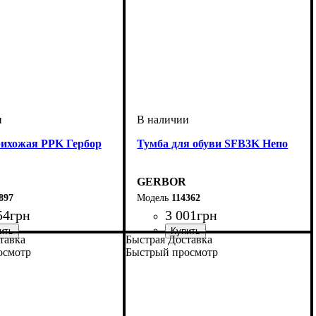
ихожая PPK Гербор
Тумба для обуви SFB3K Непо
GERBOR
897
114362
54
грн
3 001
грн
тавка
Быстрая Доставка
мм
м
мм
: 184
: 900
: 30,5
ширина, мм
высота, мм
глубина, мм
: 1200
: 695
: 175
осмотр
Быстрый просмотр