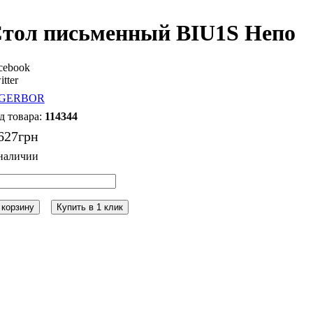
тол письменный BIU1S Непо
cebook
itter
114344
627
грн
 корзину
Купить в 1 клик