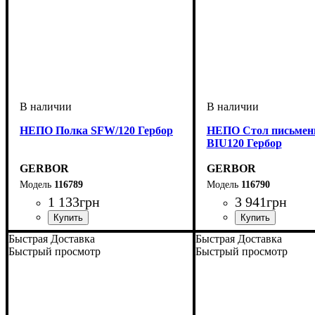
НЕПО Полка SFW/120 Гербор
НЕПО Стол письме
BIU120 Гербор
GERBOR
GERBOR
116789
116790
1 133
грн
3 941
грн
ширина, мм
высота, мм
глубина, мм
: 320
: 1200
: 240
ширина, мм
высота, мм
глубина, мм
: 760
: 1200
: 590
Быстрая Доставка
Быстрая Доставка
Быстрый просмотр
Быстрый просмотр