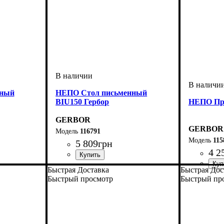
нный
НЕПО Стол письменный
BIU150 Гербор
НЕПО Пр
GERBOR
GERBOR
116791
115
5 809
грн
4 2
ширина, мм
высота, мм
глубина, мм
: 750
: 1500
: 590
Быстрая Доставка
Быстрая Дос
ширина, 
высота, м
глубина, 
Быстрый просмотр
Быстрый пр