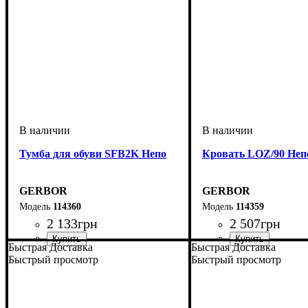
Тумба для обуви SFB2K Непо
Кровать LOZ/90 Неп
GERBOR
GERBOR
114360
114359
2 133
грн
2 507
грн
Быстрая Доставка
Быстрая Доставка
ширина, мм
высота, мм
глубина, мм
: 835
: 695
: 175
ширина, мм
высота, мм
глубина, мм
: 660
: 950
: 2035
Быстрый просмотр
Быстрый просмотр