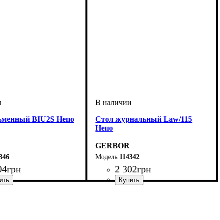
ьменный BIU2S Непо
Стол журнальный Law/115
Непо
GERBOR
346
114342
04
грн
2 302
грн
мм
м
мм
: 755
: 1000
: 590
ширина, мм
высота, мм
глубина, мм
: 450
: 1150
: 560