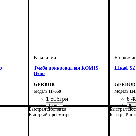
о
Тумба прикроватная KOM1S
Шкаф SZ
Непо
GERBOR
GERBOR
114358
114
1 506
грн
8 4
Быстрая Доставка
Быстрая Дос
ширина, мм
высота, мм
глубина, мм
: 420
: 495
: 335
ширина, 
высота, м
глубина, 
Быстрый просмотр
Быстрый пр