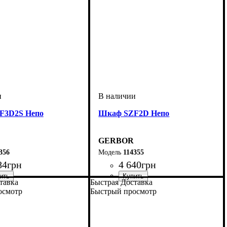
F3D2S Непо
Шкаф SZF2D Непо
GERBOR
356
114355
84
грн
4 640
грн
тавка
Быстрая Доставка
мм
м
мм
: 1965
: 1185
: 540
ширина, мм
высота, мм
глубина, мм
: 1965
: 800
: 540
осмотр
Быстрый просмотр