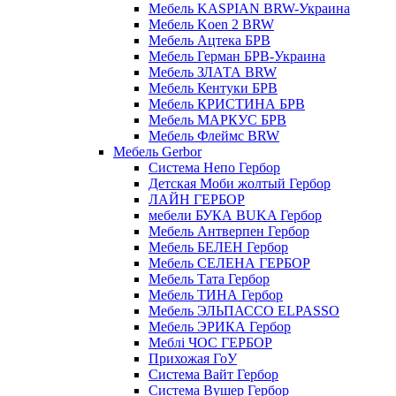
Мебель KASPIAN BRW-Украина
Мебель Koen 2 BRW
Мебель Ацтека БРВ
Мебель Герман БРВ-Украина
Мебель ЗЛАТА BRW
Мебель Кентуки БРВ
Мебель КРИСТИНА БРВ
Мебель МАРКУС БРВ
Мебель Флеймс BRW
Мебель Gerbor
Cистема Непо Гербор
Детская Моби жолтый Гербор
ЛАЙН ГЕРБОР
мебели БУКА BUKA Гербор
Мебель Антверпен Гербор
Мебель БЕЛЕН Гербор
Мебель СЕЛЕНА ГЕРБОР
Мебель Тата Гербор
Мебель ТИНА Гербор
Мебель ЭЛЬПАССО ELPASSO
Мебель ЭРИКА Гербор
Меблі ЧОС ГЕРБОР
Прихожая ГоУ
Система Вайт Гербор
Система Вушер Гербор