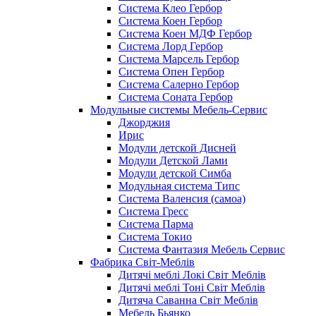
Система Клео Гербор
Система Коен Гербор
Система Коен МДФ Гербор
Система Лорд Гербор
Система Марсель Гербор
Система Опен Гербор
Система Салерно Гербор
Система Соната Гербор
Модульные системы Мебель-Сервис
Джорджия
Ирис
Модули детской Дисней
Модули Детской Лами
Модули детской Симба
Модульная система Типс
Система Валенсия (самоа)
Система Гресс
Система Парма
Система Токио
Система Фантазия Мебель Сервис
Фабрика Світ-Меблів
Дитячі меблі Локі Світ Меблів
Дитячі меблі Тоні Світ Меблів
Дитяча Саванна Світ Меблів
Мебель Бьянко