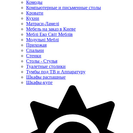
Комоды
Компьютерные и письменные столы
Кровати
Кухни
Матраси-Ламелі
Мебель на заказ в Киеве
Меблі Еко Світ Меблів
Модульні Меблі
Прихожая
Спальни
Стенки
Столы - Стулья
Туалетные столики
Тумбы под ТВ и Аппаратуру
Шкафы распашные
Шкафы-купе