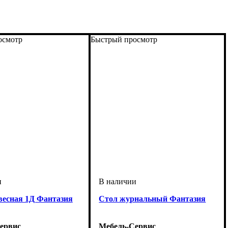
осмотр
Быстрый просмотр
весная 1Д Фантазия
Cтол журнальный Фантазия
ервис
Мебель-Сервис