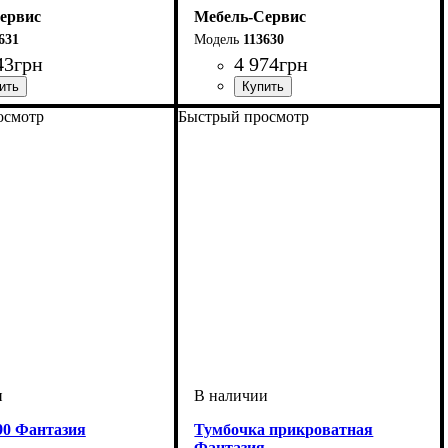
ервис
Мебель-Сервис
631
113630
43
грн
4 974
грн
осмотр
Быстрый просмотр
90 Фантазия
Тумбочка прикроватная
Фантазия