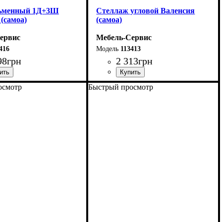
сьменный 1Д+3Ш
Стеллаж угловой Валенсия
(самоа)
(самоа)
ервис
Мебель-Сервис
416
113413
98
грн
2 313
грн
осмотр
Быстрый просмотр