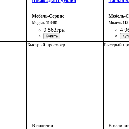
Шкаф 4Д2Ш Дублин
Тапчан В
Мебель-Сервис
Мебель-С
113481
113
9 563
грн
4 9
Быстрый просмотр
Быстрый пр