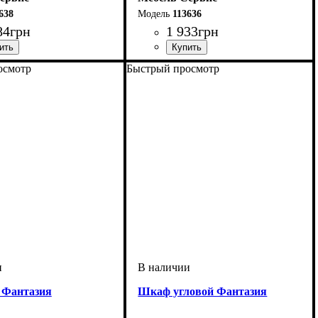
638
113636
84
грн
1 933
грн
осмотр
Быстрый просмотр
 Фантазия
Шкаф угловой Фантазия