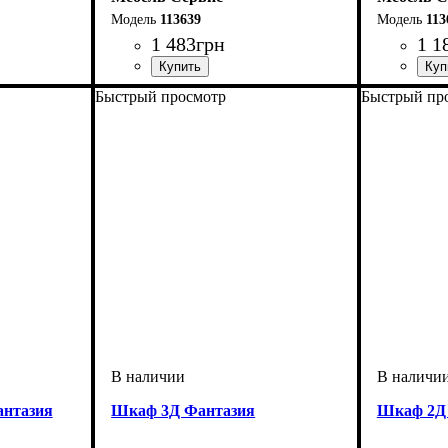
113639
113
1 483
грн
1 1
Быстрый просмотр
Быстрый пр
антазия
Шкаф 3Д Фантазия
Шкаф 2Д