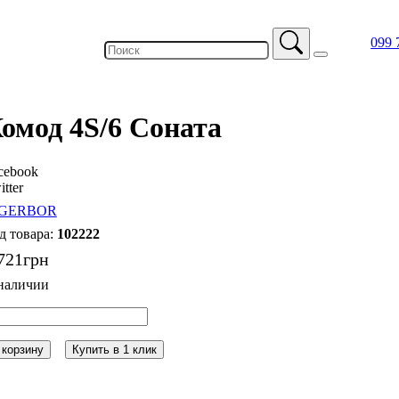
099 
омод 4S/6 Соната
cebook
itter
102222
721
грн
 корзину
Купить в 1 клик