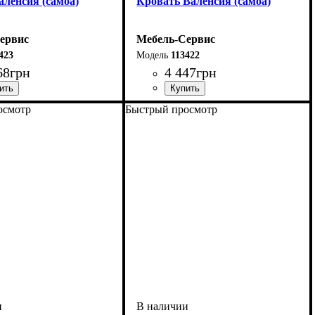
аленсия (самоа)
Кровать Валенсия (самоа)
ервис
Мебель-Сервис
423
113422
68
грн
4 447
грн
осмотр
Быстрый просмотр