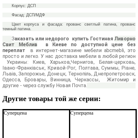
Корпус: ДСП
Фасад: ДСП/МДФ
Цвет корпуса и фасада: прованс светлый патина, прованс
темный патина.
З
аказать или недорого купить Гостиная
Ливорно
Свит Меблив
в Киеве по доступной цене
без
переплат
в интернет-магазине мебели abcmebli, это
просто и легко. У нас доставка мебели в любой регион
Украины: Киев, Харьков,
Чернигов, Белая-церковь,
Івано-Франківськ, Кривой-Рог, Полтава, Суммы, Рівне,
Львів, Запорожье, Донецк, Тернопіль,
Днепропетровск,
Одесса, Бровары, Винница, Черкассы, Житомир и
другие - через службу Новая Почта.
Другие товары той же серии:
Подробнее:
http://abcmebli.com.ua/p15079-
stenka_glamur_m_s
Суперцена
Суперцена