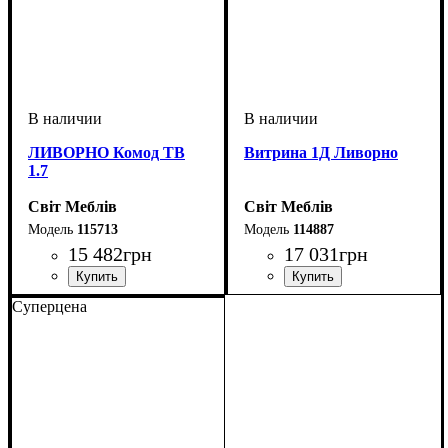
ЛИВОРНО Комод ТВ
Витрина 1Д Ливорно
1.7
Світ Меблів
Світ Меблів
115713
114887
15 482
грн
17 031
грн
Суперцена