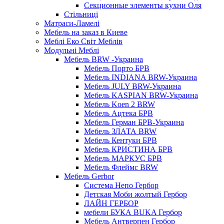
Секционные элементы кухни Оля
Стільниці
Матраси-Ламелі
Мебель на заказ в Киеве
Меблі Еко Світ Меблів
Модульні Меблі
Мебель BRW -Украина
Мебель Порто БРВ
Мебель INDIANA BRW-Украина
Мебель JULY BRW-Украина
Мебель KASPIAN BRW-Украина
Мебель Koen 2 BRW
Мебель Ацтека БРВ
Мебель Герман БРВ-Украина
Мебель ЗЛАТА BRW
Мебель Кентуки БРВ
Мебель КРИСТИНА БРВ
Мебель МАРКУС БРВ
Мебель Флеймс BRW
Мебель Gerbor
Cистема Непо Гербор
Детская Моби жолтый Гербор
ЛАЙН ГЕРБОР
мебели БУКА BUKA Гербор
Мебель Антверпен Гербор