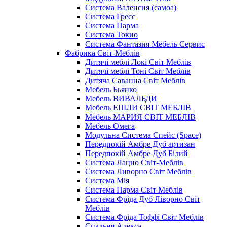
Система Валенсия (самоа)
Система Гресс
Система Парма
Система Токио
Система Фантазия Мебель Сервис
Фабрика Світ-Меблів
Дитячі меблі Локі Світ Меблів
Дитячі меблі Тоні Світ Меблів
Дитяча Саванна Світ Меблів
Мебель Бьянко
Мебель ВИВАЛЬДИ
Мебель ЕШЛИ СВІТ МЕБЛІВ
Мебель МАРИЯ СВІТ МЕБЛІВ
Мебель Омега
Модульна Cистема Спейс (Space)
Передпокій Амбре Дуб артизан
Передпокій Амбре Дуб Білий
Система Лацио Світ-Меблів
Система Ливорно Світ Меблів
Система Мія
Система Парма Свiт Меблiв
Система Фріда Дуб Ліворно Світ
Меблів
Система Фріда Тоффі Світ Меблів
Спальня Алекса