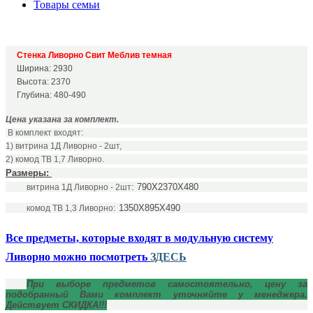
Товары семьи
Стенка Ливорно Свит Меблив темная
Ширина: 2930
Высота: 2370
Глубина: 480-490
Подробнее:
http://abcmebli.com.ua/p5-
Цена указана за комплект.
stenka_afina
В комплект входят:
1) витрина 1Д Ливорно - 2шт,
2) комод ТВ 1,7 Ливорно.
Размеры:
: 790Х2370Х480
витрина 1Д Ливорно - 2шт
: 1350Х895Х490
комод ТВ 1,3 Ливорно
Все предметы, которые входят в модульную систему
Ливорно можно посмотреть
ЗДЕСЬ
При выборе предметов самостоятельно, цену за
подобранный Вами комплект уточняйте у менеджера.
Действует СКИДКА!!!