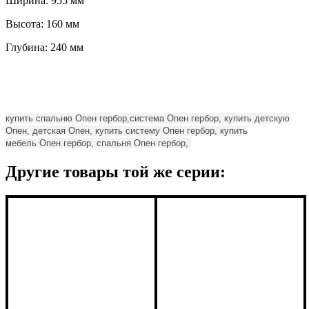
Ширина: 955 мм
Высота: 160 мм
Глубина: 240 мм
купить спальню Опен гербор,
система Опен гербор, купить детскую
Опен, детская Опен,
купить систему Опен гербор, купить
мебель Опен гербор, спальня Опен гербор,
Подробнее:
http://abcmebli
polka_rol_80_open
Другие товары той же серии: