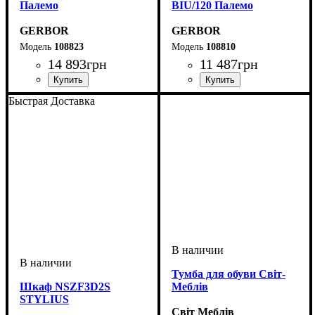
Палемо
BIU/120 Палемо
GERBOR
GERBOR
108823
108810
14 893
грн
11 487
грн
Быстрая Доставка
Тумба для обуви Світ-
Шкаф NSZF3D2S
Меблів
STYLIUS
Світ Меблів