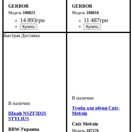
GERBOR
GERBOR
108823
108810
14 893
грн
11 487
грн
Быстрая Доставка
Тумба для обуви Світ-
Шкаф NSZF3D2S
Меблів
STYLIUS
Світ Меблів
BRW-Украина
107176