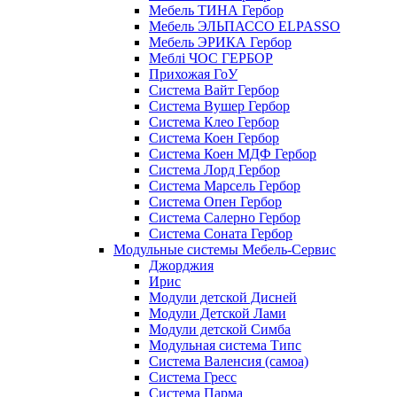
Мебель ТИНА Гербор
Мебель ЭЛЬПАССО ELPASSO
Мебель ЭРИКА Гербор
Меблі ЧОС ГЕРБОР
Прихожая ГоУ
Система Вайт Гербор
Система Вушер Гербор
Система Клео Гербор
Система Коен Гербор
Система Коен МДФ Гербор
Система Лорд Гербор
Система Марсель Гербор
Система Опен Гербор
Система Салерно Гербор
Система Соната Гербор
Модульные системы Мебель-Сервис
Джорджия
Ирис
Модули детской Дисней
Модули Детской Лами
Модули детской Симба
Модульная система Типс
Система Валенсия (самоа)
Система Гресс
Система Парма