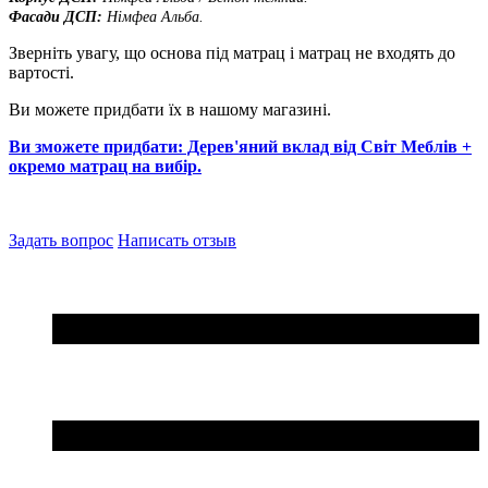
Фасади ДСП:
Німфеа Альба.
Зверніть увагу, що основа під матрац і матрац не входять до
вартості.
Ви можете придбати їх в нашому магазині.
Ви зможете придбати: Дерев'яний вклад від Світ Меблів +
окремо матрац на вибір.
Задать вопрос
Написать отзыв