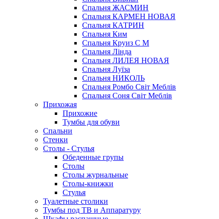
Спальня ЖАСМИН
Спальня КАРМЕН НОВАЯ
Спальня КАТРИН
Спальня Ким
Спальня Круиз С М
Спальня Лінда
Спальня ЛИЛЕЯ НОВАЯ
Спальня Луїза
Спальня НИКОЛЬ
Спальня Ромбо Світ Меблів
Спальня Соня Світ Меблів
Прихожая
Прихожие
Тумбы для обуви
Спальни
Стенки
Столы - Стулья
Обеденные групы
Столы
Столы журнальные
Столы-книжки
Стулья
Туалетные столики
Тумбы под ТВ и Аппаратуру
Шкафы распашные