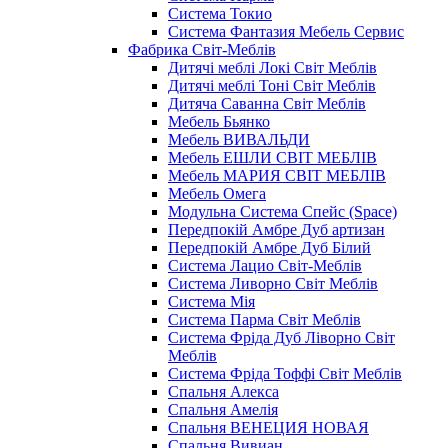
Система Токио
Система Фантазия Мебель Сервис
Фабрика Світ-Меблів
Дитячі меблі Локі Світ Меблів
Дитячі меблі Тоні Світ Меблів
Дитяча Саванна Світ Меблів
Мебель Бьянко
Мебель ВИВАЛЬДИ
Мебель ЕШЛИ СВІТ МЕБЛІВ
Мебель МАРИЯ СВІТ МЕБЛІВ
Мебель Омега
Модульна Cистема Спейс (Space)
Передпокій Амбре Дуб артизан
Передпокій Амбре Дуб Білий
Система Лацио Світ-Меблів
Система Ливорно Світ Меблів
Система Мія
Система Парма Свiт Меблiв
Система Фріда Дуб Ліворно Світ
Меблів
Система Фріда Тоффі Світ Меблів
Спальня Алекса
Спальня Амелія
Спальня ВЕНЕЦИЯ НОВАЯ
Спальня Вивиан