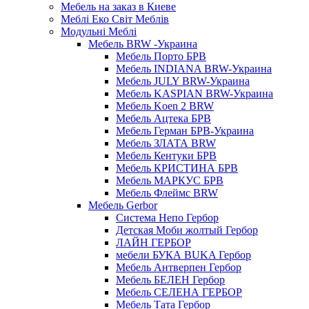
Мебель на заказ в Киеве
Меблі Еко Світ Меблів
Модульні Меблі
Мебель BRW -Украина
Мебель Порто БРВ
Мебель INDIANA BRW-Украина
Мебель JULY BRW-Украина
Мебель KASPIAN BRW-Украина
Мебель Koen 2 BRW
Мебель Ацтека БРВ
Мебель Герман БРВ-Украина
Мебель ЗЛАТА BRW
Мебель Кентуки БРВ
Мебель КРИСТИНА БРВ
Мебель МАРКУС БРВ
Мебель Флеймс BRW
Мебель Gerbor
Cистема Непо Гербор
Детская Моби жолтый Гербор
ЛАЙН ГЕРБОР
мебели БУКА BUKA Гербор
Мебель Антверпен Гербор
Мебель БЕЛЕН Гербор
Мебель СЕЛЕНА ГЕРБОР
Мебель Тата Гербор