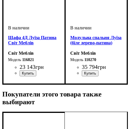
Шафа 4Д Луїза Патина
Модульна спальня Луіза
Світ Меблів
(біле дерево-патина)
Світ Меблів
Світ Меблів
116821
110270
23 143
грн
35 794
грн
ширина, мм
высота, мм
глубина, мм
: 2330
: 1790
: 580
Покупатели этого товара также
выбирают