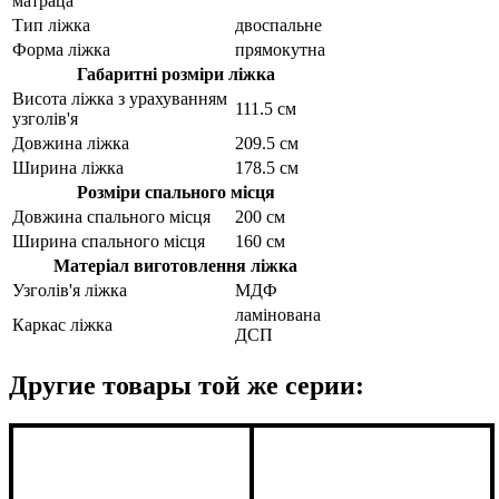
матраца
Тип ліжка
двоспальне
Форма ліжка
прямокутна
Габаритні розміри ліжка
Висота ліжка з урахуванням
111.5 см
узголів'я
Довжина ліжка
209.5 см
Ширина ліжка
178.5 см
Розміри спального місця
Довжина спального місця
200 см
Ширина спального місця
160 см
Матеріал виготовлення ліжка
Узголів'я ліжка
МДФ
ламінована
Каркас ліжка
ДСП
Другие товары той же серии: