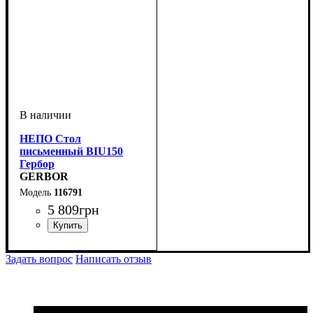
НЕПО Стол
письменный BIU150
Гербор
GERBOR
116791
5 809
грн
ширина, мм
высота, мм
глубина, мм
: 750
: 1500
: 590
Задать вопрос
Написать отзыв