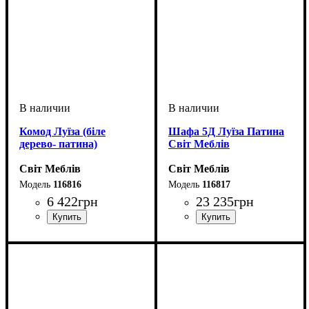
Комод Луїза (біле
Шафа 5Д Луїза Патина
дерево- патина)
Світ Меблів
Світ Меблів
Світ Меблів
116816
116817
6 422
грн
23 235
грн
ширина, мм
высота, мм
глубина, мм
: 855
: 1070
: 470
ширина, мм
высота, мм
глубина, мм
: 2330
: 2236
: 580