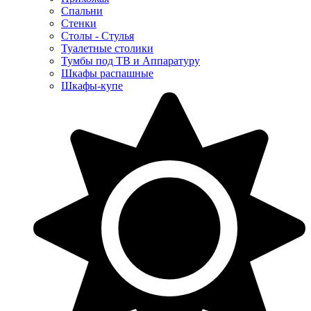
Спальни
Стенки
Столы - Стулья
Туалетные столики
Тумбы под ТВ и Аппаратуру
Шкафы распашные
Шкафы-купе