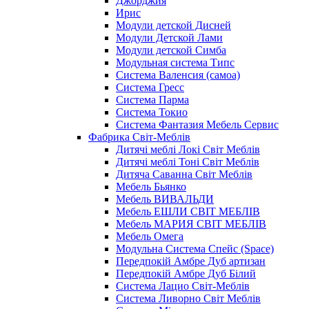
Джорджия
Ирис
Модули детской Дисней
Модули Детской Лами
Модули детской Симба
Модульная система Типс
Система Валенсия (самоа)
Система Гресс
Система Парма
Система Токио
Система Фантазия Мебель Сервис
Фабрика Світ-Меблів
Дитячі меблі Локі Світ Меблів
Дитячі меблі Тоні Світ Меблів
Дитяча Саванна Світ Меблів
Мебель Бьянко
Мебель ВИВАЛЬДИ
Мебель ЕШЛИ СВІТ МЕБЛІВ
Мебель МАРИЯ СВІТ МЕБЛІВ
Мебель Омега
Модульна Cистема Спейс (Space)
Передпокій Амбре Дуб артизан
Передпокій Амбре Дуб Білий
Система Лацио Світ-Меблів
Система Ливорно Світ Меблів