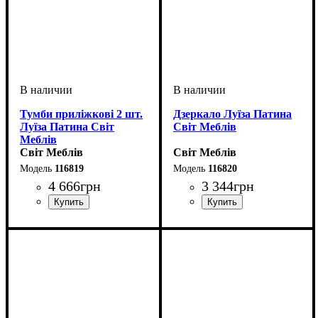
Тумби приліжкові 2 шт.
Дзеркало Луїза Патина
Луїза Патина Світ
Світ Меблів
Меблів
Світ Меблів
Світ Меблів
116819
116820
4 666
грн
3 344
грн
ширина, мм
высота, мм
глубина, мм
: 470
: 460
: 440
ширина, мм
высота, мм
глубина, мм
: 700
: 950
: 20