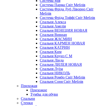
Система Мія
Система Парма Свiт Меблiв
Система Фріда Дуб Ліворно Світ
Меблів
Система Фріда Тоффі Світ Меблів
Спальня Алекса
Спальня Амелія
Спальня ВЕНЕЦИЯ НОВАЯ
Спальня Вивиан
Спальня ЖАСМИН
Спальня КАРМЕН НОВАЯ
Спальня КАТРИН
Спальня Ким
Спальня Круиз С М
Спальня Лінда
Спальня ЛИЛЕЯ НОВАЯ
Спальня Луїза
Спальня НИКОЛЬ
Спальня Ромбо Світ Меблів
Спальня Соня Світ Меблів
Прихожая
Прихожие
Тумбы для обуви
Спальни
Стенки