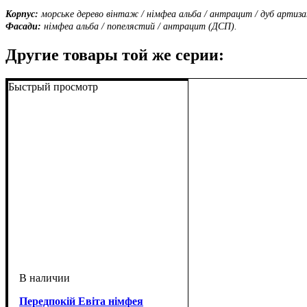
Корпус:
морське дерево вінтаж / німфеа альба / антрацит / дуб артиза
Фасади:
німфеа альба / попелястий / ​антрацит (ДСП).
Другие товары той же серии:
Быстрый просмотр
Передпокій Евіта німфея