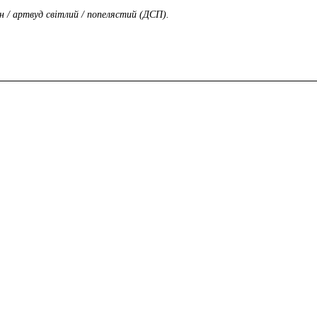
н / артвуд світлий / попелястий (ДСП).