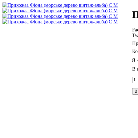
П
Fa
Tw
8 
В