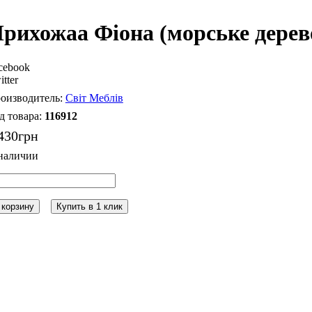
рихожаа Фіона (морське дерев
cebook
itter
Світ Меблів
116912
430
грн
 корзину
Купить в 1 клик