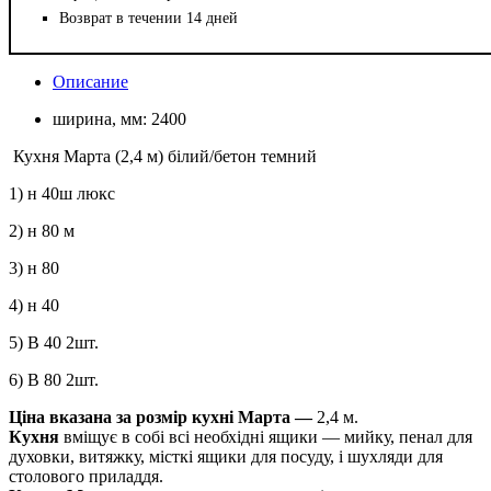
Возврат в течении 14 дней
Описание
ширина, мм:
2400
Кухня Марта (2,4 м) білий/бетон темний
1) н 40ш люкс
2) н 80 м
3) н 80
4) н 40
5) В 40 2шт.
6) В 80 2шт.
Ціна вказана за розмір кухні Марта ―
2,4 м.
Кухня
вміщує в собі всі необхідні ящики — мийку, пенал для
духовки, витяжку, місткі ящики для посуду, і шухляди для
столового приладдя.