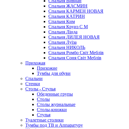
Спальня Вивиан
Спальня ЖАСМИН
Спальня КАРМЕН НОВАЯ
Спальня КАТРИН
Спальня Ким
Спальня Круиз С М
Спальня Лінда
Спальня ЛИЛЕЯ НОВАЯ
Спальня Луїза
Спальня НИКОЛЬ
Спальня Ромбо Світ Меблів
Спальня Соня Світ Меблів
Прихожая
Прихожие
Тумбы для обуви
Спальни
Стенки
Столы - Стулья
Обеденные групы
Столы
Столы журнальные
Столы-книжки
Стулья
Туалетные столики
Тумбы под ТВ и Аппаратуру