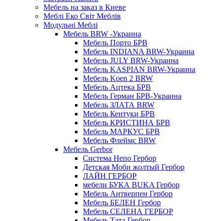
Мебель на заказ в Киеве
Меблі Еко Світ Меблів
Модульні Меблі
Мебель BRW -Украина
Мебель Порто БРВ
Мебель INDIANA BRW-Украина
Мебель JULY BRW-Украина
Мебель KASPIAN BRW-Украина
Мебель Koen 2 BRW
Мебель Ацтека БРВ
Мебель Герман БРВ-Украина
Мебель ЗЛАТА BRW
Мебель Кентуки БРВ
Мебель КРИСТИНА БРВ
Мебель МАРКУС БРВ
Мебель Флеймс BRW
Мебель Gerbor
Cистема Непо Гербор
Детская Моби жолтый Гербор
ЛАЙН ГЕРБОР
мебели БУКА BUKA Гербор
Мебель Антверпен Гербор
Мебель БЕЛЕН Гербор
Мебель СЕЛЕНА ГЕРБОР
Мебель Тата Гербор