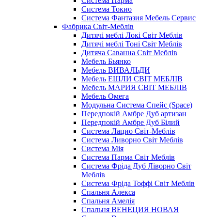
Система Парма
Система Токио
Система Фантазия Мебель Сервис
Фабрика Світ-Меблів
Дитячі меблі Локі Світ Меблів
Дитячі меблі Тоні Світ Меблів
Дитяча Саванна Світ Меблів
Мебель Бьянко
Мебель ВИВАЛЬДИ
Мебель ЕШЛИ СВІТ МЕБЛІВ
Мебель МАРИЯ СВІТ МЕБЛІВ
Мебель Омега
Модульна Cистема Спейс (Space)
Передпокій Амбре Дуб артизан
Передпокій Амбре Дуб Білий
Система Лацио Світ-Меблів
Система Ливорно Світ Меблів
Система Мія
Система Парма Свiт Меблiв
Система Фріда Дуб Ліворно Світ
Меблів
Система Фріда Тоффі Світ Меблів
Спальня Алекса
Спальня Амелія
Спальня ВЕНЕЦИЯ НОВАЯ