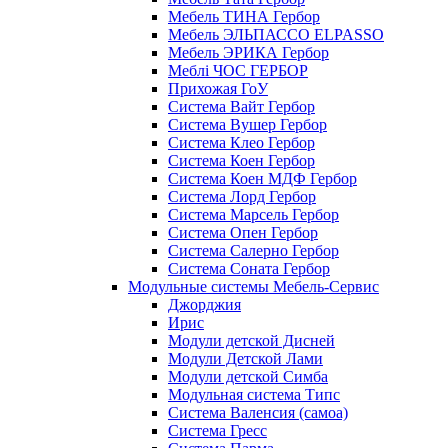
Мебель ТИНА Гербор
Мебель ЭЛЬПАССО ELPASSO
Мебель ЭРИКА Гербор
Меблі ЧОС ГЕРБОР
Прихожая ГоУ
Система Вайт Гербор
Система Вушер Гербор
Система Клео Гербор
Система Коен Гербор
Система Коен МДФ Гербор
Система Лорд Гербор
Система Марсель Гербор
Система Опен Гербор
Система Салерно Гербор
Система Соната Гербор
Модульные системы Мебель-Сервис
Джорджия
Ирис
Модули детской Дисней
Модули Детской Лами
Модули детской Симба
Модульная система Типс
Система Валенсия (самоа)
Система Гресс