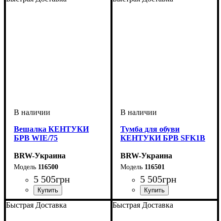
Вешалка КЕНТУКИ
Тумба для обуви
БРВ WIE/75
КЕНТУКИ БРВ SFK1B
BRW-Украина
BRW-Украина
116500
116501
5 505
грн
5 505
грн
ширина, мм
высота, мм
глубина, мм
: 1440
: 750
: 30
ширина, мм
высота, мм
глубина, мм
: 500
: 800
: 350
Быстрая Доставка
Быстрая Доставка