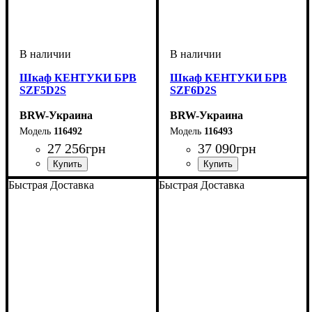
Шкаф КЕНТУКИ БРВ
Шкаф КЕНТУКИ БРВ
SZF5D2S
SZF6D2S
BRW-Украина
BRW-Украина
116492
116493
27 256
грн
37 090
грн
ширина, мм
высота, мм
глубина, мм
: 2250
: 1595
: 610
ширина, мм
высота, мм
глубина, мм
: 2250
: 2275
: 610
Быстрая Доставка
Быстрая Доставка