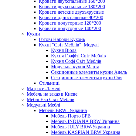
Кровати двухспальные 160*200
Кровати двухспальные 180*200
Кровати детские двухъярусные
Кровати односпальные 90*200
Кровати полуторные 120*200
Кровати полуторные 140*200
Кухни
Готові Набори Кухонь
Кухні "Світ Меблів". Модулі
Кухня Віола
Кухня Графіті Світ Меблів
Кухня Софі Світ Меблів
Модульна кухня Марта
Секционные элементы кухни Адель
Секционные элементы кухни Оля
Стільниці
Матраси-Ламелі
Мебель на заказ в Киеве
Меблі Еко Світ Меблів
Модульні Меблі
Мебель BRW -Украина
Мебель Порто БРВ
Мебель INDIANA BRW-Украина
Мебель JULY BRW-Украина
Мебель KASPIAN BRW-Украина