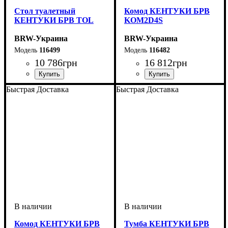
Стол туалетный
Комод КЕНТУКИ БРВ
КЕНТУКИ БРВ TOL
KOM2D4S
BRW-Украина
BRW-Украина
116499
116482
10 786
грн
16 812
грн
ширина, мм
высота, мм
глубина, мм
: 710
: 1205
: 415
ширина, мм
высота, мм
глубина, мм
: 905
: 1545
: 445
Быстрая Доставка
Быстрая Доставка
Комод КЕНТУКИ БРВ
Тумба КЕНТУКИ БРВ