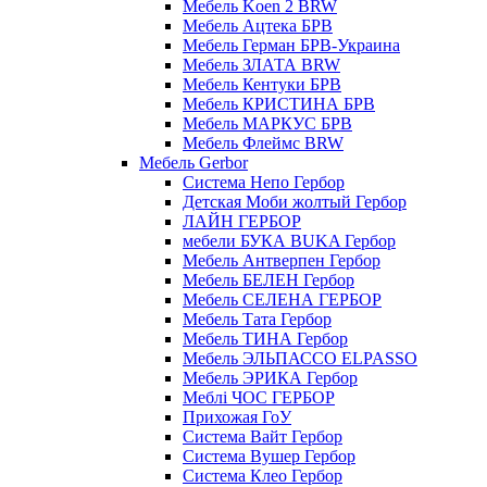
Мебель Koen 2 BRW
Мебель Ацтека БРВ
Мебель Герман БРВ-Украина
Мебель ЗЛАТА BRW
Мебель Кентуки БРВ
Мебель КРИСТИНА БРВ
Мебель МАРКУС БРВ
Мебель Флеймс BRW
Мебель Gerbor
Cистема Непо Гербор
Детская Моби жолтый Гербор
ЛАЙН ГЕРБОР
мебели БУКА BUKA Гербор
Мебель Антверпен Гербор
Мебель БЕЛЕН Гербор
Мебель СЕЛЕНА ГЕРБОР
Мебель Тата Гербор
Мебель ТИНА Гербор
Мебель ЭЛЬПАССО ELPASSO
Мебель ЭРИКА Гербор
Меблі ЧОС ГЕРБОР
Прихожая ГоУ
Система Вайт Гербор
Система Вушер Гербор
Система Клео Гербор