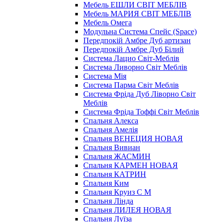
Мебель ЕШЛИ СВІТ МЕБЛІВ
Мебель МАРИЯ СВІТ МЕБЛІВ
Мебель Омега
Модульна Cистема Спейс (Space)
Передпокій Амбре Дуб артизан
Передпокій Амбре Дуб Білий
Система Лацио Світ-Меблів
Система Ливорно Світ Меблів
Система Мія
Система Парма Свiт Меблiв
Система Фріда Дуб Ліворно Світ
Меблів
Система Фріда Тоффі Світ Меблів
Спальня Алекса
Спальня Амелія
Спальня ВЕНЕЦИЯ НОВАЯ
Спальня Вивиан
Спальня ЖАСМИН
Спальня КАРМЕН НОВАЯ
Спальня КАТРИН
Спальня Ким
Спальня Круиз С М
Спальня Лінда
Спальня ЛИЛЕЯ НОВАЯ
Спальня Луїза