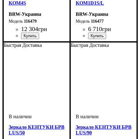
KOM4S
KOM1D1S/L
BRW-Украина
BRW-Украина
116479
116477
12 304
грн
6 710
грн
ширина, мм
высота, мм
глубина, мм
: 905
: 945
: 445
ширина, мм
высота, мм
глубина, мм
: 830
: 545
: 345
Быстрая Доставка
Быстрая Доставка
Зеркало КЕНТУКИ БРВ
Зеркало КЕНТУКИ БРВ
LUS/50
LUS/90