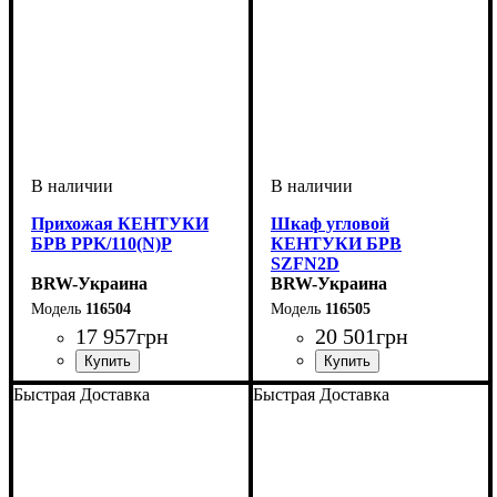
Прихожая КЕНТУКИ
Шкаф угловой
БРВ PPK/110(N)P
КЕНТУКИ БРВ
SZFN2D
BRW-Украина
BRW-Украина
116504
116505
17 957
грн
20 501
грн
ширина, мм
высота, мм
глубина, мм
: 2100
: 1155
: 440
ширина, мм
высота, мм
глубина, мм
: 2250
: 975
: 975
Быстрая Доставка
Быстрая Доставка