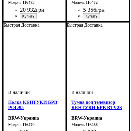
116473
116472
20 932
грн
5 356
грн
ширина, мм
высота, мм
глубина, мм
: 780
: 1600
: 740
ширина, мм
высота, мм
глубина, мм
: 510
: 650
: 1300
Быстрая Доставка
Быстрая Доставка
Полка КЕНТУКИ БРВ
Тумба под телевизор
POL/95
КЕНТУКИ БРВ RTV2S
BRW-Украина
BRW-Украина
116470
116468