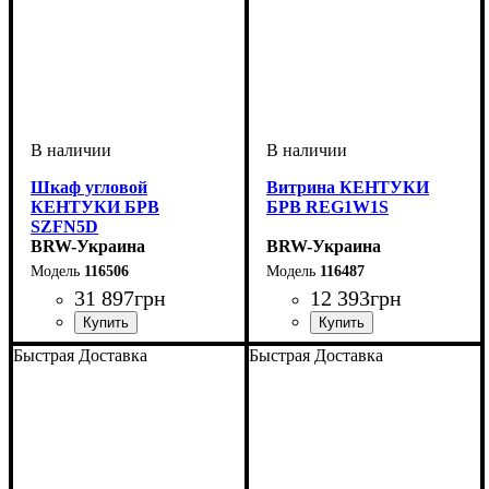
Шкаф угловой
Витрина КЕНТУКИ
КЕНТУКИ БРВ
БРВ REG1W1S
SZFN5D
BRW-Украина
BRW-Украина
116506
116487
31 897
грн
12 393
грн
ширина, мм
высота, мм
глубина, мм
: 2250
: 1365
: 1365
ширина, мм
высота, мм
глубина, мм
: 2100
: 695
: 440
Быстрая Доставка
Быстрая Доставка