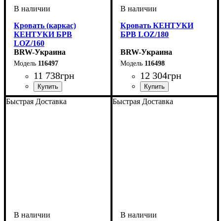
Кровать (каркас)
Кровать КЕНТУКИ
КЕНТУКИ БРВ
БРВ LOZ/180
LOZ/160
BRW-Украина
BRW-Украина
116497
116498
11 738
грн
12 304
грн
ширина, мм
высота, мм
глубина, мм
: 1010
: 1690
: 2090
ширина, мм
высота, мм
глубина, мм
: 1010
: 1890
: 2090
Быстрая Доставка
Быстрая Доставка