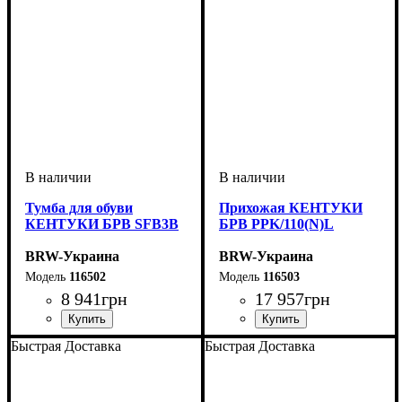
Тумба для обуви
Прихожая КЕНТУКИ
КЕНТУКИ БРВ SFB3B
БРВ PPK/110(N)L
BRW-Украина
BRW-Украина
116502
116503
8 941
грн
17 957
грн
ширина, мм
высота, мм
глубина, мм
: 1230
: 800
: 195
ширина, мм
высота, мм
глубина, мм
: 2100
: 1155
: 440
Быстрая Доставка
Быстрая Доставка