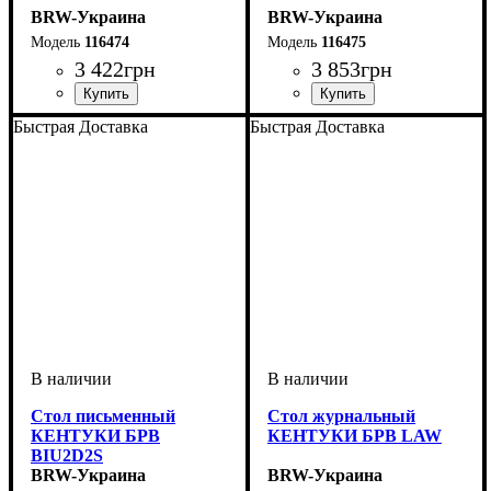
BRW-Украина
BRW-Украина
116474
116475
3 422
грн
3 853
грн
ширина, мм
высота, мм
глубина, мм
: 1100
: 585
: 65
ширина, мм
высота, мм
глубина, мм
: 760
: 990
: 65
Быстрая Доставка
Быстрая Доставка
Стол письменный
Стол журнальный
КЕНТУКИ БРВ
КЕНТУКИ БРВ LAW
BIU2D2S
BRW-Украина
BRW-Украина