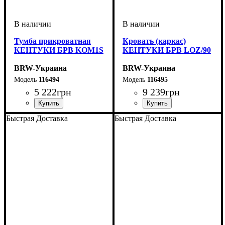
Тумба прикроватная
Кровать (каркас)
КЕНТУКИ БРВ KOM1S
КЕНТУКИ БРВ LOZ/90
BRW-Украина
BRW-Украина
116494
116495
5 222
грн
9 239
грн
ширина, мм
высота, мм
глубина, мм
: 470
: 545
: 410
ширина, мм
высота, мм
глубина, мм
: 810
: 990
: 2080
Быстрая Доставка
Быстрая Доставка