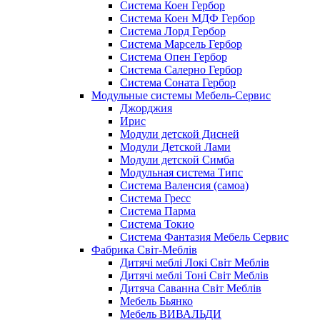
Система Коен Гербор
Система Коен МДФ Гербор
Система Лорд Гербор
Система Марсель Гербор
Система Опен Гербор
Система Салерно Гербор
Система Соната Гербор
Модульные системы Мебель-Сервис
Джорджия
Ирис
Модули детской Дисней
Модули Детской Лами
Модули детской Симба
Модульная система Типс
Система Валенсия (самоа)
Система Гресс
Система Парма
Система Токио
Система Фантазия Мебель Сервис
Фабрика Світ-Меблів
Дитячі меблі Локі Світ Меблів
Дитячі меблі Тоні Світ Меблів
Дитяча Саванна Світ Меблів
Мебель Бьянко
Мебель ВИВАЛЬДИ