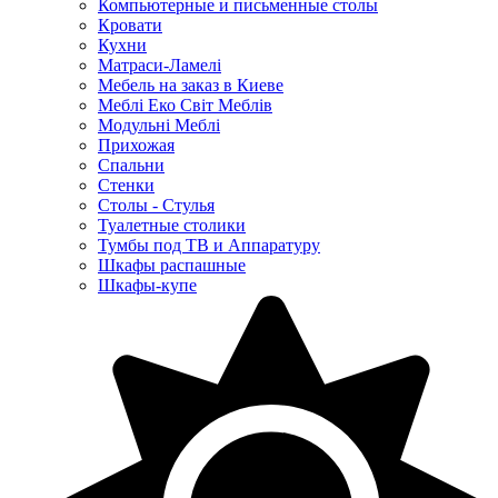
Компьютерные и письменные столы
Кровати
Кухни
Матраси-Ламелі
Мебель на заказ в Киеве
Меблі Еко Світ Меблів
Модульні Меблі
Прихожая
Спальни
Стенки
Столы - Стулья
Туалетные столики
Тумбы под ТВ и Аппаратуру
Шкафы распашные
Шкафы-купе