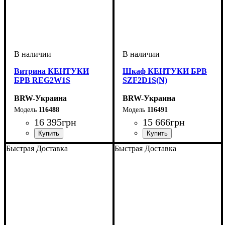
Витрина КЕНТУКИ
Шкаф КЕНТУКИ БРВ
БРВ REG2W1S
SZF2D1S(N)
BRW-Украина
BRW-Украина
116488
116491
16 395
грн
15 666
грн
ширина, мм
высота, мм
глубина, мм
: 2100
: 995
: 440
ширина, мм
высота, мм
глубина, мм
: 2100
: 995
: 610
Быстрая Доставка
Быстрая Доставка