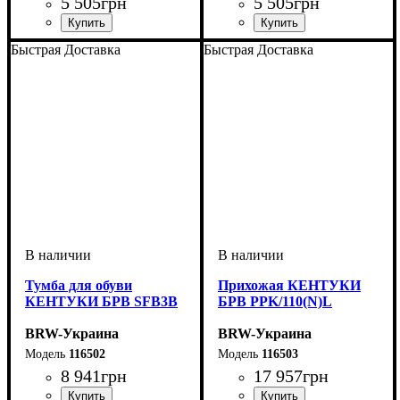
5 505
грн
5 505
грн
ширина, мм
высота, мм
глубина, мм
: 1440
: 750
: 30
ширина, мм
высота, мм
глубина, мм
: 500
: 800
: 350
Быстрая Доставка
Быстрая Доставка
Тумба для обуви
Прихожая КЕНТУКИ
КЕНТУКИ БРВ SFB3B
БРВ PPK/110(N)L
BRW-Украина
BRW-Украина
116502
116503
8 941
грн
17 957
грн