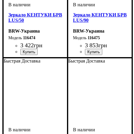
Зеркало КЕНТУКИ БРВ
Зеркало КЕНТУКИ БРВ
LUS/50
LUS/90
BRW-Украина
BRW-Украина
116474
116475
3 422
грн
3 853
грн
ширина, мм
высота, мм
глубина, мм
: 1100
: 585
: 65
ширина, мм
высота, мм
глубина, мм
: 760
: 990
: 65
Быстрая Доставка
Быстрая Доставка