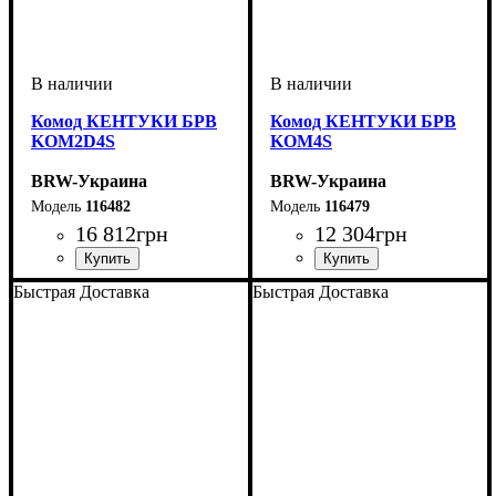
Комод КЕНТУКИ БРВ
Комод КЕНТУКИ БРВ
KOM2D4S
KOM4S
BRW-Украина
BRW-Украина
116482
116479
16 812
грн
12 304
грн
ширина, мм
высота, мм
глубина, мм
: 905
: 1545
: 445
ширина, мм
высота, мм
глубина, мм
: 905
: 945
: 445
Быстрая Доставка
Быстрая Доставка