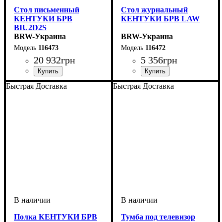
Стол письменный
Стол журнальный
КЕНТУКИ БРВ
КЕНТУКИ БРВ LAW
BIU2D2S
BRW-Украина
BRW-Украина
116473
116472
20 932
грн
5 356
грн
ширина, мм
высота, мм
глубина, мм
: 780
: 1600
: 740
ширина, мм
высота, мм
глубина, мм
: 510
: 650
: 1300
Быстрая Доставка
Быстрая Доставка
Полка КЕНТУКИ БРВ
Тумба под телевизор