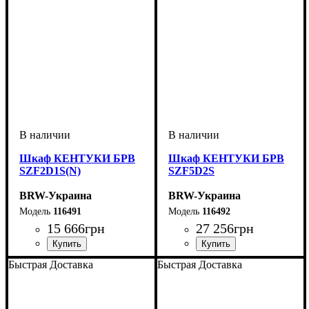
Шкаф КЕНТУКИ БРВ
Шкаф КЕНТУКИ БРВ
SZF2D1S(N)
SZF5D2S
BRW-Украина
BRW-Украина
116491
116492
15 666
грн
27 256
грн
ширина, мм
высота, мм
глубина, мм
: 2100
: 995
: 610
ширина, мм
высота, мм
глубина, мм
: 2250
: 1595
: 610
Быстрая Доставка
Быстрая Доставка