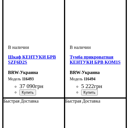
Шкаф КЕНТУКИ БРВ
Тумба прикроватная
SZF6D2S
КЕНТУКИ БРВ KOM1S
BRW-Украина
BRW-Украина
116493
116494
37 090
грн
5 222
грн
ширина, мм
высота, мм
глубина, мм
: 2250
: 2275
: 610
ширина, мм
высота, мм
глубина, мм
: 470
: 545
: 410
Быстрая Доставка
Быстрая Доставка