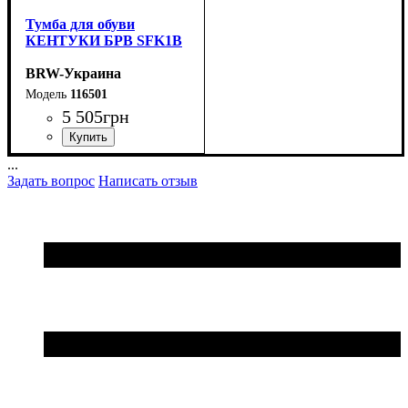
Тумба для обуви
КЕНТУКИ БРВ SFK1B
BRW-Украина
116501
5 505
грн
ширина, мм
высота, мм
глубина, мм
: 500
: 800
: 350
...
Задать вопрос
Написать отзыв