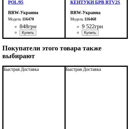
POL/95
КЕНТУКИ БРВ RTV2S
BRW-Украина
BRW-Украина
116470
116468
848
грн
9 522
грн
ширина, мм
высота, мм
глубина, мм
: 90
: 945
: 250
ширина, мм
высота, мм
глубина, мм
: 470
: 1245
: 540
Покупатели этого товара также
выбирают
Быстрая Доставка
Быстрая Доставка