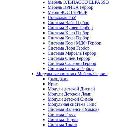
Мебель ЭЛЬПАССО ELPASSO
Мебель ЭРИКА Гербор
Меблі ЧОС ГЕРБОР
Прихожая ГоУ
Система Вайт Гербор
Система Вушер Гербор
Система Клео Гербор
Система Коен Гербор
Система Коен МДФ Гербор
Система Лорд Гербор
Система Марсель Гербор
Система Опен Гербор
Система Салерно Гербор
Система Соната Гербор
Модульные системы Мебель-Сервис
Джорджия
Ирис
Модули детской Дисней
Модули Детской Лами
Модули детской Симба
Модульная система Типс
Система Валенсия (самоа)
Система Гресс
Система Парма
Система Токио