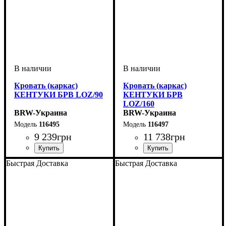
Кровать (каркас)
Кровать (каркас)
КЕНТУКИ БРВ LOZ/90
КЕНТУКИ БРВ
LOZ/160
BRW-Украина
BRW-Украина
116495
116497
9 239
грн
11 738
грн
ширина, мм
высота, мм
глубина, мм
: 810
: 990
: 2080
ширина, мм
высота, мм
глубина, мм
: 1010
: 1690
: 2090
Быстрая Доставка
Быстрая Доставка