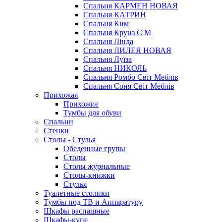
Спальня КАРМЕН НОВАЯ
Спальня КАТРИН
Спальня Ким
Спальня Круиз С М
Спальня Лінда
Спальня ЛИЛЕЯ НОВАЯ
Спальня Луїза
Спальня НИКОЛЬ
Спальня Ромбо Світ Меблів
Спальня Соня Світ Меблів
Прихожая
Прихожие
Тумбы для обуви
Спальни
Стенки
Столы - Стулья
Обеденные групы
Столы
Столы журнальные
Столы-книжки
Стулья
Туалетные столики
Тумбы под ТВ и Аппаратуру
Шкафы распашные
Шкафы-купе