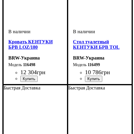
Кровать КЕНТУКИ
Стол туалетный
БРВ LOZ/180
КЕНТУКИ БРВ TOL
BRW-Украина
BRW-Украина
116498
116499
12 304
грн
10 786
грн
ширина, мм
высота, мм
глубина, мм
: 1010
: 1890
: 2090
ширина, мм
высота, мм
глубина, мм
: 710
: 1205
: 415
Быстрая Доставка
Быстрая Доставка