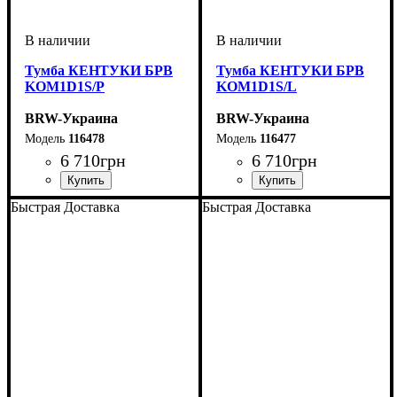
Тумба КЕНТУКИ БРВ
Тумба КЕНТУКИ БРВ
KOM1D1S/P
KOM1D1S/L
BRW-Украина
BRW-Украина
116478
116477
6 710
грн
6 710
грн
ширина, мм
высота, мм
глубина, мм
: 830
: 545
: 345
ширина, мм
высота, мм
глубина, мм
: 830
: 545
: 345
Быстрая Доставка
Быстрая Доставка