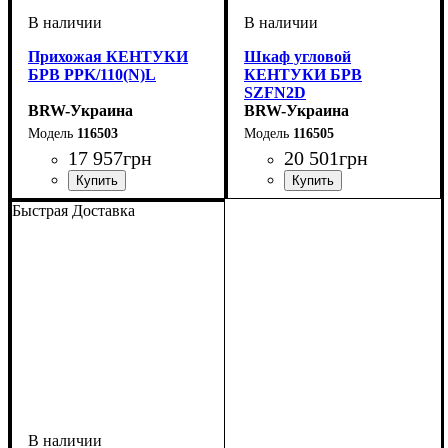
Прихожая КЕНТУКИ
Шкаф угловой
БРВ PPK/110(N)L
КЕНТУКИ БРВ
SZFN2D
BRW-Украина
BRW-Украина
116503
116505
17 957
грн
20 501
грн
ширина, мм
высота, мм
глубина, мм
: 2100
: 1155
: 440
ширина, мм
высота, мм
глубина, мм
: 2250
: 975
: 975
Быстрая Доставка