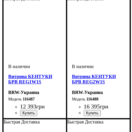
Витрина КЕНТУКИ
Витрина КЕНТУКИ
БРВ REG1W1S
БРВ REG2W1S
BRW-Украина
BRW-Украина
116487
116488
12 393
грн
16 395
грн
ширина, мм
высота, мм
глубина, мм
: 2100
: 695
: 440
ширина, мм
высота, мм
глубина, мм
: 2100
: 995
: 440
Быстрая Доставка
Быстрая Доставка