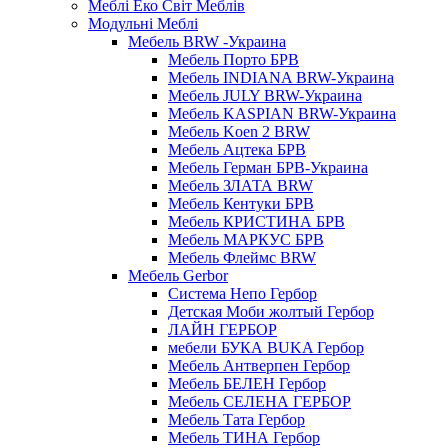
Меблі Еко Світ Меблів
Модульні Меблі
Мебель BRW -Украина
Мебель Порто БРВ
Мебель INDIANA BRW-Украина
Мебель JULY BRW-Украина
Мебель KASPIAN BRW-Украина
Мебель Koen 2 BRW
Мебель Ацтека БРВ
Мебель Герман БРВ-Украина
Мебель ЗЛАТА BRW
Мебель Кентуки БРВ
Мебель КРИСТИНА БРВ
Мебель МАРКУС БРВ
Мебель Флеймс BRW
Мебель Gerbor
Cистема Непо Гербор
Детская Моби жолтый Гербор
ЛАЙН ГЕРБОР
мебели БУКА BUKA Гербор
Мебель Антверпен Гербор
Мебель БЕЛЕН Гербор
Мебель СЕЛЕНА ГЕРБОР
Мебель Тата Гербор
Мебель ТИНА Гербор