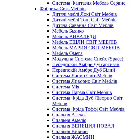
Система Фантазия Мебель Сервис
Фабрика Світ-Меблів
Дитячі меблі Локі Світ Меблів
Дитячі меблі Тоні Світ Меблів
Дитяча Саванна Світ Меблів
Мебель Бьянко
Мебель ВИВАЛЬДИ
Мебель ЕШЛИ СВІТ МЕБЛІВ
Мебель МАРИЯ СВІТ МЕБЛІВ
Мебель Омега
Модульна Cистема Спейс (Space)
Передпокій Амбре Дуб артизан
Передпокій Амбре Дуб Білий
Система Лацио Світ-Меблів
Система Ливорно Світ Меблів
Система Мія
Система Парма Свiт Меблiв
Система Фріда Дуб Ліворно Світ
Меблів
Система Фріда Тоффі Світ Меблів
Спальня Алекса
Спальня Амелія
Спальня ВЕНЕЦИЯ НОВАЯ
Спальня Вивиан
Спальня ЖАСМИН