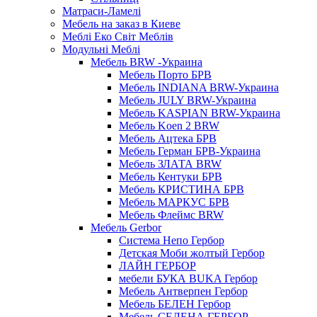
Матраси-Ламелі
Мебель на заказ в Киеве
Меблі Еко Світ Меблів
Модульні Меблі
Мебель BRW -Украина
Мебель Порто БРВ
Мебель INDIANA BRW-Украина
Мебель JULY BRW-Украина
Мебель KASPIAN BRW-Украина
Мебель Koen 2 BRW
Мебель Ацтека БРВ
Мебель Герман БРВ-Украина
Мебель ЗЛАТА BRW
Мебель Кентуки БРВ
Мебель КРИСТИНА БРВ
Мебель МАРКУС БРВ
Мебель Флеймс BRW
Мебель Gerbor
Cистема Непо Гербор
Детская Моби жолтый Гербор
ЛАЙН ГЕРБОР
мебели БУКА BUKA Гербор
Мебель Антверпен Гербор
Мебель БЕЛЕН Гербор
Мебель СЕЛЕНА ГЕРБОР