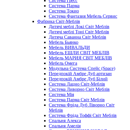
Система Гресс
Система Парма
Система Токио
Система Фантазия Мебель Сервис
Фабрика Світ-Меблів
Дитячі меблі Локі Світ Меблів
Дитячі меблі Тоні Світ Меблів
Дитяча Саванна Світ Меблів
Мебель Бьянко
Мебель ВИВАЛЬДИ
Мебель ЕШЛИ СВІТ МЕБЛІВ
Мебель МАРИЯ СВІТ МЕБЛІВ
Мебель Омега
Модульна Cистема Спейс (Space)
Передпокій Амбре Дуб артизан
Передпокій Амбре Дуб Білий
Система Лацио Світ-Меблів
Система Ливорно Світ Меблів
Система Мія
Система Парма Свiт Меблiв
Система Фріда Дуб Ліворно Світ
Меблів
Система Фріда Тоффі Світ Меблів
Спальня Алекса
Спальня Амелія