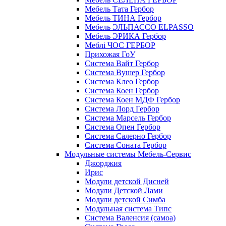
Мебель Тата Гербор
Мебель ТИНА Гербор
Мебель ЭЛЬПАССО ELPASSO
Мебель ЭРИКА Гербор
Меблі ЧОС ГЕРБОР
Прихожая ГоУ
Система Вайт Гербор
Система Вушер Гербор
Система Клео Гербор
Система Коен Гербор
Система Коен МДФ Гербор
Система Лорд Гербор
Система Марсель Гербор
Система Опен Гербор
Система Салерно Гербор
Система Соната Гербор
Модульные системы Мебель-Сервис
Джорджия
Ирис
Модули детской Дисней
Модули Детской Лами
Модули детской Симба
Модульная система Типс
Система Валенсия (самоа)