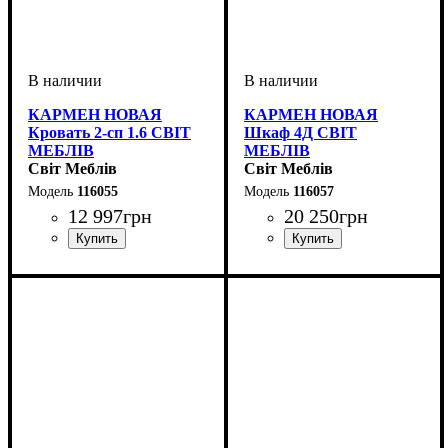
КАРМЕН НОВАЯ
КАРМЕН НОВАЯ
Кровать 2-сп 1.6 СВІТ
Шкаф 4Д СВІТ
МЕБЛІВ
МЕБЛІВ
Світ Меблів
Світ Меблів
116055
116057
12 997
грн
20 250
грн
ширина, мм
высота, мм
глубина, мм
: 1250
: 1810
: 2150
ширина, мм
высота, мм
глубина, мм
: 2320
: 1905
: 645