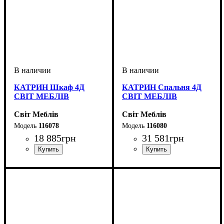
КАТРИН Шкаф 4Д
КАТРИН Спальня 4Д
СВІТ МЕБЛІВ
СВІТ МЕБЛІВ
Світ Меблів
Світ Меблів
116078
116080
18 885
грн
31 581
грн
ширина, мм
высота, мм
глубина, мм
: 2330
: 178
: 595