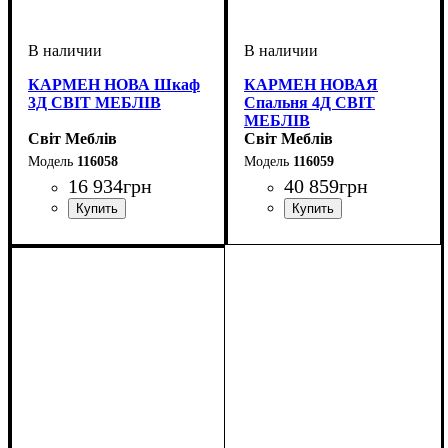
КАРМЕН НОВА Шкаф
КАРМЕН НОВАЯ
3Д СВІТ МЕБЛІВ
Спальня 4Д СВІТ
МЕБЛІВ
Світ Меблів
Світ Меблів
116058
116059
16 934
грн
40 859
грн
ширина, мм
высота, мм
глубина, мм
: 2320
: 1460
: 645