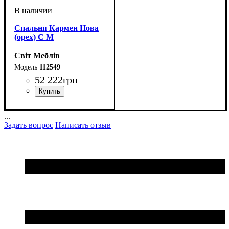
Спальня Кармен Нова
(орех) С М
Світ Меблів
112549
52 222
грн
...
Задать вопрос
Написать отзыв