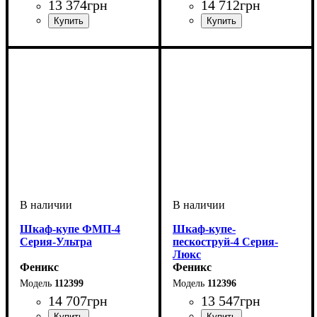
13 374
грн
14 712
грн
Шкаф-купе ФМП-4
Шкаф-купе-
Серия-Ультра
пескоструй-4 Серия-
Люкс
Феникс
Феникс
112399
112396
14 707
грн
13 547
грн