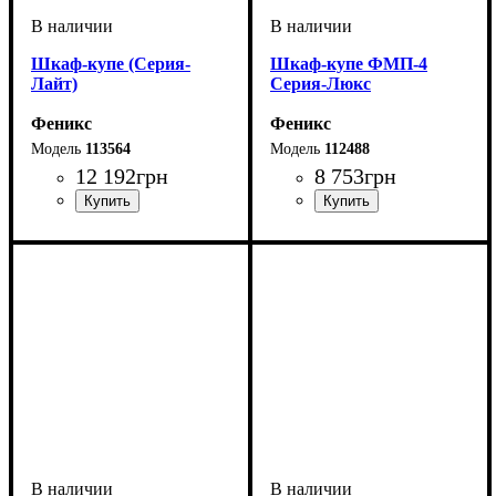
Шкаф-купе (Серия-
Шкаф-купе ФМП-4
Лайт)
Серия-Люкс
Феникс
Феникс
113564
112488
12 192
грн
8 753
грн