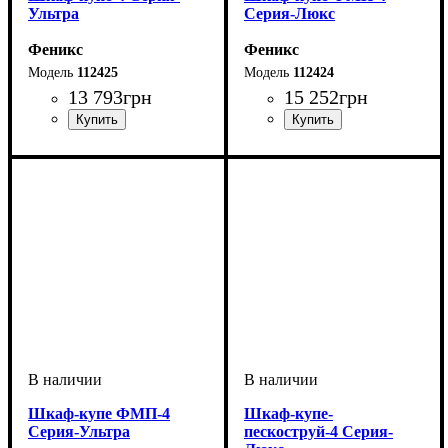
Ультра
Серия-Люкс
Феникс
Феникс
112425
112424
13 793
грн
15 252
грн
Шкаф-купе ФМП-4
Шкаф-купе-
Серия-Ультра
пескоструй-4 Серия-