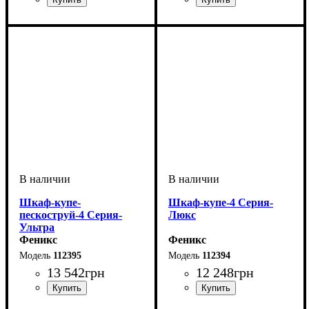
Шкаф-купе-
Шкаф-купе-4 Серия-
пескоструй-4 Серия-
Люкс
Ультра
Феникс
Феникс
112395
112394
13 542
грн
12 248
грн