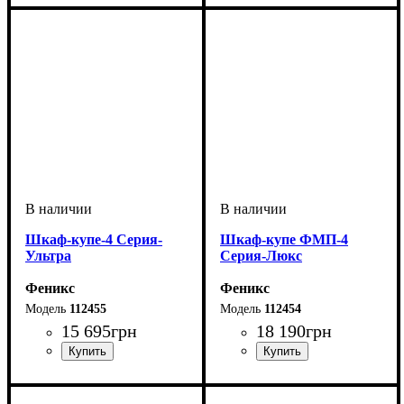
Шкаф-купе-4 Серия-
Шкаф-купе ФМП-4
Ультра
Серия-Люкс
Феникс
Феникс
112455
112454
15 695
грн
18 190
грн