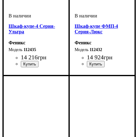
Шкаф-купе-4 Серия-
Шкаф-купе ФМП-4
Ультра
Серия-Люкс
Феникс
Феникс
112435
112432
14 216
грн
14 924
грн