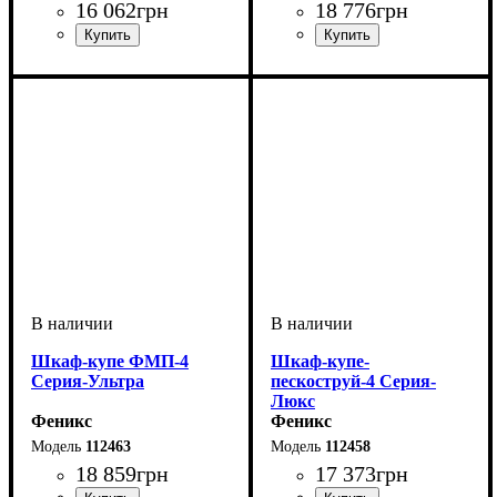
16 062
грн
18 776
грн
Шкаф-купе ФМП-4
Шкаф-купе-
Серия-Ультра
пескоструй-4 Серия-
Люкс
Феникс
Феникс
112463
112458
18 859
грн
17 373
грн