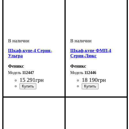
Шкаф-купе-4 Серия-
Шкаф-купе ФМП-4
Ультра
Серия-Люкс
Феникс
Феникс
112447
112446
15 291
грн
18 190
грн