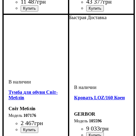
11 487
грн
43 377
грн
Быстрая Доставка
Тумба для обуви Світ-
Меблів
Кровать LOZ/160 Коен
Світ Меблів
GERBOR
107176
105596
2 467
грн
9 033
грн