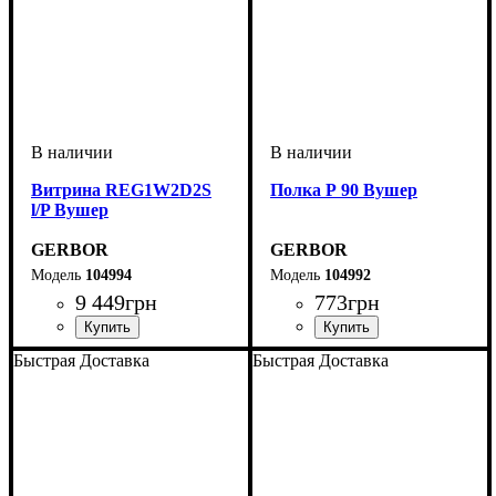
Витрина REG1W2D2S
Полка Р 90 Вушер
l/P Вушер
GERBOR
GERBOR
104994
104992
9 449
грн
773
грн
Быстрая Доставка
Быстрая Доставка