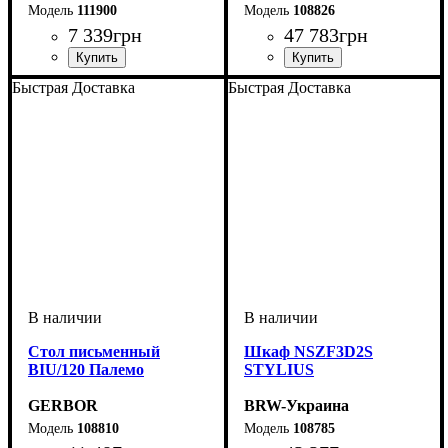
111900
108826
7 339
грн
47 783
грн
Быстрая Доставка
Быстрая Доставка
Cтол письменный
Шкаф NSZF3D2S
BIU/120 Палемо
STYLIUS
GERBOR
BRW-Украина
108810
108785