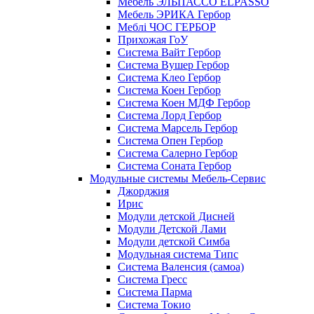
Мебель ЭЛЬПАССО ELPASSO
Мебель ЭРИКА Гербор
Меблі ЧОС ГЕРБОР
Прихожая ГоУ
Система Вайт Гербор
Система Вушер Гербор
Система Клео Гербор
Система Коен Гербор
Система Коен МДФ Гербор
Система Лорд Гербор
Система Марсель Гербор
Система Опен Гербор
Система Салерно Гербор
Система Соната Гербор
Модульные системы Мебель-Сервис
Джорджия
Ирис
Модули детской Дисней
Модули Детской Лами
Модули детской Симба
Модульная система Типс
Система Валенсия (самоа)
Система Гресс
Система Парма
Система Токио