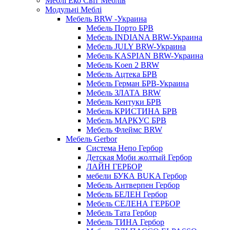
Меблі Еко Світ Меблів
Модульні Меблі
Мебель BRW -Украина
Мебель Порто БРВ
Мебель INDIANA BRW-Украина
Мебель JULY BRW-Украина
Мебель KASPIAN BRW-Украина
Мебель Koen 2 BRW
Мебель Ацтека БРВ
Мебель Герман БРВ-Украина
Мебель ЗЛАТА BRW
Мебель Кентуки БРВ
Мебель КРИСТИНА БРВ
Мебель МАРКУС БРВ
Мебель Флеймс BRW
Мебель Gerbor
Cистема Непо Гербор
Детская Моби жолтый Гербор
ЛАЙН ГЕРБОР
мебели БУКА BUKA Гербор
Мебель Антверпен Гербор
Мебель БЕЛЕН Гербор
Мебель СЕЛЕНА ГЕРБОР
Мебель Тата Гербор
Мебель ТИНА Гербор