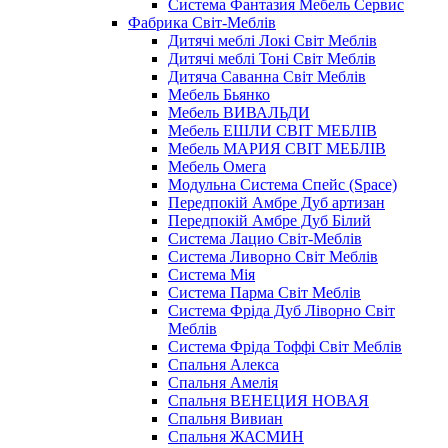
Система Фантазия Мебель Сервис
Фабрика Світ-Меблів
Дитячі меблі Локі Світ Меблів
Дитячі меблі Тоні Світ Меблів
Дитяча Саванна Світ Меблів
Мебель Бьянко
Мебель ВИВАЛЬДИ
Мебель ЕШЛИ СВІТ МЕБЛІВ
Мебель МАРИЯ СВІТ МЕБЛІВ
Мебель Омега
Модульна Cистема Спейс (Space)
Передпокій Амбре Дуб артизан
Передпокій Амбре Дуб Білий
Система Лацио Світ-Меблів
Система Ливорно Світ Меблів
Система Мія
Система Парма Свiт Меблiв
Система Фріда Дуб Ліворно Світ
Меблів
Система Фріда Тоффі Світ Меблів
Спальня Алекса
Спальня Амелія
Спальня ВЕНЕЦИЯ НОВАЯ
Спальня Вивиан
Спальня ЖАСМИН