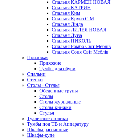
Спальня КАРМЕН НОВАЯ
Спальня КАТРИН
Спальня Ким
Спальня Круиз С М
Спальня Лінда
Спальня ЛИЛЕЯ НОВАЯ
Спальня Луїза
Спальня НИКОЛЬ
Спальня Ромбо Світ Меблів
Спальня Соня Світ Меблів
Прихожая
Прихожие
Тумбы для обуви
Спальни
Стенки
Столы - Стулья
Обеденные групы
Столы
Столы журнальные
Столы-книжки
Стулья
Туалетные столики
Тумбы под ТВ и Аппаратуру
Шкафы распашные
Шкафы-купе