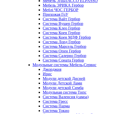
Мебель ЭЛЬПАССО ELPASSO
Мебель ЭРИКА Гербор
Меблі ЧОС ГЕРБОР
Прихожая ГоУ
Система Вайт Гербор
Система Вушер Гербор
Система Клео Гербор
Система Коен Гербор
Система Коен МДФ Гербор
Система Лорд Гербор
Система Марсель Гербор
Система Опен Гербор
Система Салерно Гербор
Система Соната Гербор
Модульные системы Мебель-Сервис
Джорджия
Ирис
Модули детской Дисней
Модули Детской Лами
Модули детской Симба
Модульная система Типс
Система Валенсия (самоа)
Система Гресс
Система Парма
Система Токио