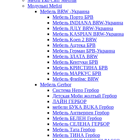
Меблі Еко Світ Меблів
Модульні Меблі
Мебель BRW -Украина
Мебель Порто БРВ
Мебель INDIANA BRW-Украина
Мебель JULY BRW-Украина
Мебель KASPIAN BRW-Украина
Мебель Koen 2 BRW
Мебель Ацтека БРВ
Мебель Герман БРВ-Украина
Мебель ЗЛАТА BRW
Мебель Кентуки БРВ
Мебель КРИСТИНА БРВ
Мебель МАРКУС БРВ
Мебель Флеймс BRW
Мебель Gerbor
Cистема Непо Гербор
Детская Моби жолтый Гербор
ЛАЙН ГЕРБОР
мебели БУКА BUKA Гербор
Мебель Антверпен Гербор
Мебель БЕЛЕН Гербор
Мебель СЕЛЕНА ГЕРБОР
Мебель Тата Гербор
Мебель ТИНА Гербор