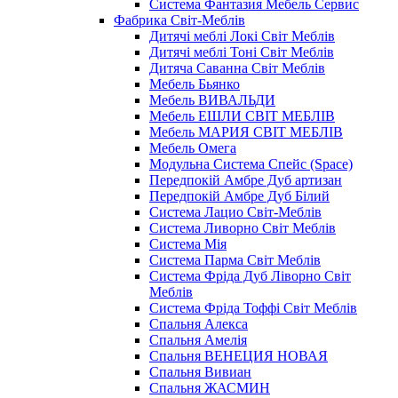
Система Фантазия Мебель Сервис
Фабрика Світ-Меблів
Дитячі меблі Локі Світ Меблів
Дитячі меблі Тоні Світ Меблів
Дитяча Саванна Світ Меблів
Мебель Бьянко
Мебель ВИВАЛЬДИ
Мебель ЕШЛИ СВІТ МЕБЛІВ
Мебель МАРИЯ СВІТ МЕБЛІВ
Мебель Омега
Модульна Cистема Спейс (Space)
Передпокій Амбре Дуб артизан
Передпокій Амбре Дуб Білий
Система Лацио Світ-Меблів
Система Ливорно Світ Меблів
Система Мія
Система Парма Свiт Меблiв
Система Фріда Дуб Ліворно Світ
Меблів
Система Фріда Тоффі Світ Меблів
Спальня Алекса
Спальня Амелія
Спальня ВЕНЕЦИЯ НОВАЯ
Спальня Вивиан
Спальня ЖАСМИН