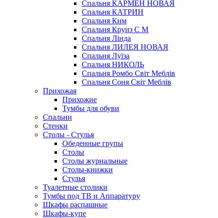
Спальня КАРМЕН НОВАЯ
Спальня КАТРИН
Спальня Ким
Спальня Круиз С М
Спальня Лінда
Спальня ЛИЛЕЯ НОВАЯ
Спальня Луїза
Спальня НИКОЛЬ
Спальня Ромбо Світ Меблів
Спальня Соня Світ Меблів
Прихожая
Прихожие
Тумбы для обуви
Спальни
Стенки
Столы - Стулья
Обеденные групы
Столы
Столы журнальные
Столы-книжки
Стулья
Туалетные столики
Тумбы под ТВ и Аппаратуру
Шкафы распашные
Шкафы-купе