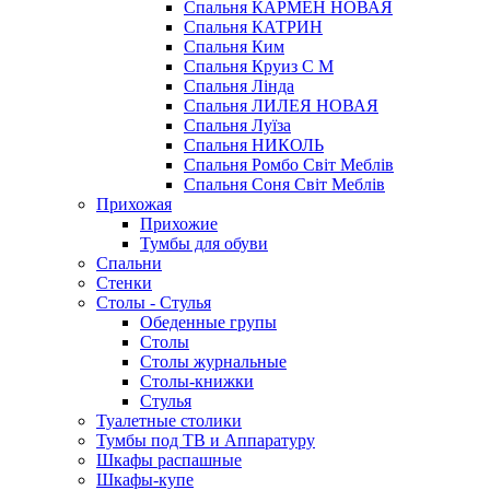
Спальня КАРМЕН НОВАЯ
Спальня КАТРИН
Спальня Ким
Спальня Круиз С М
Спальня Лінда
Спальня ЛИЛЕЯ НОВАЯ
Спальня Луїза
Спальня НИКОЛЬ
Спальня Ромбо Світ Меблів
Спальня Соня Світ Меблів
Прихожая
Прихожие
Тумбы для обуви
Спальни
Стенки
Столы - Стулья
Обеденные групы
Столы
Столы журнальные
Столы-книжки
Стулья
Туалетные столики
Тумбы под ТВ и Аппаратуру
Шкафы распашные
Шкафы-купе