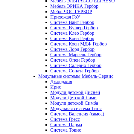
Мебель ЭЛЬПАССО ELPASSO
Мебель ЭРИКА Гербор
Меблі ЧОС ГЕРБОР
Прихожая ГоУ
Система Вайт Гербор
Система Вушер Гербор
Система Клео Гербор
Система Коен Гербор
Система Коен МДФ Гербор
Система Лорд Гербор
Система Марсель Гербор
Система Опен Гербор
Система Салерно Гербор
Система Соната Гербор
Модульные системы Мебель-Сервис
Джорджия
Ирис
Модули детской Дисней
Модули Детской Лами
Модули детской Симба
Модульная система Типс
Система Валенсия (самоа)
Система Гресс
Система Парма
Система Токио