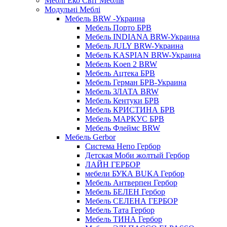
Меблі Еко Світ Меблів
Модульні Меблі
Мебель BRW -Украина
Мебель Порто БРВ
Мебель INDIANA BRW-Украина
Мебель JULY BRW-Украина
Мебель KASPIAN BRW-Украина
Мебель Koen 2 BRW
Мебель Ацтека БРВ
Мебель Герман БРВ-Украина
Мебель ЗЛАТА BRW
Мебель Кентуки БРВ
Мебель КРИСТИНА БРВ
Мебель МАРКУС БРВ
Мебель Флеймс BRW
Мебель Gerbor
Cистема Непо Гербор
Детская Моби жолтый Гербор
ЛАЙН ГЕРБОР
мебели БУКА BUKA Гербор
Мебель Антверпен Гербор
Мебель БЕЛЕН Гербор
Мебель СЕЛЕНА ГЕРБОР
Мебель Тата Гербор
Мебель ТИНА Гербор