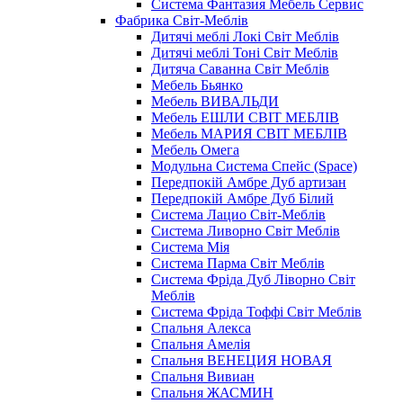
Система Фантазия Мебель Сервис
Фабрика Світ-Меблів
Дитячі меблі Локі Світ Меблів
Дитячі меблі Тоні Світ Меблів
Дитяча Саванна Світ Меблів
Мебель Бьянко
Мебель ВИВАЛЬДИ
Мебель ЕШЛИ СВІТ МЕБЛІВ
Мебель МАРИЯ СВІТ МЕБЛІВ
Мебель Омега
Модульна Cистема Спейс (Space)
Передпокій Амбре Дуб артизан
Передпокій Амбре Дуб Білий
Система Лацио Світ-Меблів
Система Ливорно Світ Меблів
Система Мія
Система Парма Свiт Меблiв
Система Фріда Дуб Ліворно Світ
Меблів
Система Фріда Тоффі Світ Меблів
Спальня Алекса
Спальня Амелія
Спальня ВЕНЕЦИЯ НОВАЯ
Спальня Вивиан
Спальня ЖАСМИН