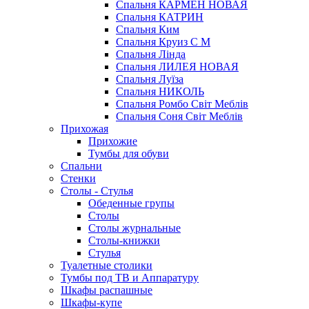
Спальня КАРМЕН НОВАЯ
Спальня КАТРИН
Спальня Ким
Спальня Круиз С М
Спальня Лінда
Спальня ЛИЛЕЯ НОВАЯ
Спальня Луїза
Спальня НИКОЛЬ
Спальня Ромбо Світ Меблів
Спальня Соня Світ Меблів
Прихожая
Прихожие
Тумбы для обуви
Спальни
Стенки
Столы - Стулья
Обеденные групы
Столы
Столы журнальные
Столы-книжки
Стулья
Туалетные столики
Тумбы под ТВ и Аппаратуру
Шкафы распашные
Шкафы-купе