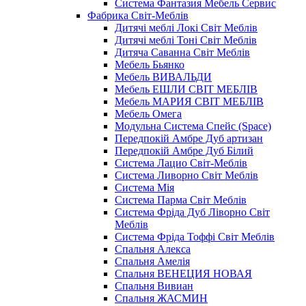
Система Фантазия Мебель Сервис
Фабрика Світ-Меблів
Дитячі меблі Локі Світ Меблів
Дитячі меблі Тоні Світ Меблів
Дитяча Саванна Світ Меблів
Мебель Бьянко
Мебель ВИВАЛЬДИ
Мебель ЕШЛИ СВІТ МЕБЛІВ
Мебель МАРИЯ СВІТ МЕБЛІВ
Мебель Омега
Модульна Cистема Спейс (Space)
Передпокій Амбре Дуб артизан
Передпокій Амбре Дуб Білий
Система Лацио Світ-Меблів
Система Ливорно Світ Меблів
Система Мія
Система Парма Свiт Меблiв
Система Фріда Дуб Ліворно Світ
Меблів
Система Фріда Тоффі Світ Меблів
Спальня Алекса
Спальня Амелія
Спальня ВЕНЕЦИЯ НОВАЯ
Спальня Вивиан
Спальня ЖАСМИН