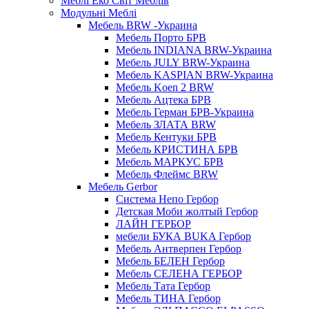
Меблі Еко Світ Меблів
Модульні Меблі
Мебель BRW -Украина
Мебель Порто БРВ
Мебель INDIANA BRW-Украина
Мебель JULY BRW-Украина
Мебель KASPIAN BRW-Украина
Мебель Koen 2 BRW
Мебель Ацтека БРВ
Мебель Герман БРВ-Украина
Мебель ЗЛАТА BRW
Мебель Кентуки БРВ
Мебель КРИСТИНА БРВ
Мебель МАРКУС БРВ
Мебель Флеймс BRW
Мебель Gerbor
Cистема Непо Гербор
Детская Моби жолтый Гербор
ЛАЙН ГЕРБОР
мебели БУКА BUKA Гербор
Мебель Антверпен Гербор
Мебель БЕЛЕН Гербор
Мебель СЕЛЕНА ГЕРБОР
Мебель Тата Гербор
Мебель ТИНА Гербор