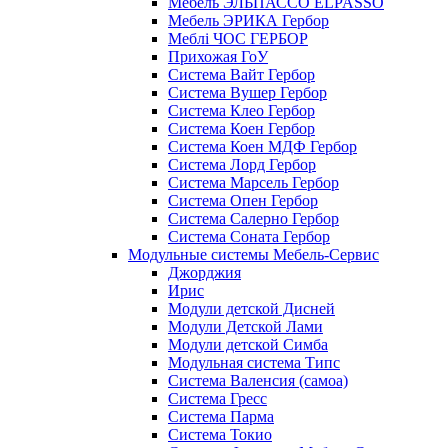
Мебель ЭЛЬПАССО ELPASSO
Мебель ЭРИКА Гербор
Меблі ЧОС ГЕРБОР
Прихожая ГоУ
Система Вайт Гербор
Система Вушер Гербор
Система Клео Гербор
Система Коен Гербор
Система Коен МДФ Гербор
Система Лорд Гербор
Система Марсель Гербор
Система Опен Гербор
Система Салерно Гербор
Система Соната Гербор
Модульные системы Мебель-Сервис
Джорджия
Ирис
Модули детской Дисней
Модули Детской Лами
Модули детской Симба
Модульная система Типс
Система Валенсия (самоа)
Система Гресс
Система Парма
Система Токио