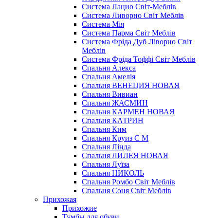
Система Лацио Світ-Меблів
Система Ливорно Світ Меблів
Система Мія
Система Парма Свiт Меблiв
Система Фріда Дуб Ліворно Світ
Меблів
Система Фріда Тоффі Світ Меблів
Спальня Алекса
Спальня Амелія
Спальня ВЕНЕЦИЯ НОВАЯ
Спальня Вивиан
Спальня ЖАСМИН
Спальня КАРМЕН НОВАЯ
Спальня КАТРИН
Спальня Ким
Спальня Круиз С М
Спальня Лінда
Спальня ЛИЛЕЯ НОВАЯ
Спальня Луїза
Спальня НИКОЛЬ
Спальня Ромбо Світ Меблів
Спальня Соня Світ Меблів
Прихожая
Прихожие
Тумбы для обуви