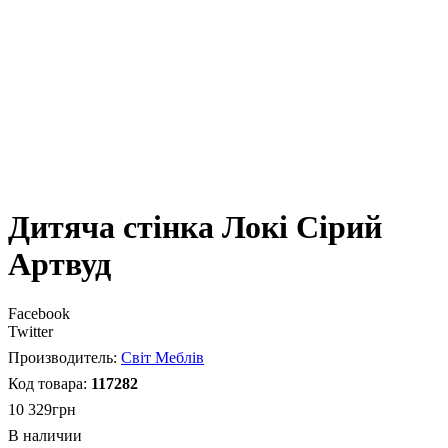
Дитяча стінка Локі Сірий
Артвуд
Facebook
Twitter
Світ Меблів
117282
10 329
грн