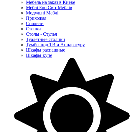
Мебель на заказ в Киеве
Меблі Еко Світ Меблів
Модульні Меблі
Прихожая
Спальни
Стенки
Столы - Стулья
Туалетные столики
Тумбы под ТВ и Аппаратуру
Шкафы распашные
Шкафы-купе