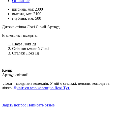
Описание
ширина, мм:
2300
высота, мм:
2100
глубина, мм:
500
Дитяча стінка Локі Сірий Артвуд
В комплект входить:
Шафа Локі 2д
Стіл письмовий Локі
Стелаж Локі 1д
Колір:
Артвуд світлий
Локи – модульна колекція. У ній є стелажі, пенали, комоди та
ліжко.
Дивіться всю колекцію Локі Тут.
Задать вопрос
Написать отзыв