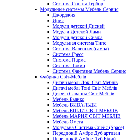
Система Соната Гербор
Модульные системы Мебель-Сервис
Джорджия
Ирис
Модули детской Дисней
Модули Детской Лами
Модули детской Симба
Модульная система Типс
Система Валенсия (самоа)
Система Гресс
Система Парма
Система Токио
Система Фантазия Мебель Сервис
Фабрика Світ-Меблів
Дитячі меблі Локі Світ Меблів
Дитячі меблі Тоні Світ Меблів
Дитяча Саванна Світ Меблів
Мебель Бьянко
Мебель ВИВАЛЬДИ
Мебель ЕШЛИ СВІТ МЕБЛІВ
Мебель МАРИЯ СВІТ МЕБЛІВ
Мебель Омега
Модульна Cистема Спейс (Space)
Передпокій Амбре Дуб артизан
Передпокій Амбре Дуб Білий