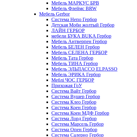
Мебель МАРКУС БРВ
Мебель Флеймс BRW
Мебель Gerbor
Cистема Непо Гербор
Детская Моби жолтый Гербор
ЛАЙН ГЕРБОР
мебели БУКА BUKA Гербор
Мебель Антверпен Гербор
Мебель БЕЛЕН Гербор
Мебель СЕЛЕНА ГЕРБОР
Мебель Тата Гербор
Мебель ТИНА Гербор
Мебель ЭЛЬПАССО ELPASSO
Мебель ЭРИКА Гербор
Меблі ЧОС ГЕРБОР
Прихожая ГоУ
Система Вайт Гербор
Система Вушер Гербор
Система Клео Гербор
Система Коен Гербор
Система Коен МДФ Гербор
Система Лорд Гербор
Система Марсель Гербор
Система Опен Гербор
Система Салерно Гербор