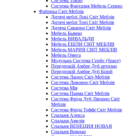
Система Токио
Система Фантазия Мебель Сервис
Фабрика Світ-Меблів
Дитячі меблі Локі Світ Меблів
Дитячі меблі Тоні Світ Меблів
Дитяча Саванна Світ Меблів
Мебель Бьянко
Мебель ВИВАЛЬДИ
Мебель ЕШЛИ СВІТ МЕБЛІВ
Мебель МАРИЯ СВІТ МЕБЛІВ
Мебель Омега
Модульна Cистема Спейс (Space)
Передпокій Амбре Дуб артизан
Передпокій Амбре Дуб Білий
Система Лацио Світ-Меблів
Система Ливорно Світ Меблів
Система Мія
Система Парма Свiт Меблiв
Система Фріда Дуб Ліворно Світ
Меблів
Система Фріда Тоффі Світ Меблів
Спальня Алекса
Спальня Амелія
Спальня ВЕНЕЦИЯ НОВАЯ
Спальня Вивиан