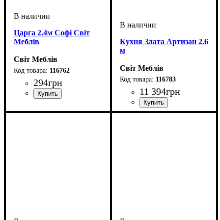
Царга 2.4м Софі Світ
Меблів
Кухня Злата Артизан 2.6
м
Світ Меблів
Світ Меблів
116762
116783
294
грн
11 394
грн
ширина, мм
: 2400
ширина, мм
: 2600