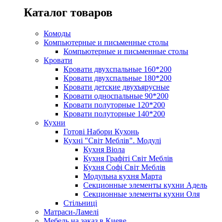
Каталог товаров
Комоды
Компьютерные и письменные столы
Компьютерные и письменные столы
Кровати
Кровати двухспальные 160*200
Кровати двухспальные 180*200
Кровати детские двухъярусные
Кровати односпальные 90*200
Кровати полуторные 120*200
Кровати полуторные 140*200
Кухни
Готові Набори Кухонь
Кухні "Світ Меблів". Модулі
Кухня Віола
Кухня Графіті Світ Меблів
Кухня Софі Світ Меблів
Модульна кухня Марта
Секционные элементы кухни Адель
Секционные элементы кухни Оля
Стільниці
Матраси-Ламелі
Мебель на заказ в Киеве