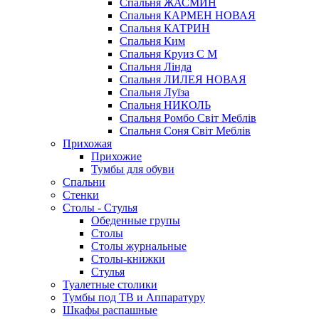
Спальня ЖАСМИН
Спальня КАРМЕН НОВАЯ
Спальня КАТРИН
Спальня Ким
Спальня Круиз С М
Спальня Лінда
Спальня ЛИЛЕЯ НОВАЯ
Спальня Луїза
Спальня НИКОЛЬ
Спальня Ромбо Світ Меблів
Спальня Соня Світ Меблів
Прихожая
Прихожие
Тумбы для обуви
Спальни
Стенки
Столы - Стулья
Обеденные групы
Столы
Столы журнальные
Столы-книжки
Стулья
Туалетные столики
Тумбы под ТВ и Аппаратуру
Шкафы распашные