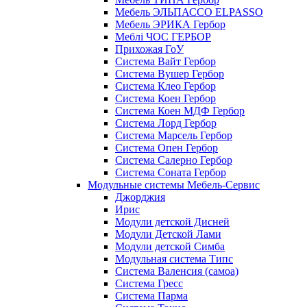
Мебель ЭЛЬПАССО ELPASSO
Мебель ЭРИКА Гербор
Меблі ЧОС ГЕРБОР
Прихожая ГоУ
Система Вайт Гербор
Система Вушер Гербор
Система Клео Гербор
Система Коен Гербор
Система Коен МДФ Гербор
Система Лорд Гербор
Система Марсель Гербор
Система Опен Гербор
Система Салерно Гербор
Система Соната Гербор
Модульные системы Мебель-Сервис
Джорджия
Ирис
Модули детской Дисней
Модули Детской Лами
Модули детской Симба
Модульная система Типс
Система Валенсия (самоа)
Система Гресс
Система Парма