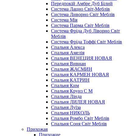
Передпокій Амбре Дуб Білий
Система Лацио Світ-Меблів
Система Ливорно Світ Меблів
Система Мія
Система Парма Свiт Меблiв
Система Фріда Дуб Ліворно Світ
Меблів
Система Фріда Тоффі Світ Меблів
Спальня Алекса
Спальня Амелія
Спальня ВЕНЕЦИЯ НОВАЯ
Спальня Вивиан
Спальня ЖАСМИН
Спальня КАРМЕН НОВАЯ
Спальня КАТРИН
Спальня Ким
Спальня Круиз С М
Спальня Лінда
Спальня ЛИЛЕЯ НОВАЯ
Спальня Луїза
Спальня НИКОЛЬ
Спальня Ромбо Світ Меблів
Спальня Соня Світ Меблів
Прихожая
Прихожие