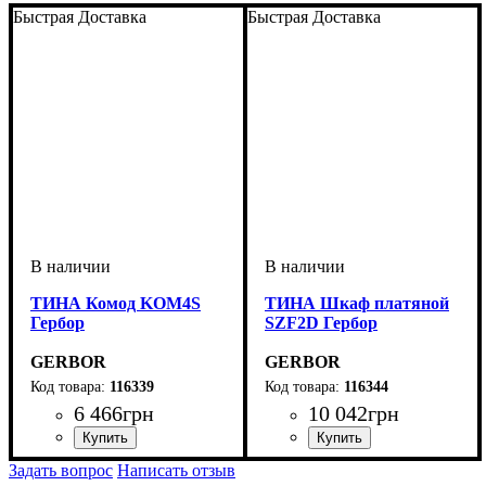
Быстрая Доставка
Быстрая Доставка
ТИНА Комод KOM4S
ТИНА Шкаф платяной
Гербор
SZF2D Гербор
GERBOR
GERBOR
116339
116344
6 466
грн
10 042
грн
ширина, мм
высота, мм
глубина, мм
: 870
: 1030
: 430,5
ширина, мм
высота, мм
глубина, мм
: 2250
: 970
: 600
Задать вопрос
Написать отзыв