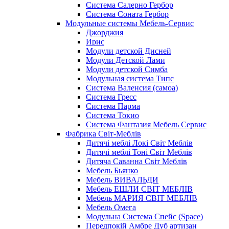
Система Салерно Гербор
Система Соната Гербор
Модульные системы Мебель-Сервис
Джорджия
Ирис
Модули детской Дисней
Модули Детской Лами
Модули детской Симба
Модульная система Типс
Система Валенсия (самоа)
Система Гресс
Система Парма
Система Токио
Система Фантазия Мебель Сервис
Фабрика Світ-Меблів
Дитячі меблі Локі Світ Меблів
Дитячі меблі Тоні Світ Меблів
Дитяча Саванна Світ Меблів
Мебель Бьянко
Мебель ВИВАЛЬДИ
Мебель ЕШЛИ СВІТ МЕБЛІВ
Мебель МАРИЯ СВІТ МЕБЛІВ
Мебель Омега
Модульна Cистема Спейс (Space)
Передпокій Амбре Дуб артизан