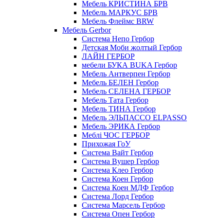
Мебель КРИСТИНА БРВ
Мебель МАРКУС БРВ
Мебель Флеймс BRW
Мебель Gerbor
Cистема Непо Гербор
Детская Моби жолтый Гербор
ЛАЙН ГЕРБОР
мебели БУКА BUKA Гербор
Мебель Антверпен Гербор
Мебель БЕЛЕН Гербор
Мебель СЕЛЕНА ГЕРБОР
Мебель Тата Гербор
Мебель ТИНА Гербор
Мебель ЭЛЬПАССО ELPASSO
Мебель ЭРИКА Гербор
Меблі ЧОС ГЕРБОР
Прихожая ГоУ
Система Вайт Гербор
Система Вушер Гербор
Система Клео Гербор
Система Коен Гербор
Система Коен МДФ Гербор
Система Лорд Гербор
Система Марсель Гербор
Система Опен Гербор