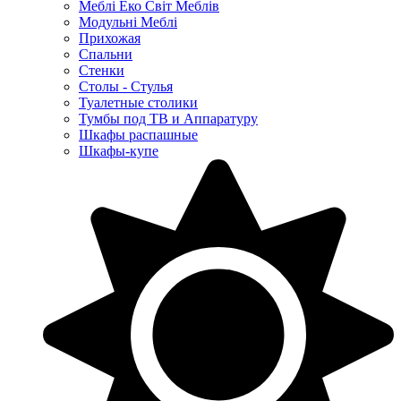
Меблі Еко Світ Меблів
Модульні Меблі
Прихожая
Спальни
Стенки
Столы - Стулья
Туалетные столики
Тумбы под ТВ и Аппаратуру
Шкафы распашные
Шкафы-купе